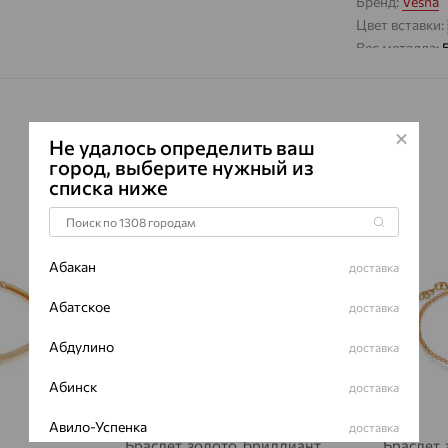
Бренд:
Vesna
Цвет вставки:
Вес металла:
Наименование
Характеристик
ВИД КАМН
Не удалось определить ваш
ПРОИСХОЖ
город, выберите нужный из
списка ниже
ЦВЕТ
ВЕС
64%
64%
КОЛИЧЕСТ
Абакан
доставка
ФОРМА ОГ
Абатское
ГРАНЕЙ
доставка
ЧИСТОТА
Абдулино
доставка
Сертификаты 
Абинск
доставка
Авило-Успенка
доставка
Браслет, золото, бриллиант,
Браслет,