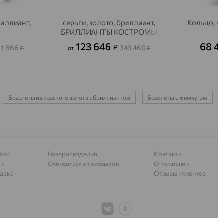
Алагир
доставка
риллиант,
серьги, золото, бриллиант,
Кольцо, 
Алапаевск
доставка
БРИЛЛИАНТЫ КОСТРОМЫ
Алатырь
доставка
123 646
68 
₽
21 866
343 460
₽
от
₽
Чувашия
Алдан
доставка
Алейск
доставка
Браслеты из красного золота с бриллиантом
Браслеты с жемчугом
Александров
доставка
Александровское, Ставропольский край
доставка
Алексеевка
доставка
лог
Возврат изделия
Контакты
ии
Отписаться от рассылок
О компании
Алексеево-Лозовское
доставка
авка
Отзывы клиентов
Алексин
доставка
Алтайское
доставка