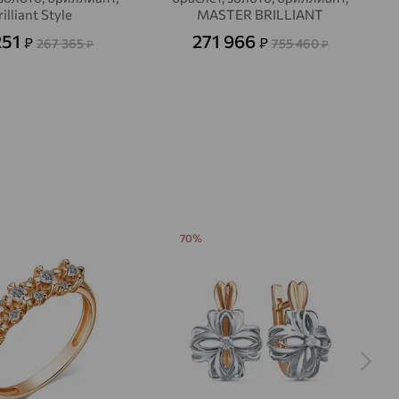
illiant Style
MASTER BRILLIANT
251
271 966
₽
₽
267 365
755 460
₽
₽
70%