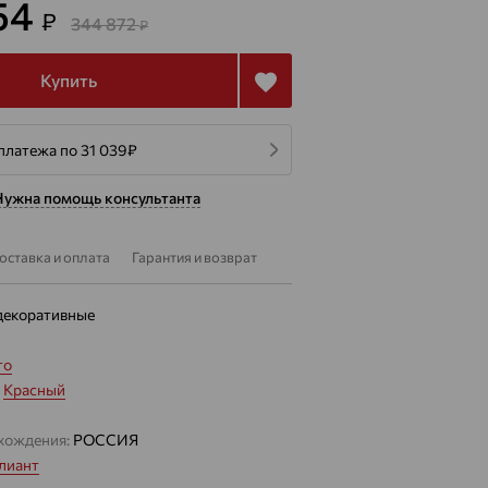
154
₽
344 872
₽
Купить
платежа по 31 039
₽
Нужна помощь консультанта
оставка и оплата
Гарантия и возврат
декоративные
то
:
Красный
хождения:
РОССИЯ
лиант