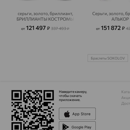
серьги, золото, бриллиант,
Серьги, золото, б
БРИЛЛИАНТЫ КОСТРОМЫ
АЛЬКОР
121 497
151 872
₽
₽
337 493
4
от
₽
от
Браслеты SOKOLOV
Наведите камеру,
Ката
чтобы скачать
Акц
приложение.
Дост