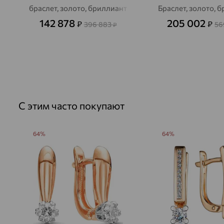
браслет, золото, бриллиант
Браслет, золото, 
142 878
205 002
₽
₽
396 883
56
₽
С этим часто покупают
64%
64%