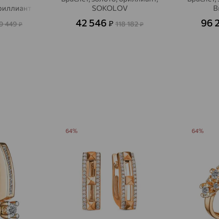
бриллиант
SOKOLOV
Br
Авсюнино
доставка
42 546
96 
₽
9 449
118 182
₽
₽
Агалатово
доставка
Агидель
доставка
Агинское
доставка
Агрыз
доставка
Адыгейск
доставка
Азов
доставка
64%
64%
Акбулак
доставка
Аксай
доставка
Актаныш
доставка
Актюбинский, Азнакаевский район
доставка