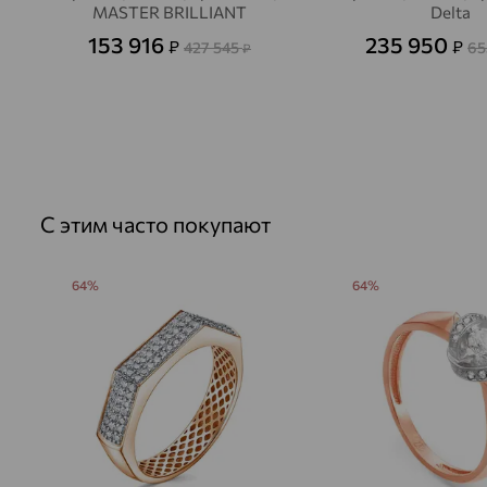
MASTER BRILLIANT
Delta
153 916
235 950
₽
₽
427 545
65
₽
С этим часто покупают
64%
64%