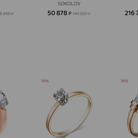
SOKOLOV
Авсюнино
доставка
50 878
216 
₽
5 418
141 327
₽
₽
Агалатово
доставка
Агидель
доставка
Агинское
доставка
Агрыз
доставка
Адыгейск
доставка
Азов
доставка
70%
70%
Акбулак
доставка
Аксай
доставка
Актаныш
доставка
Актюбинский, Азнакаевский район
доставка