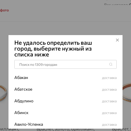
Вес металла:
 фото
Наименование
Характеристик
ВИД КАМН
ПРОИСХОЖ
Не удалось определить ваш
ЦВЕТ
город, выберите нужный из
списка ниже
ВЕС
64%
64%
КОЛИЧЕСТ
ФОРМА ОГ
Абакан
доставка
ГРАНЕЙ
Абатское
ЧИСТОТА
доставка
Сертификаты 
Абдулино
доставка
Абинск
доставка
Авило-Успенка
доставка
риллиант,
Браслет, золото, бриллиант,
Браслет,