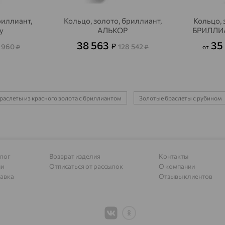
Алагир
доставка
риллиант,
Кольцо, золото, бриллиант,
Кольцо, 
Алапаевск
доставка
y
АЛЬКОР
БРИЛЛИ
Алатырь
доставка
38 563
35
₽
 960
128 542
₽
₽
от
Чувашия
Алдан
доставка
Алейск
доставка
раслеты из красного золота с бриллиантом
Золотые браслеты с рубином
Александров
доставка
Александровское, Ставропольский край
доставка
Алексеевка
доставка
лог
Возврат изделия
Контакты
ии
Отписаться от рассылок
О компании
Алексеево-Лозовское
доставка
авка
Отзывы клиентов
Алексин
доставка
Алтайское
доставка