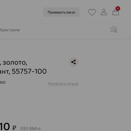
0
Проверить заказ
, золото,
нт, 55757-100
100
Написать отзыв
810
₽
727 250
₽