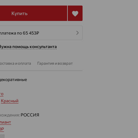
Купить
платежа по 65 453
₽
Нужна помощь консультанта
оставка и оплата
Гарантия и возврат
декоративные
то
:
Красный
хождения:
РОССИЯ
лиант
ОР