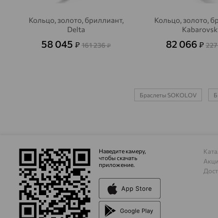
Кольцо, золото, бриллиант,
Кольцо, золото, б
Delta
Kabarovsk
58 045
82 066
₽
₽
161 236
227
₽
Браслеты SOKOLOV
Б
Наведите камеру,
Ката
чтобы скачать
Акц
приложение.
Дост