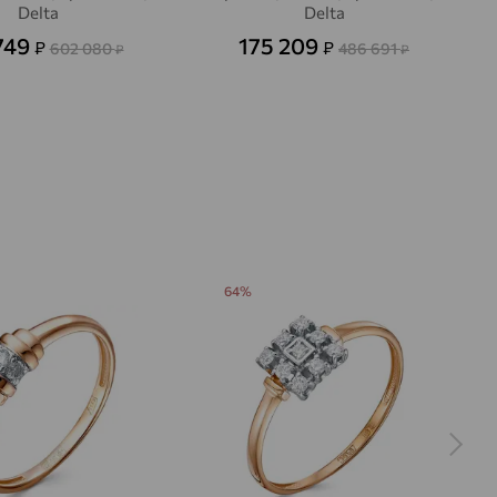
Delta
Delta
749
175 209
₽
₽
602 080
486 691
₽
₽
64%