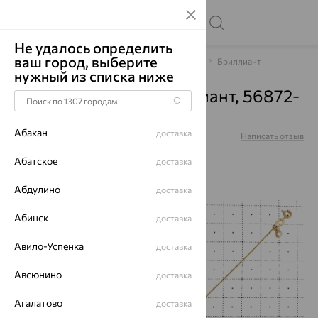
Не удалось определить
ваш город, выберите
Главная
Каталог
Браслеты декоративные
Бриллиант
нужный из списка ниже
Браслет, золото, бриллиант, 56872-
100
Абакан
доставка
Артикул:
56872-100
Написать отзыв
Абатское
доставка
Абдулино
доставка
64%
Абинск
доставка
Авило-Успенка
доставка
Авсюнино
доставка
Агалатово
доставка