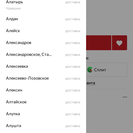
Алатырь
доставка
17
Чувашия
Алдан
доставка
36 637
₽
101 770
₽
Алейск
доставка
Александров
Купить
доставка
Александровское, Ставропольский край
доставка
4 платежа по 9 159
₽
с помощью сервисов:
Алексеевка
доставка
Сплит
Алексеево-Лозовское
доставка
Нужна помощь консультанта
Алексин
доставка
Описание
Алтайское
доставка
Вид изделия:
декоративные
Алупка
доставка
Вес:
1.33
Металл:
Золото
Алушта
доставка
Цвет металла:
Красный