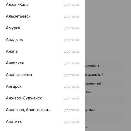
Проба:
585
Алхан-Кала
доставка
Страна происхождения:
РОССИЯ
Вставка:
Альметьевск
Бриллиант
доставка
Бренд:
АЛЬКОР
Амурск
доставка
Цвет вставки:
Вес металла:
1.317
Анадырь
доставка
Новинка:
Да
Наименование цвета вставки:
Бесцветный
Анапа
доставка
Характеристика вставки:
Анапская
доставка
ВИД КАМНЯ
Бриллиант
Анастасиевка
ПРОИСХОЖДЕНИЕ
Натуральный
доставка
ЦВЕТ
Бесцветный
Ангарск
доставка
ВЕС
0,066
Анжеро-Судженск
доставка
КОЛИЧЕСТВО
20
Апастово, Апастовский район
ФОРМА ОГРАНКИ
Круглая
доставка
ГРАНЕЙ
57
Апатиты
доставка
ЧИСТОТА
4/5