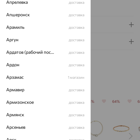
Апрелевка
доставка
Сертификаты на камни
Апшеронск
доставка
Доставка и оплата
Арамиль
доставка
Аргун
доставка
Гарантия и возврат
Ардатов (рабочий поселок)
доставка
Ардон
доставка
Арзамас
1 магазин
Похожие изделия
Армавир
доставка
64%
64%
64%
64%
64%
Армизонское
доставка
Армянск
доставка
Арсеньев
доставка
Арск
доставка