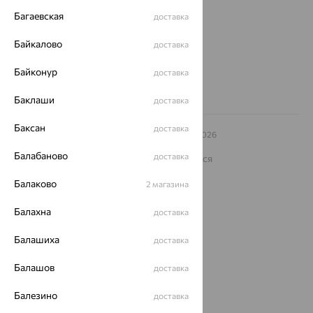
еще 3
Багаевская
доставка
Другие города
8 (800) 250-02-30
Байкалово
доставка
Заказать звонок
Байконур
доставка
Баклаши
доставка
Баксан
доставка
© ООО «Ювелирный дом «Кристалл»,
2009
– 2026
Архив акций
Архив изделий
Карта сайта
Балабаново
доставка
На информационном ресурсе применяются
рекомендательные технологии
Балаково
2 магазина
ОГРН 1044800168379
Политика конфеденциальности
Балахна
доставка
Разработка сайта —
CUBA
Балашиха
доставка
Балашов
доставка
Балезино
доставка