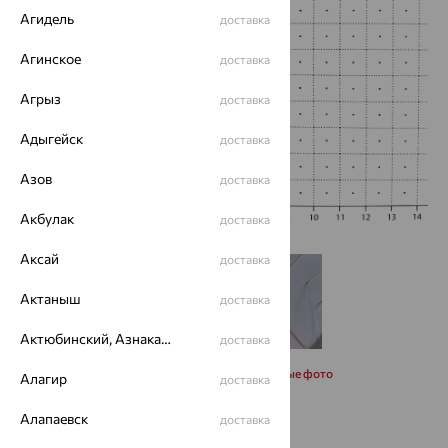
Агидель
доставка
Агинское
доставка
Агрыз
доставка
Адыгейск
доставка
Азов
доставка
Акбулак
доставка
Аксай
доставка
Актаныш
доставка
Актюбинский, Азнакаевский район
доставка
Запросить дополнительные фото
Алагир
доставка
Алапаевск
доставка
Размеры: