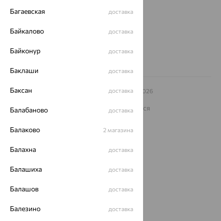
Багаевская
доставка
Другие города
8 (800) 250-02-30
Байкалово
доставка
Заказать звонок
Байконур
доставка
Баклаши
доставка
Баксан
доставка
© ООО «Ювелирный дом «Кристалл»,
2009
– 2026
Архив акций
Архив изделий
Карта сайта
На информационном ресурсе применяются
Балабаново
доставка
рекомендательные технологии
Балаково
ОГРН 1044800168379
2 магазина
Политика конфеденциальности
Балахна
доставка
Разработка сайта —
CUBA
Балашиха
доставка
Балашов
доставка
Балезино
доставка