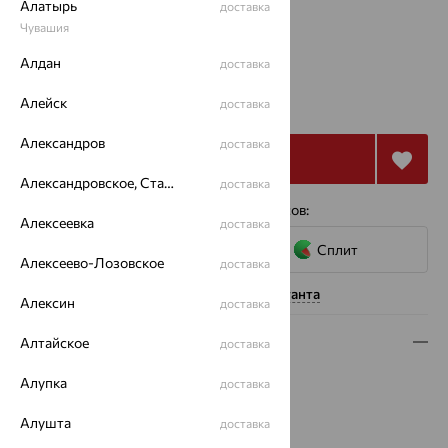
Алатырь
доставка
Чувашия
16.5
Алдан
доставка
от 43 575
₽
Алейск
доставка
121 043
₽
Александров
доставка
Купить
Александровское, Ставропольский край
доставка
4 платежа по 10 894
₽
с помощью сервисов:
Алексеевка
доставка
Сплит
Алексеево-Лозовское
доставка
Нужна помощь консультанта
Алексин
доставка
Описание
Алтайское
доставка
Вид изделия:
декоративные
Алупка
доставка
Вес:
2.07 — 2.1
Алушта
доставка
Металл:
Золото