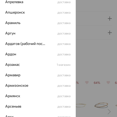
Апрелевка
доставка
Сертификаты на камни
Апшеронск
доставка
Доставка и оплата
Арамиль
доставка
Гарантия и возврат
Аргун
доставка
Ардатов (рабочий поселок)
доставка
Ардон
доставка
Арзамас
1 магазин
Похожие изделия
Армавир
доставка
64%
64%
64%
64%
64%
Армизонское
доставка
Армянск
доставка
Арсеньев
доставка
Арск
доставка