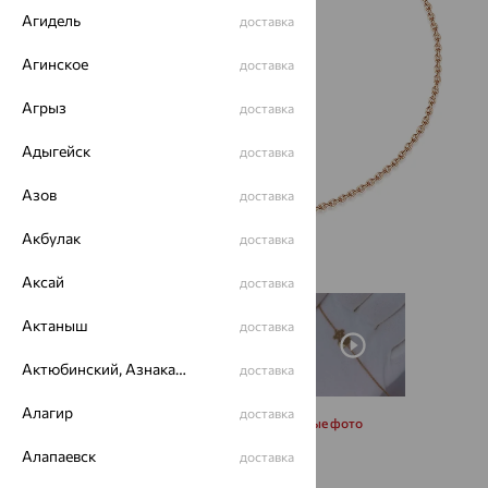
Агидель
доставка
Агинское
доставка
Агрыз
доставка
Адыгейск
доставка
Азов
доставка
Акбулак
доставка
Аксай
доставка
Актаныш
доставка
Актюбинский, Азнакаевский район
доставка
Алагир
доставка
Запросить дополнительные фото
Алапаевск
доставка
Размеры: