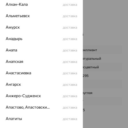
Страна происхождения:
РОССИЯ
Алхан-Кала
доставка
Вставка:
Бриллиант
Цвет вставки:
Альметьевск
доставка
Вес металла:
5.041
Амурск
Новинка:
Да
доставка
Наименование цвета вставки:
Бесцветный
Анадырь
доставка
Характеристика вставки:
Анапа
ВИД КАМНЯ
Бриллиант
доставка
ПРОИСХОЖДЕНИЕ
Натуральный
Анапская
доставка
ЦВЕТ
Бесцветный
Анастасиевка
доставка
ВЕС
0,295
Ангарск
КОЛИЧЕСТВО
6
доставка
ФОРМА ОГРАНКИ
Круглая
Анжеро-Судженск
доставка
ГРАНЕЙ
57
Апастово, Апастовский район
доставка
ЧИСТОТА
4/5
Апатиты
доставка
Сертификаты на камни