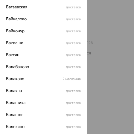
8 (800) 250-02-30
Багаевская
доставка
Заказать звонок
Байкалово
доставка
Байконур
доставка
Баклаши
© ООО «Ювелирный дом «Кристалл»,
2009
– 2026
доставка
Архив акций
Архив изделий
Карта сайта
На информационном ресурсе применяются
Баксан
доставка
рекомендательные технологии
ОГРН 1044800168379
Балабаново
доставка
Политика конфеденциальности
Балаково
2 магазина
Разработка сайта —
CUBA
Балахна
доставка
Балашиха
доставка
Балашов
доставка
Балезино
доставка