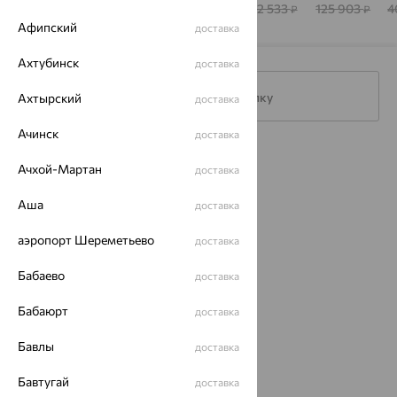
КОСТРОМЫ
147 285
342 401
107 746
122 533
125 903
4
₽
₽
₽
₽
₽
Афипский
доставка
Ахтубинск
доставка
Подписаться на рассылку
Ахтырский
доставка
Ачинск
доставка
Каталог
Ачхой-Мартан
доставка
Акции
Аша
доставка
Магазины
аэропорт Шереметьево
доставка
Покупателям
Бабаево
доставка
О нас
Бабаюрт
доставка
Магазины и доставка
г. Липецк
ул. Зегеля, 27/2
Бавлы
доставка
еще 3
Бавтугай
доставка
Другие города