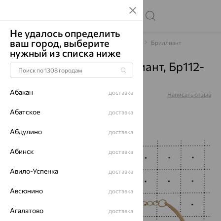
Не удалось определить
ваш город, выберите
Главная
Каталог
Браслеты декоративные
Бриллиант
нужный из списка ниже
Браслет, золото, бриллиант, Бр112-
9208
Абакан
доставка
Артикул:
Бр112-9208
Написать отзыв
Абатское
доставка
Абдулино
доставка
64%
Абинск
доставка
Авило-Успенка
доставка
Авсюнино
доставка
Агалатово
доставка