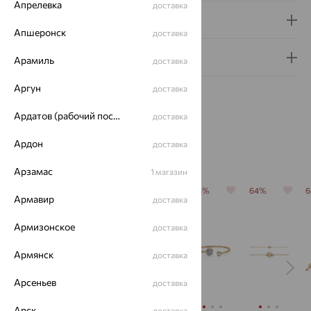
Апрелевка
доставка
Доставка и оплата
Апшеронск
доставка
Гарантия и возврат
Арамиль
доставка
Аргун
доставка
Ардатов (рабочий поселок)
доставка
Ардон
доставка
Похожие изделия
Арзамас
1 магазин
64%
64%
64%
64%
64%
Армавир
доставка
Армизонское
доставка
Армянск
доставка
Арсеньев
доставка
Арск
доставка