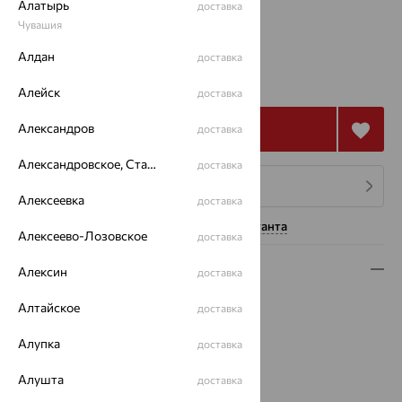
Алатырь
доставка
18
Чувашия
Алдан
доставка
136 395
₽
378 875
₽
Алейск
доставка
Александров
Купить
доставка
Александровское, Ставропольский край
доставка
4 платежа по 34 099
₽
Алексеевка
доставка
Нужна помощь консультанта
Алексеево-Лозовское
доставка
Описание
Алексин
доставка
Вид изделия:
декоративные
Алтайское
доставка
Вес:
5.1
Алупка
Металл:
Золото
доставка
Цвет металла:
Красный
Алушта
доставка
Проба:
585