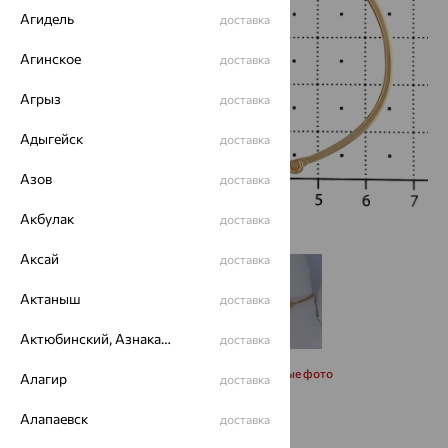
Агидель
доставка
Агинское
доставка
Агрыз
доставка
Адыгейск
доставка
Азов
доставка
Акбулак
доставка
Аксай
доставка
Актаныш
доставка
Актюбинский, Азнакаевский район
доставка
Запросить дополнительные фото
Алагир
доставка
Алапаевск
доставка
Размеры: