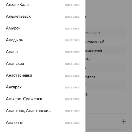
Цвет вставки:
Алхан-Кала
доставка
Вес металла:
7.849
Альметьевск
Наименование цвета вставки:
Бесцветный
доставка
Характеристика вставки:
Амурск
доставка
ВИД КАМНЯ
Бриллиант
Анадырь
доставка
ПРОИСХОЖДЕНИЕ
Натуральный
ЦВЕТ
Бесцветный
Анапа
доставка
ВЕС
0,146
Анапская
доставка
КОЛИЧЕСТВО
34
Анастасиевка
доставка
ФОРМА ОГРАНКИ
Круглая
ГРАНЕЙ
57
Ангарск
доставка
ЧИСТОТА
3/6
Анжеро-Судженск
доставка
Сертификаты на камни
Апастово, Апастовский район
доставка
Доставка и оплата
Апатиты
доставка