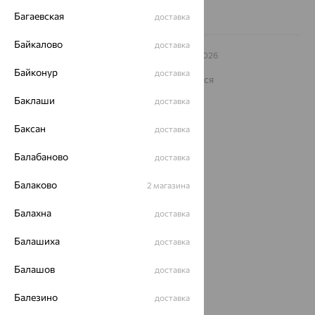
Багаевская
доставка
Байкалово
доставка
© ООО «Ювелирный дом «Кристалл»,
2009
– 2026
Архив акций
Архив изделий
Карта сайта
Байконур
доставка
На информационном ресурсе применяются
рекомендательные технологии
Баклаши
доставка
ОГРН 1044800168379
Политика конфеденциальности
Баксан
доставка
Разработка сайта —
CUBA
Балабаново
доставка
Балаково
2 магазина
Балахна
доставка
Балашиха
доставка
Балашов
доставка
Балезино
доставка