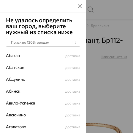
Не удалось определить
ваш город, выберите
Главная
Каталог
Браслеты декоративные
Бриллиант
нужный из списка ниже
Браслет, золото, бриллиант, Бр112-
9877-17
Абакан
доставка
Артикул:
Бр112-9877-17
Написать отзыв
Абатское
доставка
Абдулино
доставка
64%
Абинск
доставка
Авило-Успенка
доставка
Авсюнино
доставка
Агалатово
доставка