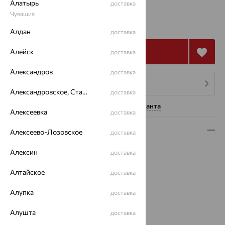
Алатырь
доставка
197 167
Чувашия
₽
547 687
₽
Алдан
доставка
Купить
Алейск
доставка
Александров
доставка
4 платежа по 49 292
₽
Александровское, Ставропольский край
доставка
Нужна помощь консультанта
Алексеевка
доставка
Описание
Алексеево-Лозовское
доставка
Вид изделия:
декоративные
Алексин
доставка
Вес:
8.51
Металл:
Алтайское
Золото
доставка
Цвет металла:
Красный
Алупка
доставка
Проба:
585
Страна происхождения:
РОССИЯ
Алушта
доставка
Вставка:
Бриллиант