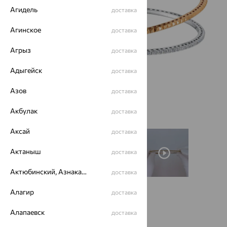
Агидель
доставка
Агинское
доставка
Агрыз
доставка
Адыгейск
доставка
Азов
доставка
Акбулак
доставка
Аксай
доставка
Актаныш
доставка
Актюбинский, Азнакаевский район
доставка
Алагир
доставка
Размеры:
Алапаевск
доставка
17