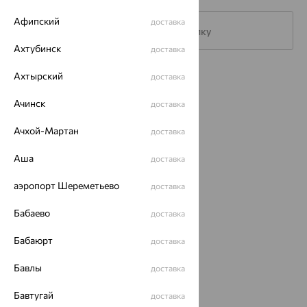
Афипский
доставка
Подписаться на рассылку
Ахтубинск
доставка
Ахтырский
доставка
Каталог
Ачинск
Акции
доставка
Ачхой-Мартан
Магазины
доставка
Покупателям
Аша
доставка
О нас
аэропорт Шереметьево
доставка
Магазины и доставка
г. Липецк
Бабаево
доставка
ул. Зегеля, 27/2
еще 3
Бабаюрт
доставка
Другие города
Бавлы
доставка
8 (800) 250-02-30
Заказать звонок
Бавтугай
доставка