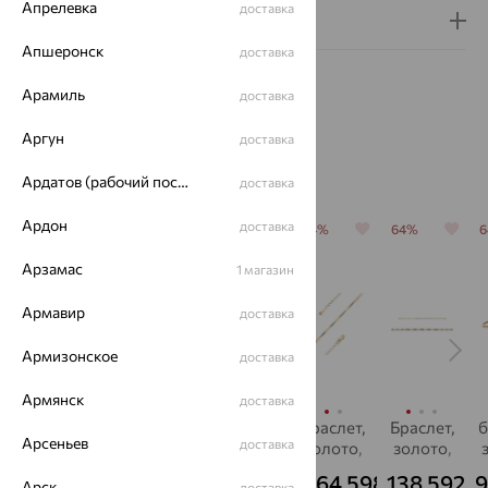
Апрелевка
доставка
Гарантия и возврат
Апшеронск
доставка
Арамиль
доставка
Аргун
доставка
Похожие изделия
Ардатов (рабочий поселок)
доставка
Ардон
доставка
64%
64%
64%
64%
64%
Арзамас
1 магазин
Армавир
доставка
Армизонское
доставка
Армянск
доставка
Браслет,
Браслет,
Браслет,
браслет,
Браслет,
б
Арсеньев
доставка
золото,
золото,
золото,
золото,
золото,
бриллиант,
бриллиант,
бриллиант,
бриллиант,
бриллиант,
б
132 958
235 950
53 718
64 598
138 592
9
₽
₽
₽
₽
₽
Арск
от
доставка