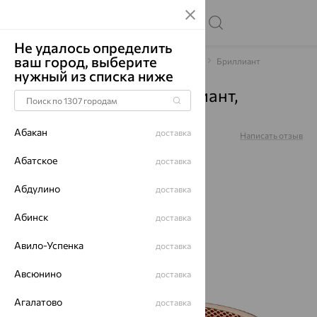
Не удалось определить
ваш город, выберите
Главная
Каталог
Браслеты декоративные
Бриллиант
нужный из списка ниже
Браслет, золото, бриллиант,
д7702079р
Абакан
доставка
Артикул:
д7702079р
Написать отзыв
Абатское
доставка
Абдулино
доставка
Абинск
доставка
64%
Авило-Успенка
доставка
Авсюнино
доставка
Агалатово
доставка