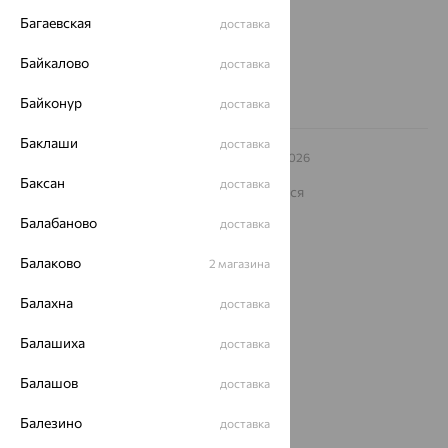
Другие города
Багаевская
доставка
8 (800) 250-02-30
Заказать звонок
Байкалово
доставка
Байконур
доставка
Баклаши
доставка
© ООО «Ювелирный дом «Кристалл»,
2009
– 2026
Архив акций
Архив изделий
Карта сайта
Баксан
доставка
На информационном ресурсе применяются
рекомендательные технологии
Балабаново
доставка
ОГРН 1044800168379
Политика конфеденциальности
Балаково
2 магазина
Разработка сайта —
CUBA
Балахна
доставка
Балашиха
доставка
Балашов
доставка
Балезино
доставка