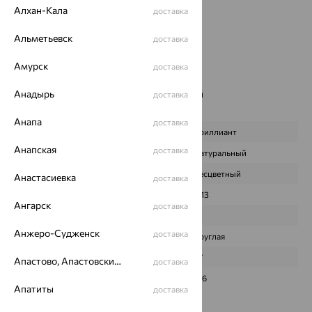
Алхан-Кала
доставка
Страна происхождения:
РОССИЯ
Вставка:
Бриллиант
Альметьевск
доставка
Бренд:
Delta
Цвет вставки:
Амурск
доставка
Вес металла:
7.89 — 8.26
Наименование цвета вставки:
Анадырь
Бесцветный
доставка
Характеристика вставки:
Анапа
доставка
ВИД КАМНЯ
Бриллиант
Анапская
доставка
ПРОИСХОЖДЕНИЕ
Натуральный
ЦВЕТ
Бесцветный
Анастасиевка
доставка
ВЕС
0,13
Ангарск
доставка
КОЛИЧЕСТВО
9
Анжеро-Судженск
доставка
ФОРМА ОГРАНКИ
Круглая
ГРАНЕЙ
57
Апастово, Апастовский район
доставка
ЧИСТОТА
3/6
Апатиты
доставка
Сертификаты на камни