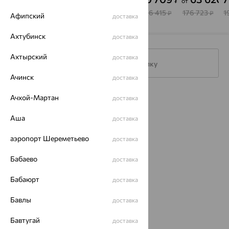
от
БРИЛЛИАНТЫ
Vesna
БРИЛЛИАНТЫ
Delta
Delta
КОСТРОМЫ
КОСТРОМЫ
А
182 295
45 067
375 089
196 415
176 723
1
₽
₽
₽
₽
₽
Афипский
доставка
Ахтубинск
доставка
Ахтырский
доставка
Подписаться на рассылку
Ачинск
доставка
Ачхой-Мартан
Каталог
доставка
Аша
Акции
доставка
Магазины
аэропорт Шереметьево
доставка
Покупателям
Бабаево
доставка
О нас
Бабаюрт
доставка
Магазины и доставка
г. Липецк
Бавлы
доставка
ул. Зегеля, 27/2
еще 3
Бавтугай
доставка