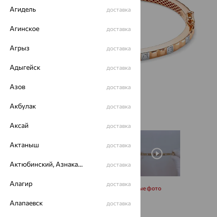
Агидель
доставка
Агинское
доставка
Агрыз
доставка
Адыгейск
доставка
Азов
доставка
Акбулак
доставка
Аксай
доставка
Актаныш
доставка
Актюбинский, Азнакаевский район
доставка
Алагир
доставка
Запросить дополнительные фото
Алапаевск
доставка
Размеры: