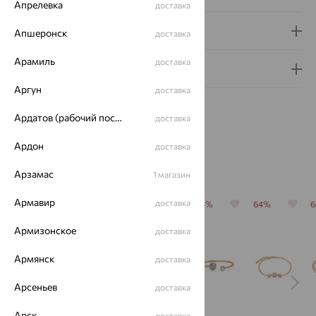
Апрелевка
доставка
Доставка и оплата
Апшеронск
доставка
Арамиль
доставка
Гарантия и возврат
Аргун
доставка
Ардатов (рабочий поселок)
доставка
Ардон
доставка
Похожие изделия
Арзамас
1 магазин
Армавир
доставка
64%
64%
64%
64%
64%
Армизонское
доставка
Армянск
доставка
Арсеньев
доставка
Арск
доставка