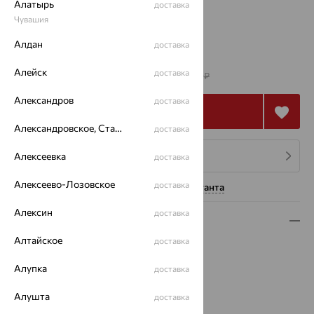
Алатырь
доставка
Чувашия
16.5
Алдан
доставка
от 231 398
₽
Алейск
доставка
642 772
₽
Александров
доставка
Купить
Александровское, Ставропольский край
доставка
Алексеевка
4 платежа по 57 850
₽
доставка
Алексеево-Лозовское
доставка
Нужна помощь консультанта
Алексин
доставка
Описание
Алтайское
доставка
Вид изделия:
декоративные
Вес:
8.02 — 8.39
Алупка
доставка
Металл:
Золото
Цвет металла:
Красный
Алушта
доставка
Проба:
585