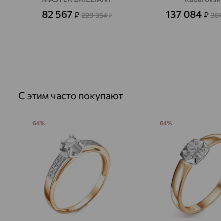
82 567
137 084
₽
₽
229 354
38
₽
С этим часто покупают
64%
64%