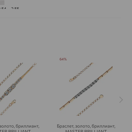
2.54 — 2.55
 цвета вставки:
Бесцветный
а вставки:
Я
Бриллиант
ДЕНИЕ
Натуральный
Бесцветный
0,073
64%
ВО
40
РАНКИ
Круглая
17
2/3
на камни
 золото, бриллиант,
Браслет, золото, бриллиант,
ER BRILLIANT
MASTER BRILLIANT