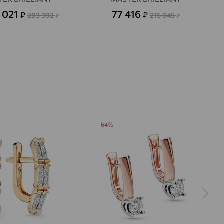
 021
77 416
₽
₽
283 392
215 045
₽
₽
64%