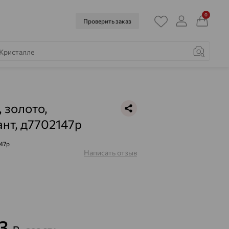
0
Проверить заказ
, золото,
нт, д7702147р
47р
Написать отзыв
23