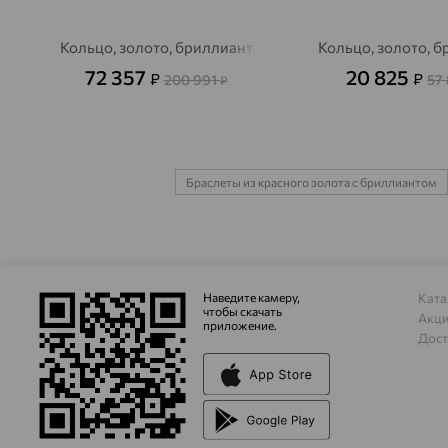
Кольцо, золото, бриллиант
Кольцо, золото, 
72 357
20 825
₽
₽
200 991
57
₽
Браслеты из красного золота с бриллиантом
Наведите камеру,
Ката
чтобы скачать
Акц
приложение.
Дост