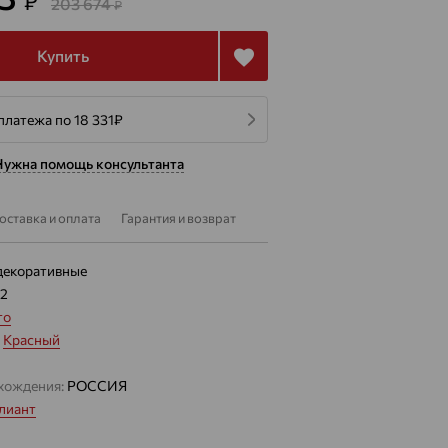
₽
203 674
₽
Купить
платежа по 18 331
₽
Нужна помощь консультанта
оставка и оплата
Гарантия и возврат
декоративные
62
то
:
Красный
хождения:
РОССИЯ
лиант