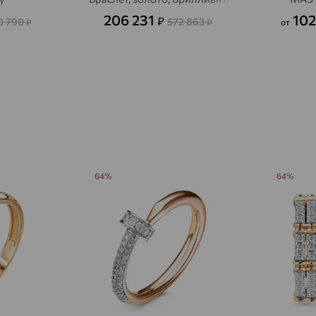
Авсюнино
доставка
206 231
102
₽
0 790
572 863
₽
₽
от
Агалатово
доставка
Агидель
доставка
Агинское
доставка
Агрыз
доставка
Адыгейск
доставка
Азов
64%
64%
доставка
Акбулак
доставка
Аксай
доставка
Актаныш
доставка
Актюбинский, Азнакаевский район
доставка