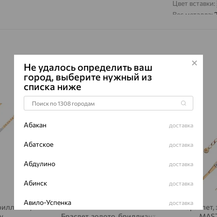
Цвет вставки:
Вес металла:
Наименование
Характеристик
ВИД КАМН
Не удалось определить ваш
ПРОИСХОЖ
город, выберите нужный из
ЦВЕТ
списка ниже
ВЕС
64%
64%
КОЛИЧЕСТ
Абакан
ФОРМА ОГ
доставка
ГРАНЕЙ
Абатское
доставка
ЧИСТОТА
Абдулино
доставка
Сертификаты 
Абинск
доставка
Авило-Успенка
доставка
риллиант,
браслет,
y
Браслет, золото, бриллиант
MAST