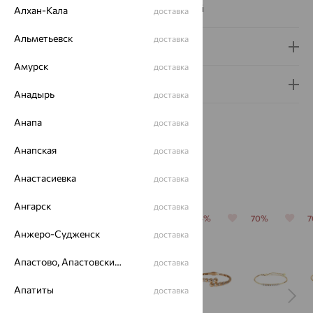
Наименование цвета вставки:
Бесцветный
Алхан-Кала
доставка
Альметьевск
доставка
Доставка и оплата
Амурск
доставка
Гарантия и возврат
Анадырь
доставка
Анапа
доставка
Анапская
доставка
Похожие изделия
Анастасиевка
доставка
Ангарск
доставка
64%
64%
64%
64%
70%
Анжеро-Судженск
доставка
Апастово, Апастовский район
доставка
Апатиты
доставка