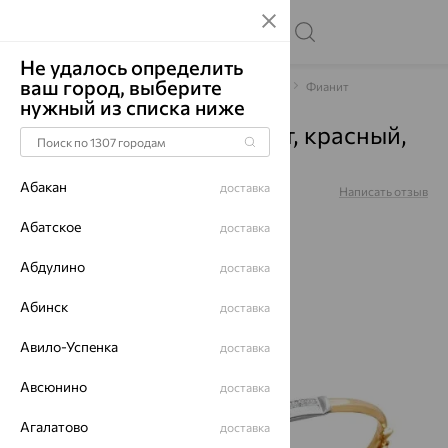
Не удалось определить
ваш город, выберите
Главная
Каталог
Браслеты декоративные
Фианит
нужный из списка ниже
Браслет, золото, фианит, красный,
050224
Абакан
доставка
Артикул:
050224
Написать отзыв
Абатское
доставка
Абдулино
доставка
70%
Абинск
доставка
Авило-Успенка
доставка
Авсюнино
доставка
Агалатово
доставка