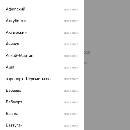
Другие города
Афипский
доставка
8 (800) 250-02-30
Заказать звонок
Ахтубинск
доставка
Ахтырский
доставка
Ачинск
доставка
© ООО «Ювелирный дом «Кристалл»,
2009
– 2026
Ачхой-Мартан
доставка
Архив акций
Архив изделий
Карта сайта
На информационном ресурсе применяются
рекомендательные технологии
Аша
доставка
ОГРН 1044800168379
аэропорт Шереметьево
доставка
Политика конфеденциальности
Разработка сайта —
CUBA
Бабаево
доставка
Бабаюрт
доставка
Бавлы
доставка
Бавтугай
доставка