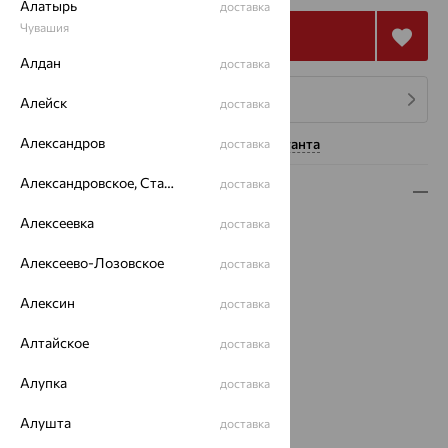
Алатырь
доставка
Чувашия
Купить
Алдан
доставка
4 платежа по 13 004
₽
Алейск
доставка
Александров
Нужна помощь консультанта
доставка
Александровское, Ставропольский край
доставка
Описание
Алексеевка
доставка
Вид изделия:
жесткие
Вес:
5.38 — 5.54
Алексеево-Лозовское
доставка
Металл:
Золото
Цвет металла:
Красный
Алексин
доставка
Проба:
585
Алтайское
Страна происхождения:
РОССИЯ
доставка
Вставка:
Фианит
Алупка
доставка
Бренд:
SOKOLOV
Цвет вставки:
Алушта
доставка
Вес металла:
5.281 — 5.441