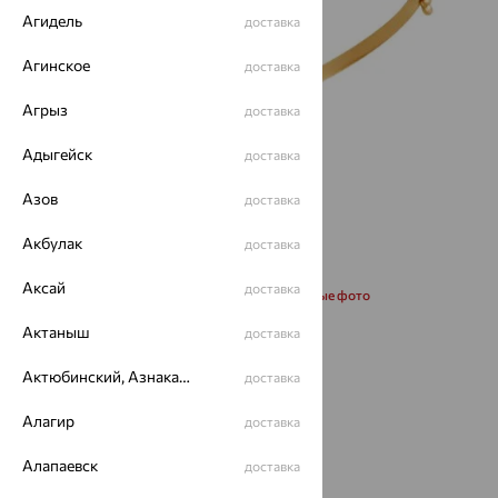
Агидель
доставка
Агинское
доставка
Агрыз
доставка
Адыгейск
доставка
Азов
доставка
Акбулак
доставка
Аксай
доставка
Запросить дополнительные фото
Актаныш
доставка
Размеры:
Актюбинский, Азнакаевский район
доставка
18
19
Алагир
доставка
от 52 016
Алапаевск
доставка
₽
173 386
₽