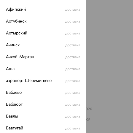
Афипский
Доставка
доставка
Покупателям
Ахтубинск
доставка
О нас
Ахтырский
доставка
Магазины и доставка
г. Липецк
Ачинск
доставка
ул. Зегеля, 27/2
еще 3
Ачхой-Мартан
доставка
Другие города
Аша
доставка
8 (800) 250-02-30
Заказать звонок
аэропорт Шереметьево
доставка
Бабаево
доставка
Бабаюрт
доставка
© ООО «Ювелирный дом «Кристалл»,
2009
– 2026
Архив акций
Архив изделий
Карта сайта
Бавлы
доставка
На информационном ресурсе применяются
рекомендательные технологии
Бавтугай
доставка
ОГРН 1044800168379