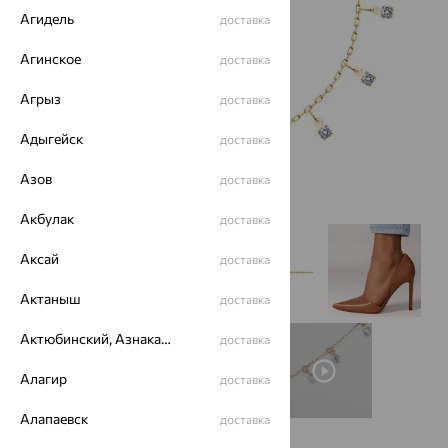
Агидель
доставка
Агинское
доставка
Агрыз
доставка
Адыгейск
доставка
Азов
доставка
Акбулак
доставка
Аксай
доставка
Актаныш
доставка
Актюбинский, Азнакаевский район
доставка
Алагир
доставка
Алапаевск
доставка