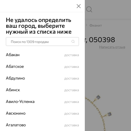
Не удалось определить
ваш город, выберите
Главная
Каталог
Браслеты декоративные
Фианит
нужный из списка ниже
Браслет, золото, фианит, 050398
Артикул:
050398
Написать отзыв
Абакан
доставка
Абатское
доставка
Абдулино
64%
доставка
Абинск
доставка
Авило-Успенка
доставка
Авсюнино
доставка
Агалатово
доставка