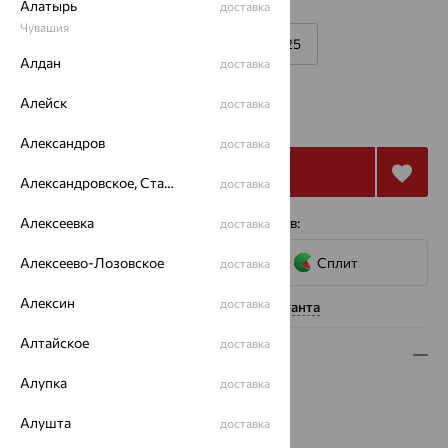
Алатырь
Размеры:
доставка
Чувашия
16
16.5
17
24
25
Алдан
доставка
от 13 700
Алейск
доставка
₽
38 056
₽
Александров
доставка
Купить
Александровское, Ставропольский край
доставка
4 платежа по 3 425
Алексеевка
₽
с помощью сервисов:
доставка
Алексеево-Лозовское
Сплит
доставка
Алексин
доставка
Нужна помощь консультанта
Алтайское
доставка
Описание
Алупка
доставка
Вид изделия:
декоративные
Вес:
1.41 — 2.16
Алушта
доставка
Металл:
Золото