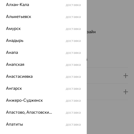
Цвет металла:
Красный
Алхан-Кала
доставка
Проба:
585
Альметьевск
доставка
Страна происхождения:
РОССИЯ
Вставка:
Фианит
Амурск
доставка
Виды дизайна браслетов:
Европейский дизайн
Бренд:
SOKOLOV
Анадырь
доставка
Цвет вставки:
Вес металла:
Анапа
1.049 — 1.559
доставка
Наименование цвета вставки:
Бесцветный
Анапская
доставка
Доставка и оплата
Анастасиевка
доставка
Ангарск
доставка
Гарантия и возврат
Анжеро-Судженск
доставка
Апастово, Апастовский район
доставка
Апатиты
доставка
Похожие изделия