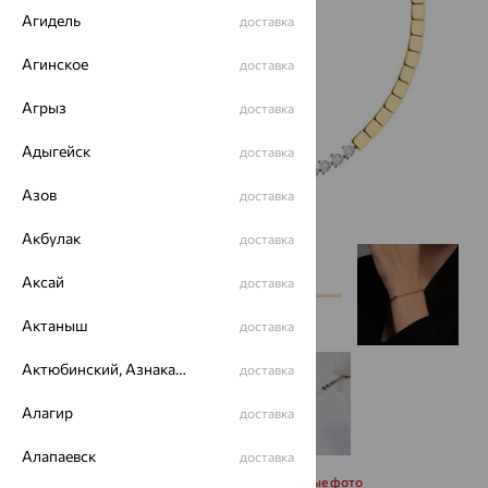
Агидель
доставка
Агинское
доставка
Агрыз
доставка
Адыгейск
доставка
Азов
доставка
Акбулак
доставка
Аксай
доставка
Актаныш
доставка
Актюбинский, Азнакаевский район
доставка
Алагир
доставка
Алапаевск
доставка
Запросить дополнительные фото