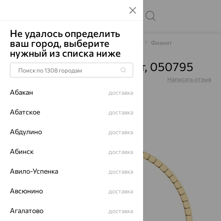
Не удалось определить
ваш город, выберите
Главная
Каталог
Браслеты декоративные
Фианит
нужный из списка ниже
Браслет, золото, фианит, 050795
Артикул:
050795
Написать отзыв
Абакан
доставка
Абатское
доставка
Абдулино
70%
доставка
Абинск
доставка
Авило-Успенка
доставка
Авсюнино
доставка
Агалатово
доставка