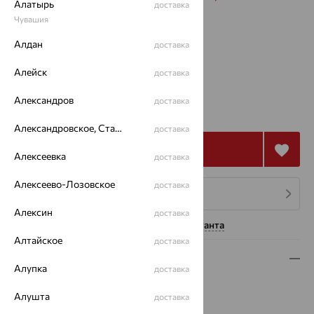
Алатырь
доставка
Чувашия
Размеры:
Алдан
доставка
18.5
Алейск
доставка
61 997
Александров
доставка
₽
206 655
₽
Александровское, Ставропольский край
доставка
Купить
Алексеевка
доставка
Алексеево-Лозовское
доставка
4 платежа по 15 499
₽
Алексин
доставка
Нужна помощь консультанта
Алтайское
доставка
Описание
Алупка
доставка
Вид изделия:
декоративные
Алушта
доставка
Вес:
6.46