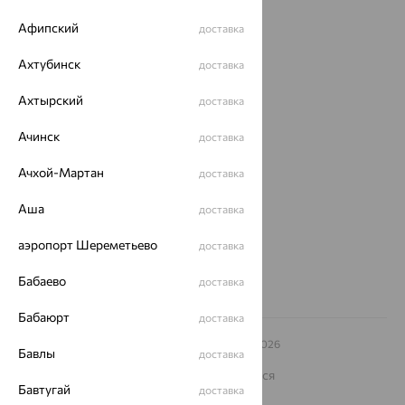
Акции
Афипский
доставка
Магазины
Ахтубинск
доставка
Покупателям
Ахтырский
доставка
О нас
Ачинск
доставка
Магазины и доставка
г. Липецк
ул. Зегеля, 27/2
Ачхой-Мартан
доставка
еще 3
Другие города
Аша
доставка
8 (800) 250-02-30
Заказать звонок
аэропорт Шереметьево
доставка
Бабаево
доставка
Бабаюрт
доставка
© ООО «Ювелирный дом «Кристалл»,
2009
– 2026
Бавлы
доставка
Архив акций
Архив изделий
Карта сайта
На информационном ресурсе применяются
рекомендательные технологии
Бавтугай
доставка