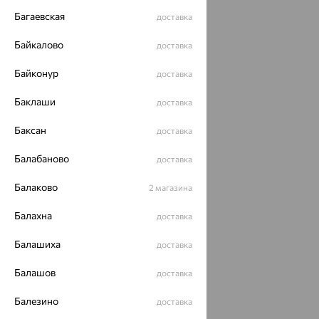
ОГРН 1044800168379
Багаевская
доставка
Политика конфеденциальности
Разработка сайта —
CUBA
Байкалово
доставка
Байконур
доставка
Баклаши
доставка
Баксан
доставка
Балабаново
доставка
Балаково
2 магазина
Балахна
доставка
Балашиха
доставка
Балашов
доставка
Балезино
доставка