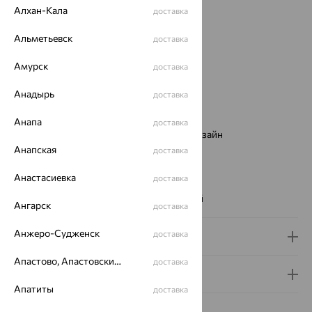
Алхан-Кала
доставка
Вид изделия:
декоративные
Вес:
Альметьевск
3.88
доставка
Металл:
Золото
Амурск
доставка
Цвет металла:
Красный
Проба:
585
Анадырь
доставка
Страна происхождения:
РОССИЯ
Вставка:
Фианит
Анапа
доставка
Виды дизайна браслетов:
Европейский дизайн
Анапская
Бренд:
SOKOLOV
доставка
Цвет вставки:
Анастасиевка
доставка
Вес металла:
3.743
Наименование цвета вставки:
Бесцветный
Ангарск
доставка
Анжеро-Судженск
доставка
Доставка и оплата
Апастово, Апастовский район
доставка
Гарантия и возврат
Апатиты
доставка