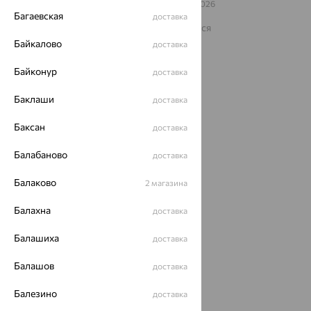
© ООО «Ювелирный дом «Кристалл»,
2009
– 2026
Архив акций
Багаевская
Архив изделий
Карта сайта
доставка
На информационном ресурсе применяются
рекомендательные технологии
Байкалово
доставка
ОГРН 1044800168379
Политика конфеденциальности
Байконур
доставка
Разработка сайта —
CUBA
Баклаши
доставка
Баксан
доставка
Балабаново
доставка
Балаково
2 магазина
Балахна
доставка
Балашиха
доставка
Балашов
доставка
Балезино
доставка