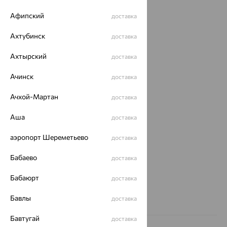
Афипский
доставка
Каталог
Ахтубинск
доставка
Акции
Ахтырский
доставка
Магазины
Ачинск
доставка
Покупателям
О нас
Ачхой-Мартан
доставка
Магазины и доставка
г. Липецк
Аша
доставка
ул. Зегеля, 27/2
еще 3
аэропорт Шереметьево
доставка
Другие города
Бабаево
доставка
8 (800) 250-02-30
Заказать звонок
Бабаюрт
доставка
Бавлы
доставка
Бавтугай
доставка