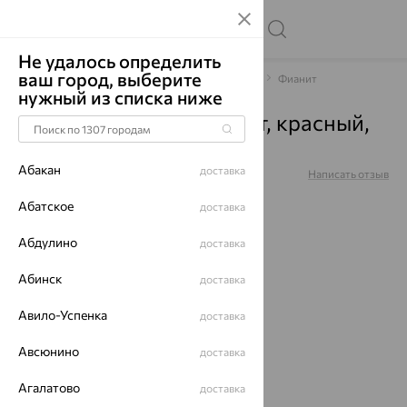
Не удалось определить
ваш город, выберите
Главная
Каталог
Браслеты декоративные
Фианит
нужный из списка ниже
Браслет, золото, фианит, красный,
051063
Абакан
доставка
Артикул:
051063
Написать отзыв
Купили 64 раз
Абатское
доставка
Абдулино
доставка
Абинск
доставка
64%
Авило-Успенка
доставка
Авсюнино
доставка
Агалатово
доставка