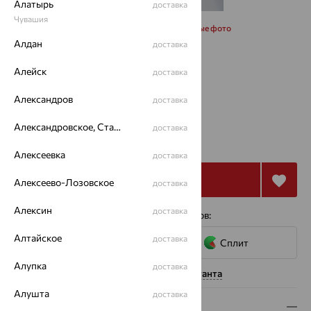
Алатырь
доставка
Чувашия
Запросить дополнительные фото
Алдан
доставка
Размеры:
Алейск
доставка
17
Александров
доставка
Александровское, Ставропольский край
48 874
доставка
₽
135 761
₽
Алексеевка
доставка
Купить
Алексеево-Лозовское
доставка
Алексин
доставка
4 платежа по 12 219
₽
с помощью сервисов:
Алтайское
доставка
Сплит
Алупка
доставка
Нужна помощь консультанта
Алушта
доставка
Описание