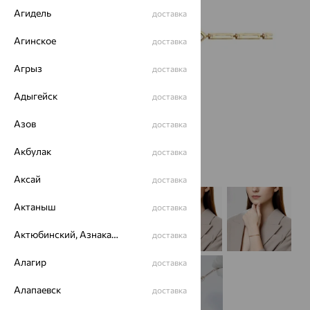
Агидель
доставка
Агинское
доставка
Агрыз
доставка
Адыгейск
доставка
Азов
доставка
Акбулак
доставка
Аксай
доставка
Актаныш
доставка
Актюбинский, Азнакаевский район
доставка
Алагир
доставка
Алапаевск
доставка