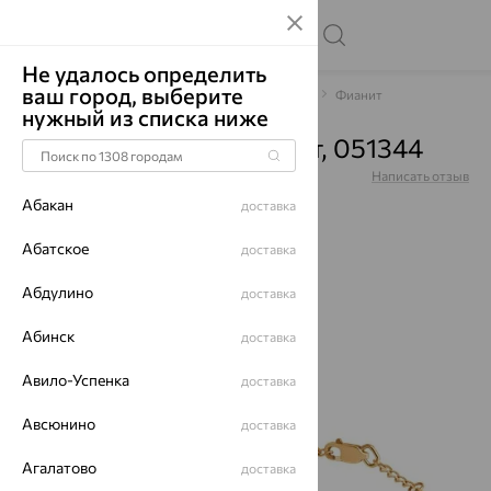
Не удалось определить
ваш город, выберите
Главная
Каталог
Браслеты декоративные
Фианит
нужный из списка ниже
Браслет, золото, фианит, 051344
Артикул:
051344
Написать отзыв
Абакан
доставка
Абатское
доставка
Абдулино
64%
доставка
Абинск
доставка
Авило-Успенка
доставка
Авсюнино
доставка
Агалатово
доставка