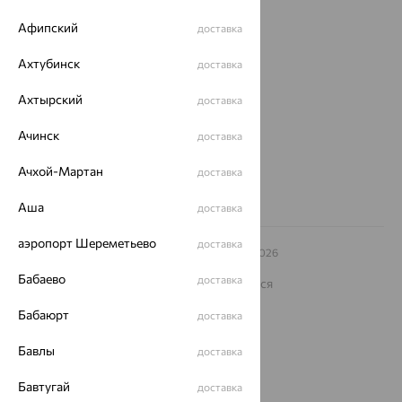
О нас
Афипский
доставка
Магазины и доставка
г. Липецк
Ахтубинск
доставка
ул. Зегеля, 27/2
еще 3
Ахтырский
доставка
Другие города
8 (800) 250-02-30
Ачинск
доставка
Заказать звонок
Ачхой-Мартан
доставка
Аша
доставка
аэропорт Шереметьево
доставка
© ООО «Ювелирный дом «Кристалл»,
2009
– 2026
Архив акций
Архив изделий
Карта сайта
Бабаево
доставка
На информационном ресурсе применяются
рекомендательные технологии
Бабаюрт
доставка
ОГРН 1044800168379
Политика конфеденциальности
Бавлы
доставка
Разработка сайта —
CUBA
Бавтугай
доставка