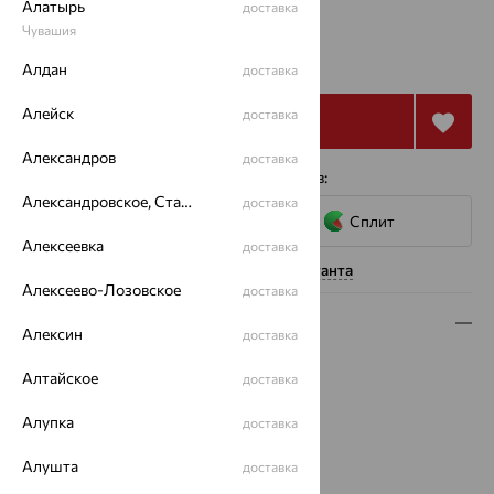
Алатырь
доставка
Чувашия
от 32 562
₽
90 449
₽
Алдан
доставка
Алейск
доставка
Купить
Александров
доставка
4 платежа по 8 141
₽
с помощью сервисов:
Александровское, Ставропольский край
доставка
Сплит
Алексеевка
доставка
Нужна помощь консультанта
Алексеево-Лозовское
доставка
Описание
Алексин
доставка
Вид изделия:
жесткие
Алтайское
доставка
Вес:
3.12 — 3.17
Металл:
Золото
Алупка
доставка
Цвет металла:
Красный
Проба:
Алушта
585
доставка
Страна происхождения:
РОССИЯ