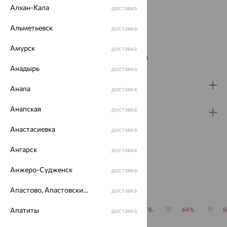
Алхан-Кала
доставка
Вставка:
Фианит
Бренд:
SOKOLOV
Альметьевск
доставка
Цвет вставки:
Вес металла:
3.026 — 3.085
Амурск
доставка
Наименование цвета вставки:
Бесцветный
Анадырь
доставка
Доставка и оплата
Анапа
доставка
Анапская
доставка
Гарантия и возврат
Анастасиевка
доставка
Ангарск
доставка
Анжеро-Судженск
доставка
Похожие изделия
Апастово, Апастовский район
доставка
Апатиты
64%
64%
64%
64%
64%
доставка