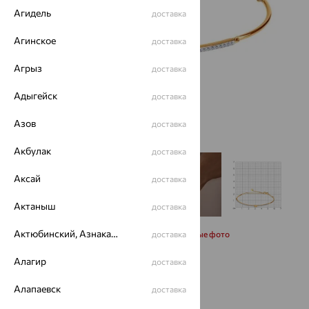
Агидель
доставка
Агинское
доставка
Агрыз
доставка
Адыгейск
доставка
Азов
доставка
Акбулак
доставка
Аксай
доставка
Актаныш
доставка
Актюбинский, Азнакаевский район
Запросить дополнительные фото
доставка
Алагир
доставка
Размеры:
Алапаевск
доставка
17