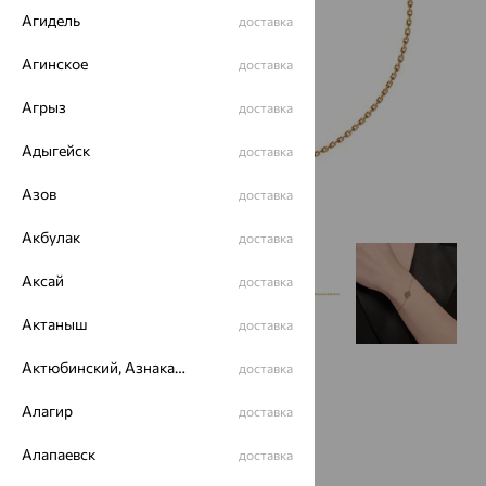
Агидель
доставка
Агинское
доставка
Агрыз
доставка
Адыгейск
доставка
Азов
доставка
Акбулак
доставка
Аксай
доставка
Актаныш
доставка
Актюбинский, Азнакаевский район
доставка
Алагир
доставка
Алапаевск
доставка