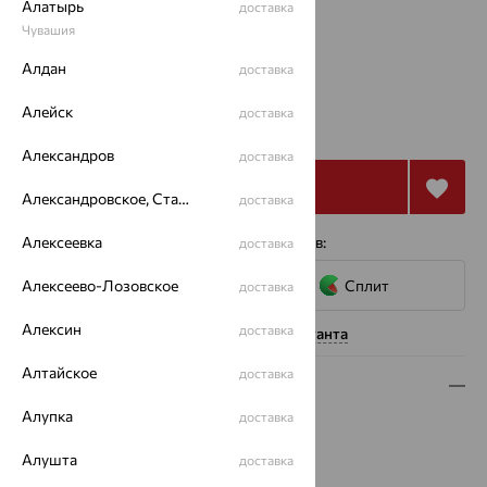
Алатырь
Размеры:
доставка
Чувашия
16
17
Алдан
доставка
от 10 911
Алейск
доставка
₽
30 307
₽
Александров
доставка
Купить
Александровское, Ставропольский край
доставка
4 платежа по 2 728
Алексеевка
₽
с помощью сервисов:
доставка
Алексеево-Лозовское
Сплит
доставка
Алексин
доставка
Нужна помощь консультанта
Алтайское
доставка
Описание
Алупка
доставка
Вид изделия:
декоративные
Вес:
1.13 — 1.2
Алушта
доставка
Металл:
Золото