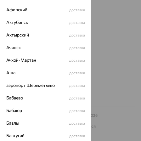
Афипский
Магазины
доставка
Покупателям
Ахтубинск
доставка
О нас
Ахтырский
доставка
Магазины и доставка
г. Липецк
Ачинск
доставка
ул. Зегеля, 27/2
еще 3
Ачхой-Мартан
доставка
Другие города
Аша
доставка
8 (800) 250-02-30
Заказать звонок
аэропорт Шереметьево
доставка
Бабаево
доставка
Бабаюрт
доставка
© ООО «Ювелирный дом «Кристалл»,
2009
– 2026
Архив акций
Архив изделий
Карта сайта
Бавлы
доставка
На информационном ресурсе применяются
рекомендательные технологии
Бавтугай
доставка
ОГРН 1044800168379