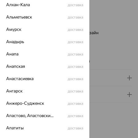
Цвет металла:
Красный
Алхан-Кала
доставка
Проба:
585
Альметьевск
доставка
Страна происхождения:
РОССИЯ
Вставка:
Фианит
Амурск
доставка
Виды дизайна браслетов:
Европейский дизайн
Бренд:
SOKOLOV
Анадырь
доставка
Цвет вставки:
Вес металла:
Анапа
1.121 — 1.192
доставка
Наименование цвета вставки:
Бесцветный
Анапская
доставка
Доставка и оплата
Анастасиевка
доставка
Ангарск
доставка
Гарантия и возврат
Анжеро-Судженск
доставка
Апастово, Апастовский район
доставка
Апатиты
доставка
Похожие изделия