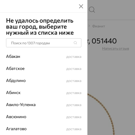
Не удалось определить
ваш город, выберите
Главная
Каталог
Браслеты декоративные
Фианит
нужный из списка ниже
Браслет, золото, фианит, 051440
Артикул:
051440
Написать отзыв
Абакан
доставка
Абатское
доставка
Абдулино
64%
доставка
Абинск
доставка
Авило-Успенка
доставка
Авсюнино
доставка
Агалатово
доставка