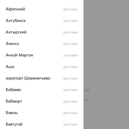
Покупателям
Афипский
доставка
О нас
Ахтубинск
доставка
Магазины и доставка
г. Липецк
ул. Зегеля, 27/2
Ахтырский
доставка
еще 3
Ачинск
доставка
Другие города
8 (800) 250-02-30
Ачхой-Мартан
доставка
Заказать звонок
Аша
доставка
аэропорт Шереметьево
доставка
Бабаево
доставка
© ООО «Ювелирный дом «Кристалл»,
2009
– 2026
Архив акций
Архив изделий
Карта сайта
На информационном ресурсе применяются
Бабаюрт
доставка
рекомендательные технологии
Бавлы
ОГРН 1044800168379
доставка
Политика конфеденциальности
Бавтугай
доставка
Разработка сайта —
CUBA