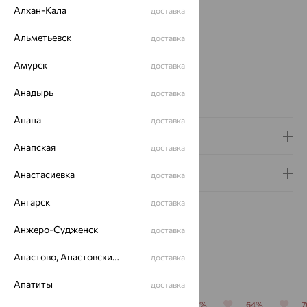
Проба:
585
Алхан-Кала
доставка
Страна происхождения:
РОССИЯ
Вставка:
Фианит
Альметьевск
доставка
Бренд:
SOKOLOV
Амурск
доставка
Цвет вставки:
Вес металла:
2.763 — 3.053
Анадырь
доставка
Наименование цвета вставки:
Бесцветный
Анапа
доставка
Доставка и оплата
Анапская
доставка
Гарантия и возврат
Анастасиевка
доставка
Ангарск
доставка
Анжеро-Судженск
доставка
Апастово, Апастовский район
доставка
Похожие изделия
Апатиты
доставка
70%
64%
64%
64%
64%