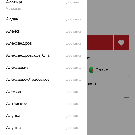
Алатырь
доставка
17
18.5
Чувашия
Алдан
доставка
от 29 326
₽
81 461
₽
Алейск
доставка
Купить
Александров
доставка
Александровское, Ставропольский край
доставка
4 платежа по 7 332
₽
с помощью сервисов:
Алексеевка
доставка
Сплит
Алексеево-Лозовское
доставка
Нужна помощь консультанта
Алексин
доставка
Описание
Алтайское
доставка
Вид изделия:
жесткие
Алупка
Вес:
2.81 — 3.1
доставка
Металл:
Золото
Алушта
доставка
Цвет металла:
Красный