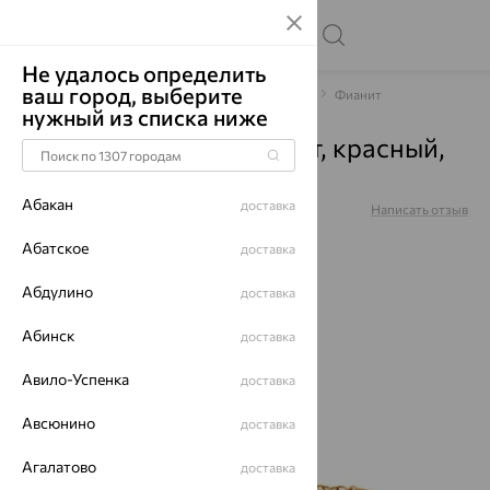
Не удалось определить
ваш город, выберите
Главная
Каталог
Браслеты декоративные
Фианит
нужный из списка ниже
Браслет, золото, фианит, красный,
051450
Абакан
доставка
Артикул:
051450
Написать отзыв
Абатское
доставка
Абдулино
доставка
64%
Абинск
доставка
Авило-Успенка
доставка
Авсюнино
доставка
Агалатово
доставка