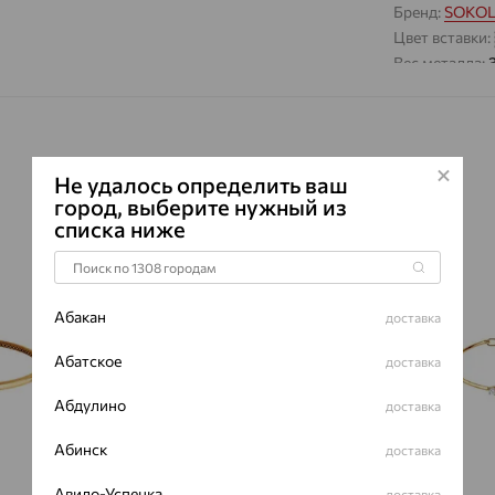
Бренд:
SOKO
Цвет вставки:
Вес металла:
Наименование
Не удалось определить ваш
город, выберите нужный из
списка ниже
64%
70%
Абакан
доставка
Абатское
доставка
Абдулино
доставка
Абинск
доставка
Авило-Успенка
доставка