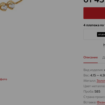
4 платежа по
Описание
Д
Вид изделия:
Вес:
4.15 — 4.3
 фото
Металл:
Золо
Цвет металла
Проба:
585
Страна проис
Вставка:
Фиан