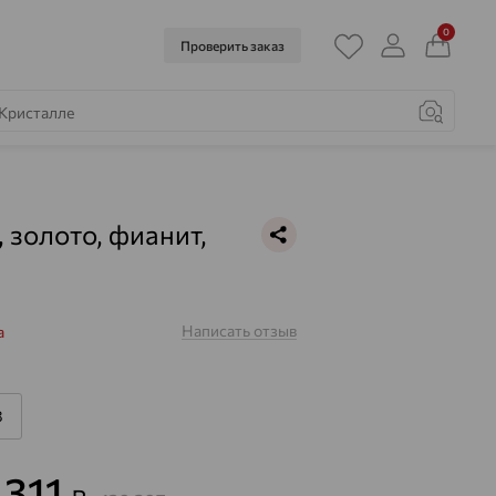
0
Проверить заказ
, золото, фианит,
Написать отзыв
a
8
 311