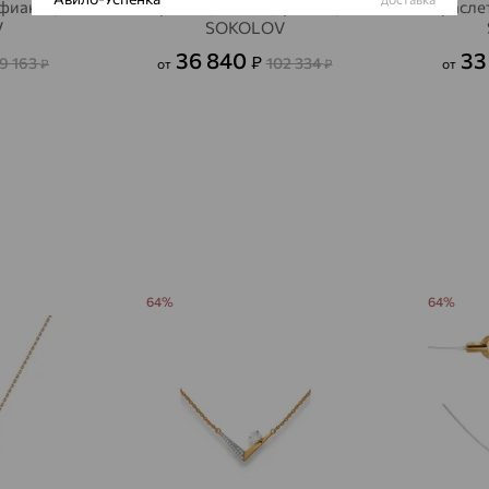
 фианит,
Браслет, золото, фианит,
Браслет
V
SOKOLOV
Авсюнино
доставка
36 840
33
₽
9 163
102 334
₽
от
₽
от
Агалатово
доставка
Агидель
доставка
Агинское
доставка
Агрыз
доставка
Адыгейск
доставка
64%
64%
Азов
доставка
Акбулак
доставка
Аксай
доставка
Актаныш
доставка
Актюбинский, Азнакаевский район
доставка