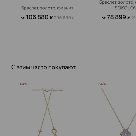
Браслет, золото,
Браслет, золото, фианит
SOKOLO
106 880
78 899
₽
₽
296 890
21
от
₽
от
С этим часто покупают
64%
64%