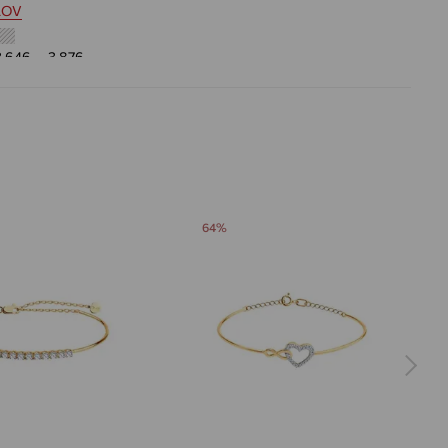
LOV
3.646 — 3.876
 цвета вставки:
Бесцветный
64%