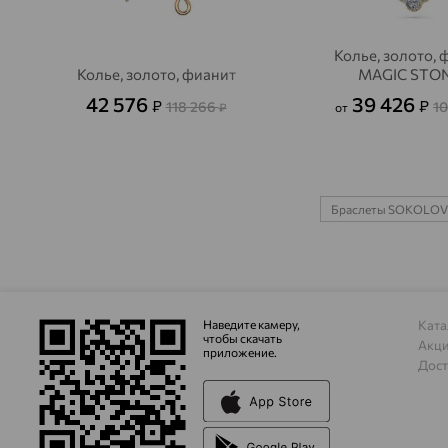
Колье, золото, 
Колье, золото, фианит
MAGIC STO
42 576
39 426
₽
₽
118 266
10
₽
от
Браслеты SOKOLOV
Наведите камеру,
Ката
чтобы скачать
Акц
приложение.
Дост