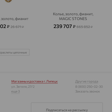
Колье, золото, фианит,
 золото, фианит
MAGIC STONES
602
239 707
₽
₽
26 671
665 852
₽
₽
Браслеты цепочные
Магазины и доставка
г. Липецк
Другие города
ул. Зегеля, 27/2
8 (800) 250-02-30
еще 3
Заказать звонок
Подписаться на рассылку