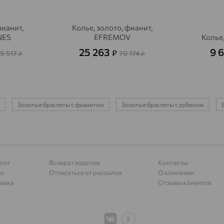
Алагир
доставка
фианит,
Колье, золото, фианит,
Алапаевск
доставка
NES
EFREMOV
Колье,
25 263
9 
₽
Алатырь
9 517
70 174
доставка
₽
₽
Чувашия
Алдан
доставка
Алейск
доставка
Золотые браслеты с фианитом
Золотые браслеты с рубином
Александров
доставка
Александровское, Ставропольский край
доставка
Алексеевка
доставка
лог
Возврат изделия
Контакты
ии
Отписаться от рассылок
О компании
Алексеево-Лозовское
доставка
авка
Отзывы клиентов
Алексин
доставка
Алтайское
доставка