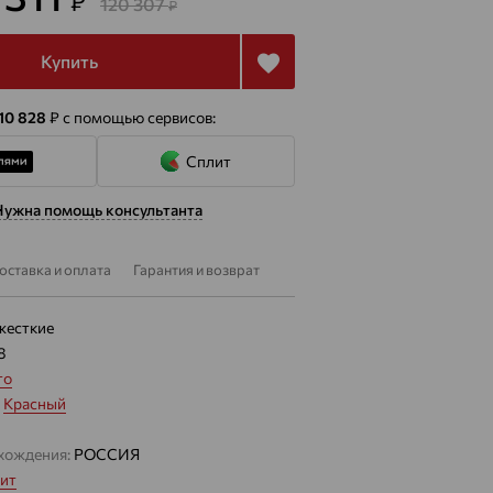
₽
120 307
₽
Купить
 10 828
₽
с помощью сервисов:
Сплит
Нужна помощь консультанта
оставка и оплата
Гарантия и возврат
жесткие
8
то
:
Красный
хождения:
РОССИЯ
ит