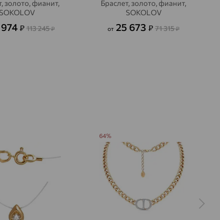
, золото, фианит,
Браслет, золото, фианит,
SOKOLOV
SOKOLOV
 974
25 673
₽
₽
113 245
71 315
₽
от
₽
64%