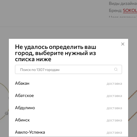
Виды дизайна
Бренд:
SOKO
Цвет вставки:
Вес металла:
Наименование
Не удалось определить ваш
город, выберите нужный из
списка ниже
64%
64%
Абакан
доставка
Абатское
доставка
Абдулино
доставка
Абинск
доставка
Авило-Успенка
доставка