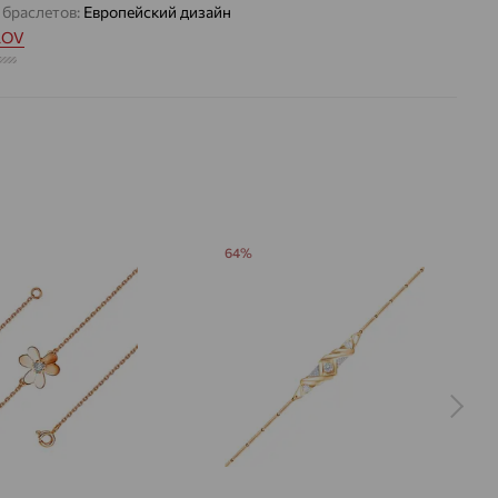
 браслетов:
Европейский дизайн
LOV
1.779 — 1.809
 цвета вставки:
Бесцветный
64%