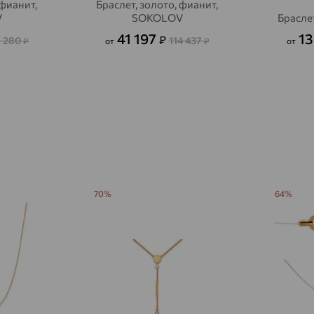
 фианит,
Браслет, золото, фианит,
Авсюнино
V
SOKOLOV
Брасле
доставка
41 197
13
₽
9 280
114 437
₽
от
₽
от
Агалатово
доставка
Агидель
доставка
Агинское
доставка
Агрыз
доставка
Адыгейск
доставка
Азов
доставка
70%
64%
Акбулак
доставка
Аксай
доставка
Актаныш
доставка
Актюбинский, Азнакаевский район
доставка