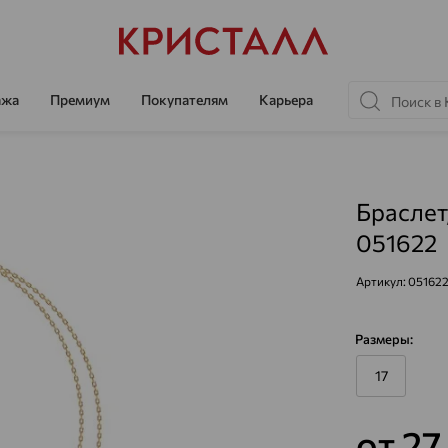
ажа
Премиум
Покупателям
Карьера
Браслет
051622
Артикул:
05162
Размеры:
17
от 27