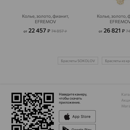
Колье, золото, фианит,
Колье, золото, 
EFREMOV
EFREMO
22 457
26 821
₽
₽
74 857
7
от
₽
от
Браслеты SOKOLOV
Браслеты из кр
Наведите камеру,
Ката
чтобы скачать
Акц
приложение.
Маг