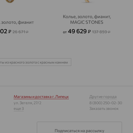
Колье, золото, фианит,
 золото, фианит
MAGIC STONES
602
49 629
₽
₽
26 671
137 859
₽
от
₽
ты из красного золота с красным камнем
Магазины и доставка
г. Липецк
Другие города
ул. Зегеля, 27/2
8 (800) 250-02-30
еще 3
Заказать звонок
Подписаться на рассылку