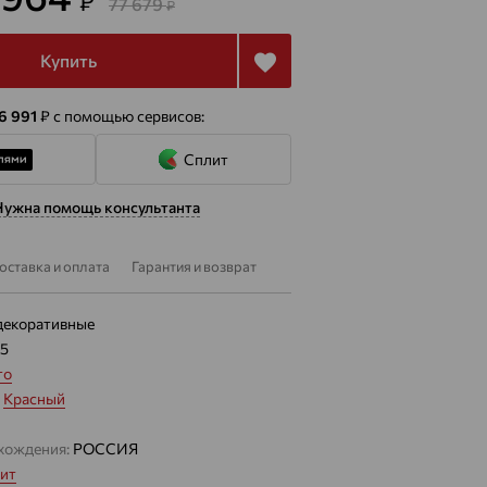
₽
77 679
₽
Купить
 6 991
₽
с помощью сервисов:
Сплит
Нужна помощь консультанта
оставка и оплата
Гарантия и возврат
декоративные
25
то
:
Красный
хождения:
РОССИЯ
ит