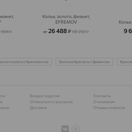
Алагир
доставка
фианит,
Колье, золото, фианит,
Алапаевск
доставка
V
EFREMOV
Колье,
Алатырь
доставка
26 488
9 
₽
4 504
88 292
₽
от
₽
Чувашия
Алдан
доставка
Алейск
доставка
асного золота с бриллиантом
Золотые браслеты с фианитом
Брасле
Александров
доставка
Александровское, Ставропольский край
доставка
Алексеевка
доставка
лог
Возврат изделия
Контакты
ии
Отписаться от рассылок
О компании
Алексеево-Лозовское
доставка
азины
Доставка
Отзывы клиентов
Алексин
доставка
Алтайское
доставка