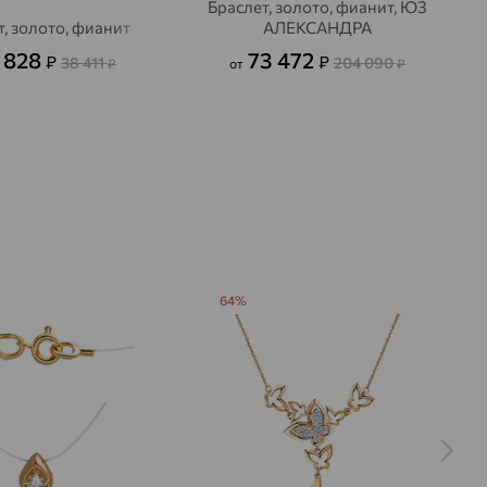
Браслет, золото, фианит, ЮЗ
т, золото, фианит
АЛЕКСАНДРА
 828
73 472
₽
₽
38 411
204 090
₽
от
₽
64%