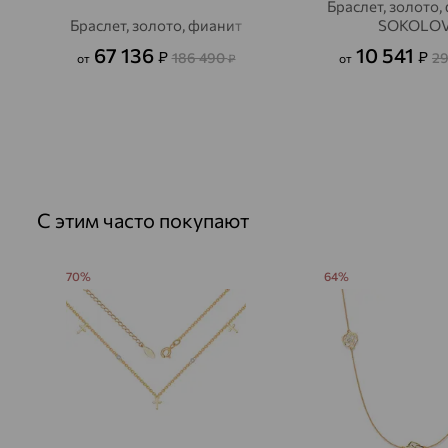
Браслет, золото,
Браслет, золото, фианит
SOKOLO
67 136
10 541
₽
₽
186 490
2
от
₽
от
С этим часто покупают
70%
64%