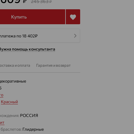
₽
245 363
₽
Купить
платежа по 18 402
₽
Нужна помощь консультанта
оставка и оплата
Гарантия и возврат
декоративные
5
то
:
Красный
хождения:
РОССИЯ
ит
 браслетов:
Глидерные