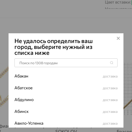
Цвет вставки:
Наименование
Не удалось определить ваш
город, выберите нужный из
списка ниже
70%
70%
Абакан
доставка
Абатское
доставка
Абдулино
доставка
Абинск
доставка
Авило-Успенка
доставка
 фианит,
Браслет, золото, фианит,
V
SOKOLOV
Брасле