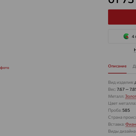
4 
Описание
Д
 фото
Вид изделия:
Вес:
7.67 — 7.8
Металл:
Золо
Цвет металла
Проба:
585
Страна проис
Вставка:
Фиан
Виды дизайна