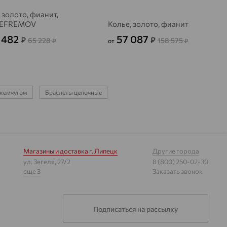
 золото, фианит,
EFREMOV
Колье, золото, фианит
 482
57 087
₽
₽
65 228
158 575
₽
от
₽
 жемчугом
Браслеты цепочные
Магазины и доставка
г. Липецк
Другие города
ул. Зегеля, 27/2
8 (800) 250-02-30
еще 3
Заказать звонок
Подписаться на рассылку