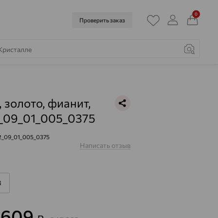
0
Проверить заказ
, золото, фианит,
_09_01_005_0375
2_09_01_005_0375
Написать отзыв
8
3 609