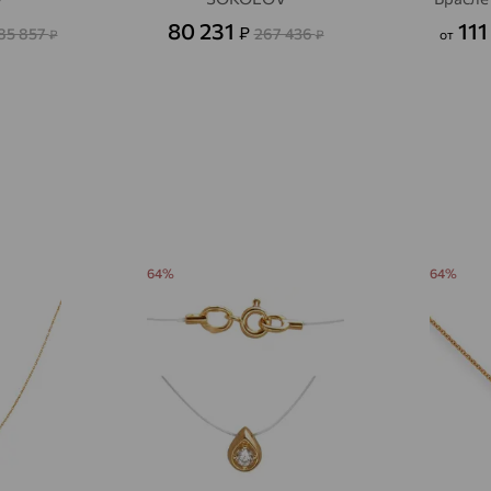
Авсюнино
доставка
80 231
111
₽
85 857
267 436
₽
₽
от
Агалатово
доставка
Агидель
доставка
Агинское
доставка
Агрыз
доставка
Адыгейск
доставка
Азов
64%
64%
доставка
Акбулак
доставка
Аксай
доставка
Актаныш
доставка
Актюбинский, Азнакаевский район
доставка