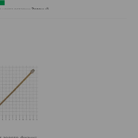
 цвета вставки:
Зеленый
т, золото, фианит