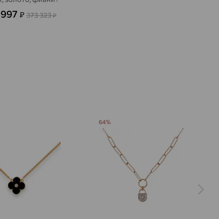
 997
₽
373 323
₽
64%