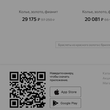
Колье, золото, фианит
Колье, золото,
29 175
20 081
₽
₽
97 250
66
₽
Браслеты из красного золота с брил
Наведите камеру,
Ката
чтобы скачать
Акц
приложение.
Маг