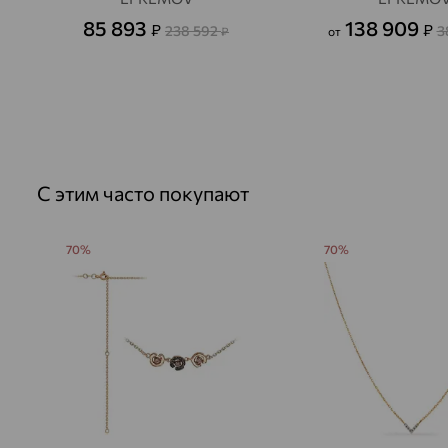
85 893
138 909
₽
₽
238 592
3
₽
от
С этим часто покупают
70%
70%