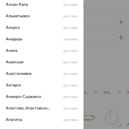
Алхан-Кала
доставка
Наименование цвета вставки:
Бесцветный
Альметьевск
доставка
Доставка и оплата
Амурск
доставка
Гарантия и возврат
Анадырь
доставка
Анапа
доставка
Анапская
доставка
Анастасиевка
доставка
Похожие изделия
Ангарск
доставка
64%
64%
70%
64%
70%
Анжеро-Судженск
доставка
Апастово, Апастовский район
доставка
Апатиты
доставка