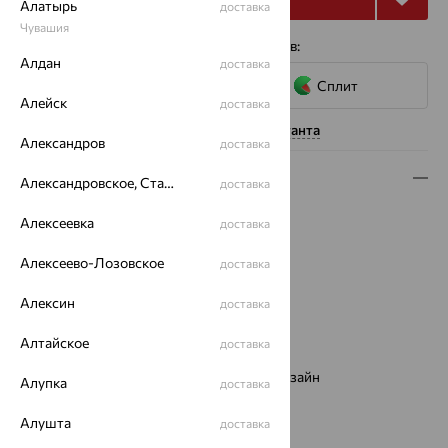
Алатырь
доставка
Чувашия
4 платежа по 6 574
₽
с помощью сервисов:
Алдан
доставка
Сплит
Алейск
доставка
Нужна помощь консультанта
Александров
доставка
Описание
Александровское, Ставропольский край
доставка
Вид изделия:
декоративные
Алексеевка
доставка
Вес:
2.74
Металл:
Золото
Алексеево-Лозовское
доставка
Цвет металла:
Красный
Алексин
доставка
Проба:
585
Страна происхождения:
РОССИЯ
Алтайское
доставка
Вставка:
Фианит
Виды дизайна браслетов:
Европейский дизайн
Алупка
доставка
Бренд:
Алмаз-Холдинг
Цвет вставки:
Алушта
доставка
Вес металла:
2.554