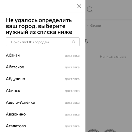
Не удалось определить
ваш город, выберите
Главная
Каталог
Браслеты декоративные
Фианит
нужный из списка ниже
Браслет, золото, фианит,
120024D019л-18
Абакан
доставка
Артикул:
120024D019л-18
Написать отзыв
Абатское
доставка
Абдулино
доставка
70%
Абинск
доставка
Авило-Успенка
доставка
Авсюнино
доставка
Агалатово
доставка