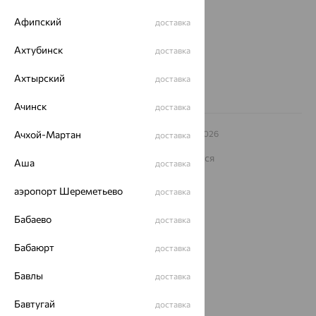
еще 3
Афипский
доставка
Другие города
8 (800) 250-02-30
Ахтубинск
доставка
Заказать звонок
Ахтырский
доставка
Ачинск
доставка
© ООО «Ювелирный дом «Кристалл»,
Ачхой-Мартан
2009
– 2026
доставка
Архив акций
Архив изделий
Карта сайта
На информационном ресурсе применяются
Аша
доставка
рекомендательные технологии
ОГРН 1044800168379
аэропорт Шереметьево
доставка
Политика конфеденциальности
Бабаево
доставка
Разработка сайта —
CUBA
Бабаюрт
доставка
Бавлы
доставка
Бавтугай
доставка