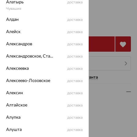
Алатырь
доставка
17
19
Чувашия
Алдан
доставка
от 63 894
₽
177 483
₽
Алейск
доставка
Александров
Купить
доставка
Александровское, Ставропольский край
доставка
4 платежа по 15 974
₽
Алексеевка
доставка
Нужна помощь консультанта
Алексеево-Лозовское
доставка
Описание
Алексин
доставка
Вид изделия:
декоративные
Алтайское
доставка
Вес:
6.68 — 7.6
Алупка
Металл:
Золото
доставка
Цвет металла:
Красный
Алушта
доставка
Проба:
585