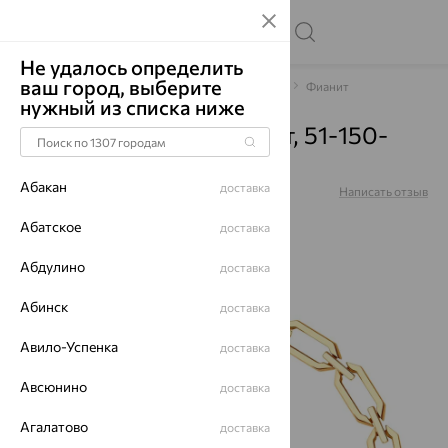
Не удалось определить
ваш город, выберите
Главная
Каталог
Браслеты декоративные
Фианит
нужный из списка ниже
Браслет, золото, фианит, 51-150-
02849-1
Абакан
доставка
Артикул:
51-150-02849-1
Написать отзыв
Абатское
доставка
Абдулино
доставка
64%
Абинск
доставка
Авило-Успенка
доставка
Авсюнино
доставка
Агалатово
доставка