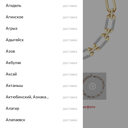
Агидель
доставка
Агинское
доставка
Агрыз
доставка
Адыгейск
доставка
Азов
доставка
Акбулак
доставка
Аксай
доставка
Актаныш
доставка
Актюбинский, Азнакаевский район
доставка
Запросить дополнительные фото
Алагир
доставка
Алапаевск
доставка
Размеры: