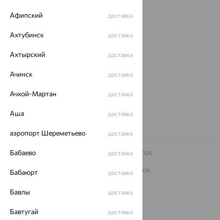
Покупателям
Афипский
доставка
О нас
Ахтубинск
доставка
Магазины и доставка
г. Липецк
ул. Зегеля, 27/2
Ахтырский
доставка
еще 3
Ачинск
доставка
Другие города
8 (800) 250-02-30
Ачхой-Мартан
доставка
Заказать звонок
Аша
доставка
аэропорт Шереметьево
доставка
Бабаево
© ООО «Ювелирный дом «Кристалл»,
доставка
2009
– 2026
Архив акций
Архив изделий
Карта сайта
На информационном ресурсе применяются
Бабаюрт
доставка
рекомендательные технологии
Бавлы
ОГРН 1044800168379
доставка
Политика конфеденциальности
Бавтугай
доставка
Разработка сайта —
CUBA