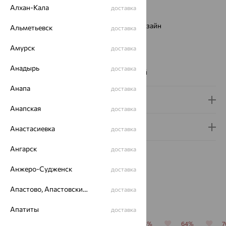
Страна происхождения:
РОССИЯ
Алхан-Кала
доставка
Вставка:
Фианит
Виды дизайна браслетов:
Европейский дизайн
Альметьевск
доставка
Бренд:
SOKOLOV
Амурск
Цвет вставки:
доставка
Вес металла:
6.585 — 7.505
Анадырь
доставка
Наименование цвета вставки:
Бесцветный
Анапа
доставка
Доставка и оплата
Анапская
доставка
Гарантия и возврат
Анастасиевка
доставка
Ангарск
доставка
Анжеро-Судженск
доставка
Апастово, Апастовский район
доставка
Похожие изделия
Апатиты
доставка
64%
64%
70%
64%
64%