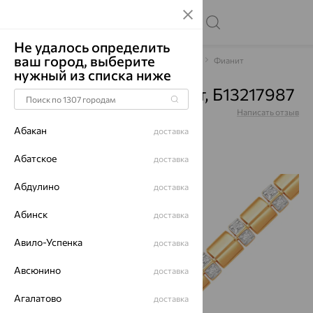
Не удалось определить
ваш город, выберите
Главная
Каталог
Браслеты декоративные
Фианит
нужный из списка ниже
Браслет, золото, фианит, Б13217987
Артикул:
Б13217987
Написать отзыв
Абакан
доставка
Абатское
доставка
Абдулино
70%
доставка
Абинск
доставка
Авило-Успенка
доставка
Авсюнино
доставка
Агалатово
доставка