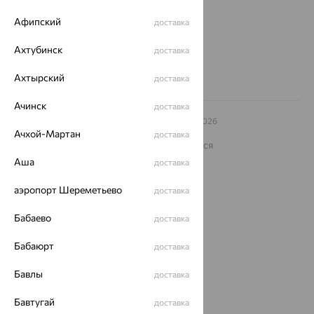
Другие города
Афипский
доставка
8 (800) 250-02-30
Заказать звонок
Ахтубинск
доставка
Ахтырский
доставка
Ачинск
доставка
© ООО «Ювелирный дом «Кристалл»,
2009
– 2026
Архив акций
Архив изделий
Карта сайта
Ачхой-Мартан
доставка
На информационном ресурсе применяются
рекомендательные технологии
Аша
доставка
ОГРН 1044800168379
Политика конфеденциальности
аэропорт Шереметьево
доставка
Разработка сайта —
CUBA
Бабаево
доставка
Бабаюрт
доставка
Бавлы
доставка
Бавтугай
доставка