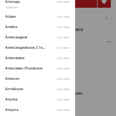
Купить
Алатырь
доставка
Чувашия
Алдан
доставка
4 платежа по 25 672
₽
Алейск
доставка
Нужна помощь консультанта
Александров
доставка
Описание
Александровское, Ставропольский край
доставка
Вид изделия:
декоративные
Вес:
10.7 — 11.34
Алексеевка
доставка
Металл:
Золото
Алексеево-Лозовское
доставка
Цвет металла:
Красный
Проба:
585
Алексин
доставка
Страна происхождения:
РОССИЯ
Вставка:
Фианит
Алтайское
доставка
Виды дизайна браслетов:
Европейский дизайн
Бренд:
Алупка
EFREMOV
доставка
Цвет вставки:
Алушта
доставка
Вес металла:
10.488 — 11.119