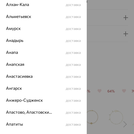
Наименование цвета вставки:
Бесцветный
Алхан-Кала
доставка
Альметьевск
доставка
Доставка и оплата
Амурск
доставка
Гарантия и возврат
Анадырь
доставка
Анапа
доставка
Анапская
доставка
Похожие изделия
Анастасиевка
доставка
Ангарск
доставка
64%
70%
70%
64%
64%
Анжеро-Судженск
доставка
Апастово, Апастовский район
доставка
Апатиты
доставка