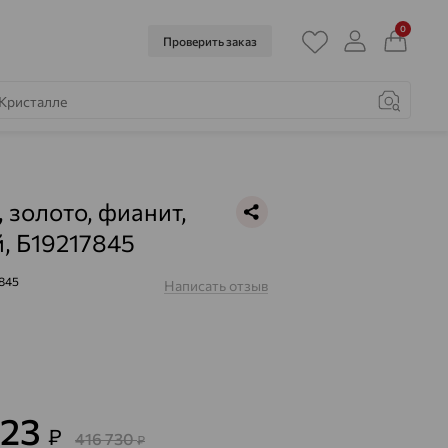
0
Проверить заказ
, золото, фианит,
, Б19217845
845
Написать отзыв
023
₽
416 730
₽