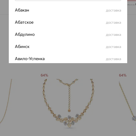
Цвет вставки:
Абакан
доставка
Вес металла:
Наименование
Абатское
доставка
Абдулино
доставка
Абинск
доставка
Авило-Успенка
доставка
Авсюнино
доставка
64%
64%
Агалатово
доставка
Агидель
доставка
Агинское
доставка
Агрыз
доставка
Адыгейск
доставка