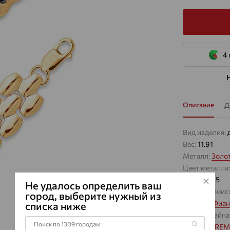
4 
Описание
Д
Вид изделия:
Вес:
11.91
Металл:
Золо
Цвет металла
Проба:
585
Не удалось определить ваш
Страна проис
город, выберите нужный из
Вставка:
Фиан
списка ниже
Виды дизайна
Бренд:
EFRE