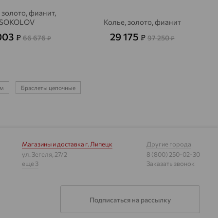
 золото, фианит,
SOKOLOV
Колье, золото, фианит
003
29 175
₽
₽
66 676
97 250
₽
₽
ом
Браслеты цепочные
Магазины и доставка
г. Липецк
Другие города
ул. Зегеля, 27/2
8 (800) 250-02-30
еще 3
Заказать звонок
Подписаться на рассылку