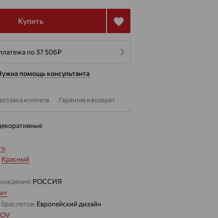
Купить
платежа по 37 506
₽
Нужна помощь консультанта
оставка и оплата
Гарантия и возврат
декоративные
то
:
Красный
хождения:
РОССИЯ
ит
 браслетов:
Европейский дизайн
MOV