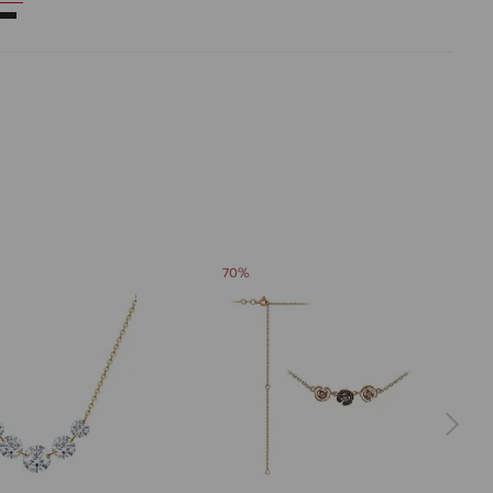
11.863
 цвета вставки:
Черный
70%