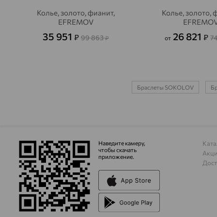
Колье, золото, фианит,
Колье, золото, 
EFREMOV
EFREMO
35 951
26 821
₽
₽
99 863
7
₽
от
Браслеты SOKOLOV
Бр
Наведите камеру,
Ката
чтобы скачать
Акц
приложение.
Дост