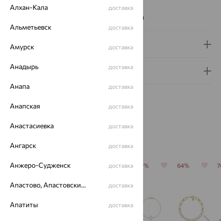
Вес металла:
7.93 — 8.68
Алхан-Кала
доставка
Наименование цвета вставки:
Бесцветный
Альметьевск
доставка
Доставка и оплата
Амурск
доставка
Анадырь
доставка
Гарантия и возврат
Анапа
доставка
Анапская
доставка
Анастасиевка
доставка
Похожие изделия
Ангарск
доставка
Анжеро-Судженск
64%
64%
70%
доставка
70%
64%
Апастово, Апастовский район
доставка
Апатиты
доставка