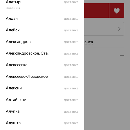
Алатырь
доставка
Чувашия
Купить
Алдан
доставка
4 платежа по 22 047
₽
Алейск
доставка
Александров
Нужна помощь консультанта
доставка
Александровское, Ставропольский край
доставка
Описание
Алексеевка
доставка
Вид изделия:
декоративные
Вес:
8.45 — 9.2
Алексеево-Лозовское
доставка
Металл:
Золото
Цвет металла:
Красный
Алексин
доставка
Проба:
585
Алтайское
Страна происхождения:
РОССИЯ
доставка
Вставка:
Фианит
Алупка
доставка
Виды дизайна браслетов:
Глидерные
Бренд:
ЮЗ АЛЕКСАНДРА
Алушта
доставка
Цвет вставки: