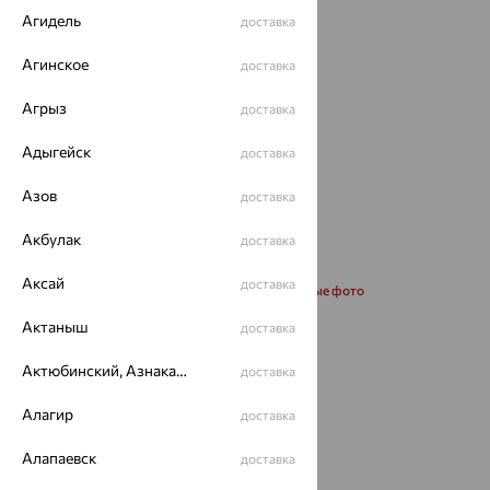
Агидель
доставка
Агинское
доставка
Агрыз
доставка
Адыгейск
доставка
Азов
доставка
Акбулак
доставка
Аксай
доставка
Запросить дополнительные фото
Актаныш
доставка
Размеры:
Актюбинский, Азнакаевский район
доставка
17
18
19
Алагир
доставка
от 88 188
Алапаевск
доставка
₽
244 966
₽