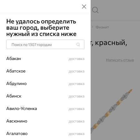
Не удалось определить
ваш город, выберите
Главная
Каталог
Браслеты декоративные
Фианит
нужный из списка ниже
Браслет, золото, фианит, красный,
бр116-01
Абакан
доставка
Артикул:
бр116-01
Написать отзыв
Абатское
доставка
Абдулино
доставка
64%
Абинск
доставка
Авило-Успенка
доставка
Авсюнино
доставка
Агалатово
доставка