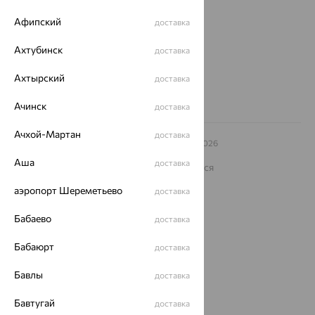
еще 3
Афипский
доставка
Другие города
Ахтубинск
8 (800) 250-02-30
доставка
Заказать звонок
Ахтырский
доставка
Ачинск
доставка
Ачхой-Мартан
доставка
© ООО «Ювелирный дом «Кристалл»,
2009
– 2026
Архив акций
Архив изделий
Карта сайта
Аша
доставка
На информационном ресурсе применяются
рекомендательные технологии
аэропорт Шереметьево
доставка
ОГРН 1044800168379
Политика конфеденциальности
Бабаево
доставка
Разработка сайта —
CUBA
Бабаюрт
доставка
Бавлы
доставка
Бавтугай
доставка