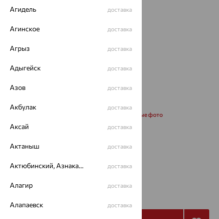
Агидель
доставка
Агинское
доставка
Агрыз
доставка
Адыгейск
доставка
Азов
доставка
Акбулак
доставка
Запросить дополнительные фото
Аксай
доставка
Размеры:
Актаныш
доставка
17
Актюбинский, Азнакаевский район
доставка
97 601
Алагир
доставка
₽
325 338
₽
Алапаевск
доставка