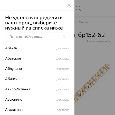
Не удалось определить
ваш город, выберите
Главная
Каталог
Браслеты декоративные
Фианит
нужный из списка ниже
Браслет, золото, фианит, бр152-62
Артикул:
бр152-62
Написать отзыв
Абакан
доставка
Абатское
доставка
Абдулино
70%
доставка
Абинск
доставка
Авило-Успенка
доставка
Авсюнино
доставка
Агалатово
доставка