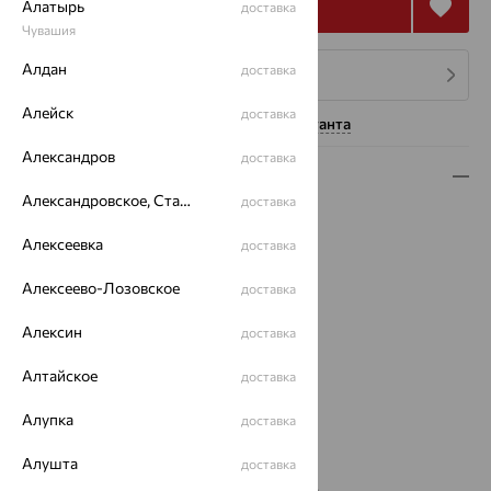
Купить
Алатырь
доставка
Чувашия
Алдан
доставка
4 платежа по 24 400
₽
Алейск
доставка
Нужна помощь консультанта
Александров
доставка
Описание
Александровское, Ставропольский край
доставка
Вид изделия:
декоративные
Вес:
10.17
Алексеевка
доставка
Металл:
Золото
Алексеево-Лозовское
доставка
Цвет металла:
Красный
Проба:
585
Алексин
доставка
Страна происхождения:
РОССИЯ
Вставка:
Фианит
Алтайское
доставка
Виды дизайна браслетов:
Глидерные
Бренд:
Алупка
ЮЗ АЛЕКСАНДРА
доставка
Цвет вставки:
Алушта
доставка
Вес металла:
9.09