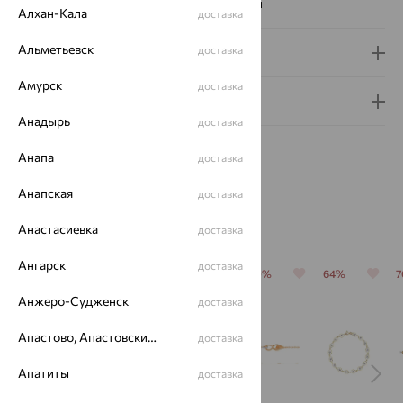
Наименование цвета вставки:
Бесцветный
Алхан-Кала
доставка
Альметьевск
доставка
Доставка и оплата
Амурск
доставка
Гарантия и возврат
Анадырь
доставка
Анапа
доставка
Анапская
доставка
Похожие изделия
Анастасиевка
доставка
Ангарск
доставка
64%
64%
64%
70%
64%
Анжеро-Судженск
доставка
Апастово, Апастовский район
доставка
Апатиты
доставка