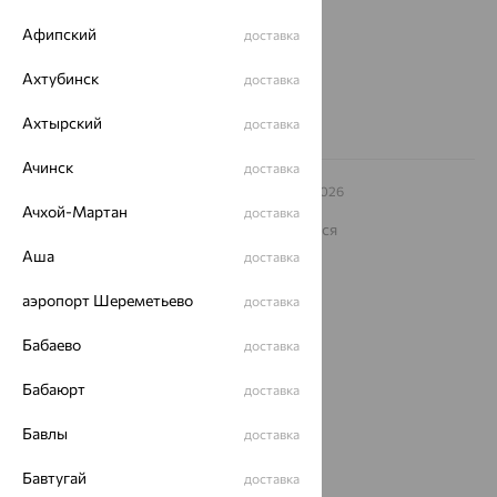
Другие города
Афипский
доставка
8 (800) 250-02-30
Заказать звонок
Ахтубинск
доставка
Ахтырский
доставка
Ачинск
доставка
© ООО «Ювелирный дом «Кристалл»,
2009
– 2026
Архив акций
Архив изделий
Карта сайта
Ачхой-Мартан
доставка
На информационном ресурсе применяются
рекомендательные технологии
Аша
доставка
ОГРН 1044800168379
Политика конфеденциальности
аэропорт Шереметьево
доставка
Разработка сайта —
CUBA
Бабаево
доставка
Бабаюрт
доставка
Бавлы
доставка
Бавтугай
доставка