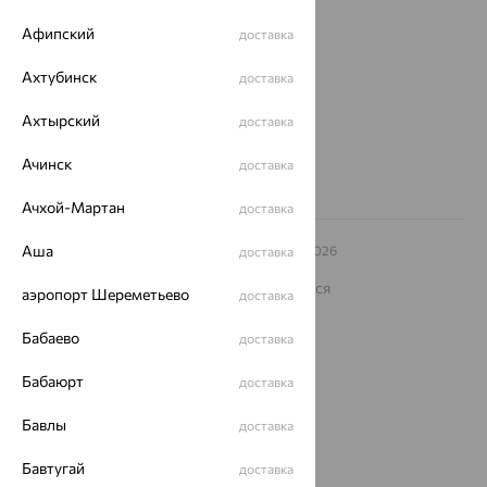
Магазины и доставка
г. Липецк
ул. Зегеля, 27/2
Афипский
доставка
еще 3
Ахтубинск
доставка
Другие города
8 (800) 250-02-30
Ахтырский
доставка
Заказать звонок
Ачинск
доставка
Ачхой-Мартан
доставка
Аша
© ООО «Ювелирный дом «Кристалл»,
2009
– 2026
доставка
Архив акций
Архив изделий
Карта сайта
На информационном ресурсе применяются
аэропорт Шереметьево
доставка
рекомендательные технологии
ОГРН 1044800168379
Бабаево
доставка
Политика конфеденциальности
Бабаюрт
доставка
Разработка сайта —
CUBA
Бавлы
доставка
Бавтугай
доставка