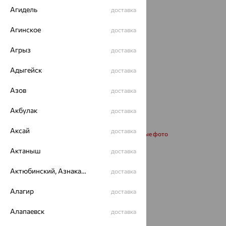
Агидель
доставка
Агинское
доставка
Агрыз
доставка
Адыгейск
доставка
Азов
доставка
Акбулак
доставка
Аксай
доставка
Запросить дополнительные фото
Актаныш
доставка
Размеры:
Актюбинский, Азнакаевский район
доставка
19
Алагир
доставка
от 38 580
Алапаевск
доставка
₽
128 600
₽