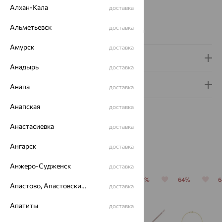
Алхан-Кала
Цвет вставки:
доставка
Вес металла:
3.99 — 4
Альметьевск
доставка
Наименование цвета вставки:
Бесцветный
Амурск
доставка
Доставка и оплата
Анадырь
доставка
Гарантия и возврат
Анапа
доставка
Анапская
доставка
Анастасиевка
доставка
Ангарск
доставка
Похожие изделия
Анжеро-Судженск
доставка
64%
64%
70%
70%
64%
Апастово, Апастовский район
доставка
Апатиты
доставка