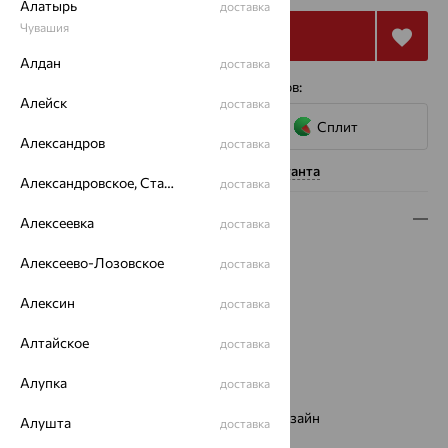
Алатырь
доставка
Чувашия
Купить
Алдан
доставка
4 платежа по 9 645
₽
с помощью сервисов:
Алейск
доставка
Сплит
Александров
доставка
Нужна помощь консультанта
Александровское, Ставропольский край
доставка
Описание
Алексеевка
доставка
Вид изделия:
декоративные
Алексеево-Лозовское
доставка
Вес:
4.02 — 4.03
Металл:
Алексин
Золото
доставка
Цвет металла:
Красный
Алтайское
доставка
Проба:
585
Страна происхождения:
РОССИЯ
Алупка
доставка
Вставка:
Фианит
Виды дизайна браслетов:
Европейский дизайн
Алушта
доставка
Бренд:
ЮЗ АЛЕКСАНДРА