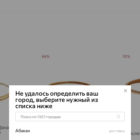
64%
70%
Не удалось определить ваш
город, выберите нужный из
списка ниже
 фианит,
Браслет, золото, фианит,
Абакан
доставка
V
SOKOLOV
Брасле