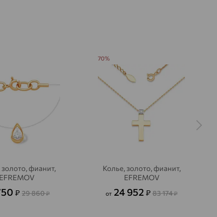
70%
 золото, фианит,
Колье, золото, фианит,
EFREMOV
EFREMOV
750
24 952
₽
₽
29 860
83 174
₽
от
₽