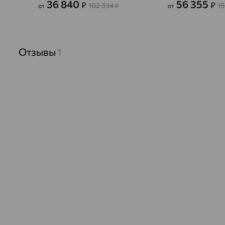
36 840
56 355
₽
₽
102 334
1
от
₽
от
Отзывы
1