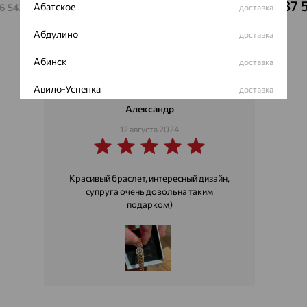
86 830
87 
₽
Абатское
56 542
241 195
доставка
₽
от
₽
Абдулино
доставка
Абинск
доставка
Авило-Успенка
доставка
Александр
Авсюнино
доставка
12 августа 2024
Агалатово
доставка
Агидель
доставка
Красивый браслет, интересный дизайн,
супруга очень довольна таким
Агинское
доставка
подарком)
Агрыз
доставка
Адыгейск
доставка
Азов
доставка