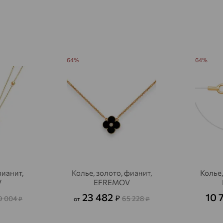
Акбулак
доставка
Аксай
доставка
Актаныш
доставка
Актюбинский, Азнакаевский район
64%
64%
доставка
Алагир
доставка
Алапаевск
доставка
Алатырь
доставка
Чувашия
Алдан
доставка
Алейск
доставка
фианит,
Колье, золото, фианит,
Колье,
V
EFREMOV
Александров
доставка
23 482
10 
₽
9 004
65 228
₽
от
₽
Александровское, Ставропольский край
доставка