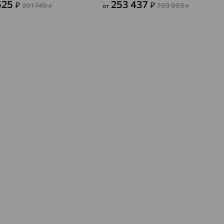
525
253 437
₽
₽
291 749
703 993
₽
от
₽