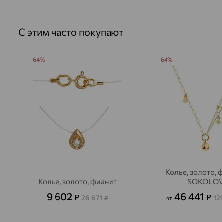
С этим часто покупают
64%
64%
Колье, золото, 
Колье, золото, фианит
SOKOLO
9 602
46 441
₽
₽
26 671
12
₽
от