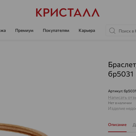
ажа
Премиум
Покупателям
Карьера
Браслет
бр5031
Артикул:
бр503
Написать отз
Нет в наличии
Изделие недос
Описание
Д