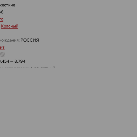
жесткие
86
то
:
Красный
хождения:
РОССИЯ
ит
8.454 — 8.794
 цвета вставки:
Бесцветный