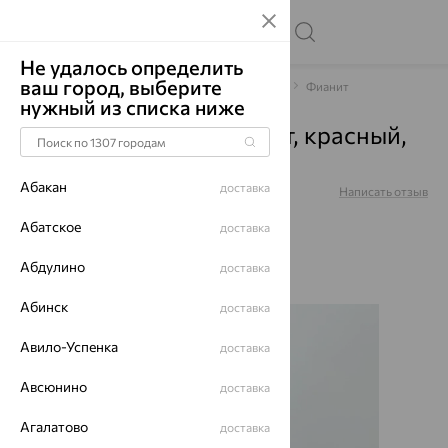
Не удалось определить
ваш город, выберите
Главная
Каталог
Браслеты декоративные
Фианит
нужный из списка ниже
Браслет, золото, фианит, красный,
Бр5085
Абакан
доставка
Артикул:
Бр5085
Написать отзыв
Абатское
доставка
Абдулино
доставка
64%
Абинск
доставка
Авило-Успенка
доставка
Авсюнино
доставка
Агалатово
доставка