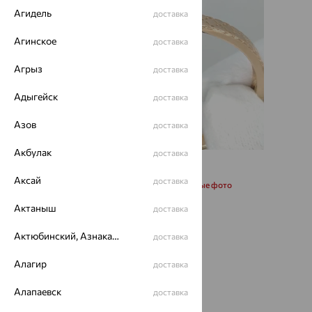
Агидель
доставка
Агинское
доставка
Агрыз
доставка
Адыгейск
доставка
Азов
доставка
Акбулак
доставка
Аксай
доставка
Запросить дополнительные фото
Актаныш
доставка
Размеры:
Актюбинский, Азнакаевский район
доставка
17
Алагир
доставка
96 615
Алапаевск
доставка
₽
268 374
₽