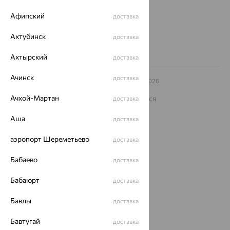
Другие города
8 (800) 250-02-30
Афипский
доставка
Заказать звонок
Ахтубинск
доставка
Ахтырский
доставка
Ачинск
доставка
© ООО «Ювелирный дом «Кристалл»,
2009
– 2026
Архив акций
Архив изделий
Карта сайта
Ачхой-Мартан
На информационном ресурсе применяются
доставка
рекомендательные технологии
Аша
доставка
ОГРН 1044800168379
Политика конфеденциальности
аэропорт Шереметьево
доставка
Разработка сайта —
CUBA
Бабаево
доставка
Бабаюрт
доставка
Бавлы
доставка
Бавтугай
доставка