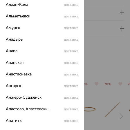
Алхан-Кала
доставка
Доставка и оплата
Альметьевск
доставка
Амурск
доставка
Гарантия и возврат
Анадырь
доставка
Анапа
доставка
Анапская
доставка
Похожие изделия
Анастасиевка
доставка
64%
64%
64%
64%
70%
Ангарск
доставка
Анжеро-Судженск
доставка
Апастово, Апастовский район
доставка
Апатиты
доставка