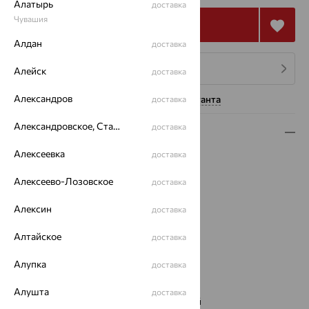
Алатырь
доставка
Чувашия
Купить
Алдан
доставка
4 платежа по 24 154
₽
Алейск
доставка
Александров
Нужна помощь консультанта
доставка
Александровское, Ставропольский край
доставка
Описание
Алексеевка
доставка
Вид изделия:
жесткие
Вес:
7.67
Алексеево-Лозовское
доставка
Металл:
Золото
Цвет металла:
Красный
Алексин
доставка
Проба:
585
Алтайское
Страна происхождения:
РОССИЯ
доставка
Вставка:
Фианит
Алупка
доставка
Цвет вставки:
Вес металла:
7.616
Алушта
доставка
Наименование цвета вставки:
Бесцветный