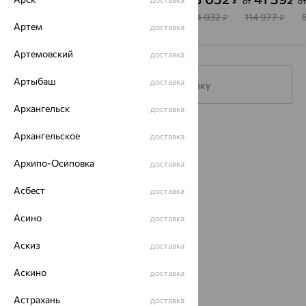
от
о
EFREMOV
SOKOLOV
SOKOLOV
EFREMOV
S
70 174
97 250
46 964
64 032
114 977
₽
₽
₽
₽
₽
Артем
доставка
Артемовский
доставка
Артыбаш
доставка
Подписаться на рассылку
Архангельск
доставка
Каталог
Архангельское
доставка
Акции
Архипо-Осиповка
доставка
Магазины
Асбест
доставка
Покупателям
Асино
доставка
О нас
Аскиз
доставка
Магазины и доставка
г. Липецк
Аскино
доставка
ул. Зегеля, 27/2
еще 3
Астрахань
доставка