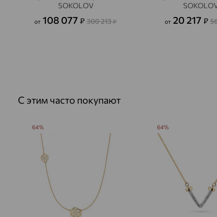
SOKOLOV
SOKOLO
108 077
20 217
₽
₽
300 213
5
от
₽
от
С этим часто покупают
64%
64%