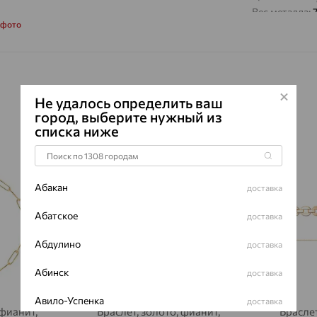
Вес металла:
 фото
Наименование
Не удалось определить ваш
город, выберите нужный из
списка ниже
64%
64%
Абакан
доставка
Абатское
доставка
Абдулино
доставка
Абинск
доставка
Авило-Успенка
доставка
 фианит,
Браслет, золото, фианит,
Браслет