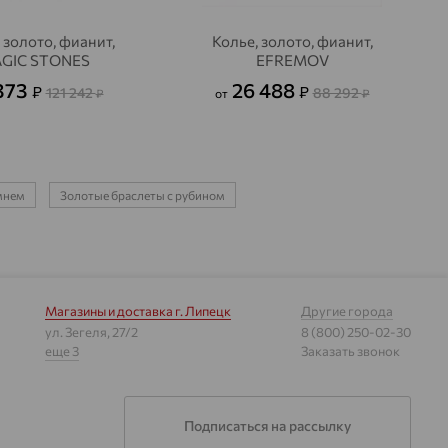
 золото, фианит,
Колье, золото, фианит,
GIC STONES
EFREMOV
373
26 488
₽
₽
121 242
88 292
₽
от
₽
амнем
Золотые браслеты с рубином
Магазины и доставка
г. Липецк
Другие города
ул. Зегеля, 27/2
8 (800) 250-02-30
еще 3
Заказать звонок
Подписаться на рассылку