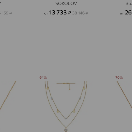
V
SOKOLOV
Зо
Авсюнино
доставка
13 733
26
₽
6 159
38 146
₽
от
₽
от
Агалатово
доставка
Агидель
доставка
Агинское
доставка
Агрыз
доставка
Адыгейск
доставка
Азов
доставка
64%
70%
Акбулак
доставка
Аксай
доставка
Актаныш
доставка
Актюбинский, Азнакаевский район
доставка