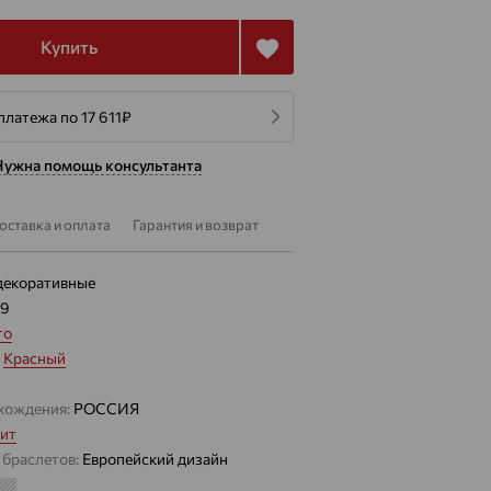
Купить
платежа по 17 611
₽
Нужна помощь консультанта
оставка и оплата
Гарантия и возврат
декоративные
09
то
:
Красный
хождения:
РОССИЯ
ит
 браслетов:
Европейский дизайн