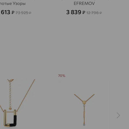
лотые Узоры
EFREMOV
 613
3 839
₽
₽
73 925
12 796
₽
₽
70%