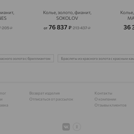
Алагир
доставка
фианит,
Колье, золото, фианит,
Колье,
Алапаевск
доставка
NES
SOKOLOV
MA
Алатырь
доставка
76 837
36 
₽
7 205
213 437
₽
от
₽
Чувашия
Алдан
доставка
Алейск
доставка
расного золота с бриллиантом
Браслеты из красного золота с красным к
Александров
доставка
Александровское, Ставропольский край
доставка
Алексеевка
доставка
лог
Возврат изделия
Контакты
ии
Отписаться от рассылок
О компании
Алексеево-Лозовское
доставка
авка
Отзывы клиентов
Алексин
доставка
Алтайское
доставка