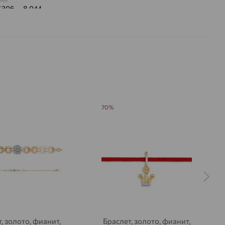
7.306 — 8.044
 цвета вставки:
Бесцветный
70%
, золото, фианит,
Браслет, золото, фианит,