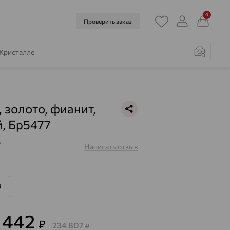
0
Проверить заказ
, золото, фианит,
, Бр5477
7
Написать отзыв
9
0 442
₽
234 807
₽