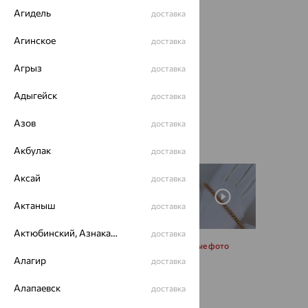
Агидель
доставка
Агинское
доставка
Агрыз
доставка
Адыгейск
доставка
Азов
доставка
Акбулак
доставка
Аксай
доставка
Актаныш
доставка
Актюбинский, Азнакаевский район
доставка
Запросить дополнительные фото
Алагир
доставка
Размеры:
Алапаевск
доставка
18
19
20