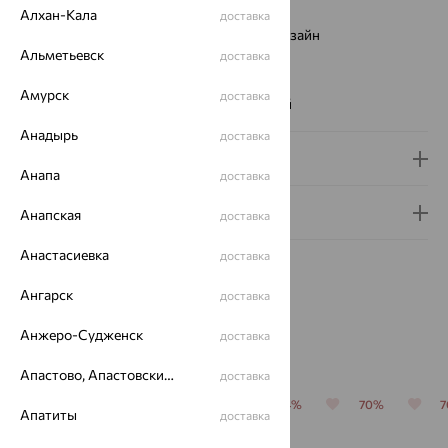
Вставка:
Фианит
Алхан-Кала
доставка
Виды дизайна браслетов:
Европейский дизайн
Альметьевск
доставка
Цвет вставки:
Вес металла:
8.446 — 9.516
Амурск
доставка
Наименование цвета вставки:
Бесцветный
Анадырь
доставка
Доставка и оплата
Анапа
доставка
Гарантия и возврат
Анапская
доставка
Анастасиевка
доставка
Ангарск
доставка
Анжеро-Судженск
доставка
Похожие изделия
Апастово, Апастовский район
доставка
64%
64%
64%
64%
70%
Апатиты
доставка