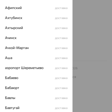
О нас
Афипский
доставка
Магазины и доставка
г. Липецк
ул. Зегеля, 27/2
Ахтубинск
доставка
еще 3
Ахтырский
доставка
Другие города
8 (800) 250-02-30
Ачинск
доставка
Заказать звонок
Ачхой-Мартан
доставка
Аша
доставка
аэропорт Шереметьево
доставка
© ООО «Ювелирный дом «Кристалл»,
2009
– 2026
Архив акций
Архив изделий
Карта сайта
На информационном ресурсе применяются
Бабаево
доставка
рекомендательные технологии
Бабаюрт
ОГРН 1044800168379
доставка
Политика конфеденциальности
Бавлы
доставка
Разработка сайта —
CUBA
Бавтугай
доставка