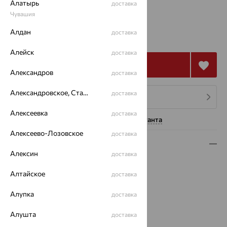
Алатырь
доставка
Чувашия
от 83 172
Алдан
доставка
₽
231 034
₽
Алейск
доставка
Купить
Александров
доставка
Александровское, Ставропольский край
доставка
4 платежа по 20 793
₽
Алексеевка
доставка
Нужна помощь консультанта
Алексеево-Лозовское
доставка
Описание
Алексин
доставка
Вид изделия:
декоративные
Алтайское
Вес:
8.5 — 9.57
доставка
Металл:
Золото
Алупка
доставка
Цвет металла:
Красный
Проба:
585
Алушта
доставка
Страна происхождения:
РОССИЯ