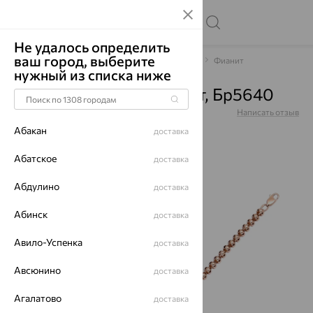
Не удалось определить
ваш город, выберите
Главная
Каталог
Браслеты декоративные
Фианит
нужный из списка ниже
Браслет, золото, фианит, Бр5640
Артикул:
Бр5640
Написать отзыв
Купили 106 раз
Абакан
доставка
Абатское
доставка
Абдулино
доставка
64%
Абинск
доставка
Авило-Успенка
доставка
Авсюнино
доставка
Агалатово
доставка