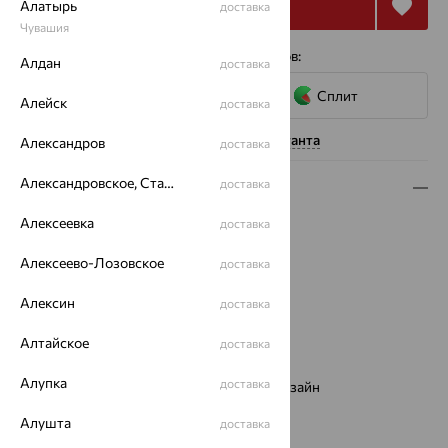
Купить
Алатырь
доставка
Чувашия
4 платежа по 6 382
₽
с помощью сервисов:
Алдан
доставка
Сплит
Алейск
доставка
Нужна помощь консультанта
Александров
доставка
Александровское, Ставропольский край
доставка
Описание
Алексеевка
доставка
Вид изделия:
декоративные
Вес:
2.66
Алексеево-Лозовское
доставка
Металл:
Золото
Цвет металла:
Красный
Алексин
доставка
Проба:
585
Страна происхождения:
РОССИЯ
Алтайское
доставка
Вставка:
Фианит
Алупка
доставка
Виды дизайна браслетов:
Европейский дизайн
Бренд:
KARATOV
Алушта
доставка
Цвет вставки: