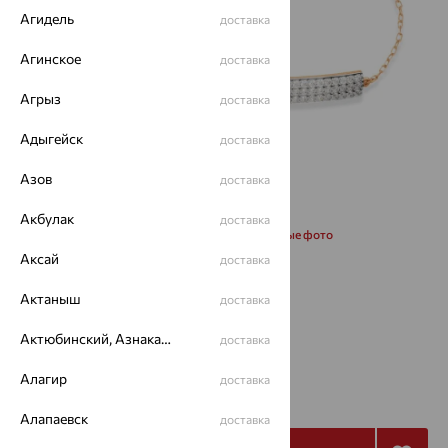
Агидель
доставка
Агинское
доставка
Агрыз
доставка
Адыгейск
доставка
Азов
доставка
Акбулак
доставка
Запросить дополнительные фото
Аксай
доставка
Размеры:
Актаныш
доставка
17
Актюбинский, Азнакаевский район
доставка
25 528
Алагир
доставка
₽
85 093
₽
Алапаевск
доставка