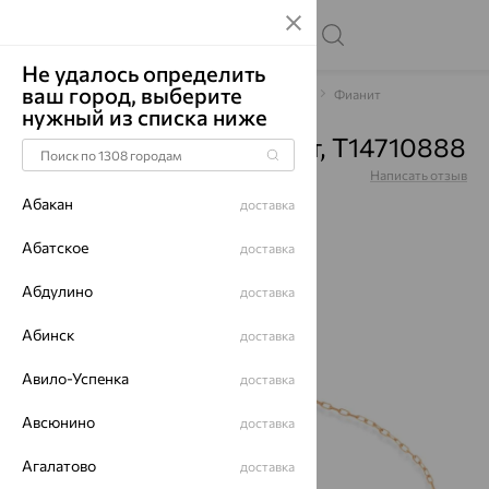
Не удалось определить
ваш город, выберите
Главная
Каталог
Браслеты декоративные
Фианит
нужный из списка ниже
Браслет, золото, фианит, Т14710888
Артикул:
Т14710888
Написать отзыв
Абакан
доставка
Абатское
доставка
Абдулино
70%
доставка
Абинск
доставка
Авило-Успенка
доставка
Авсюнино
доставка
Агалатово
доставка