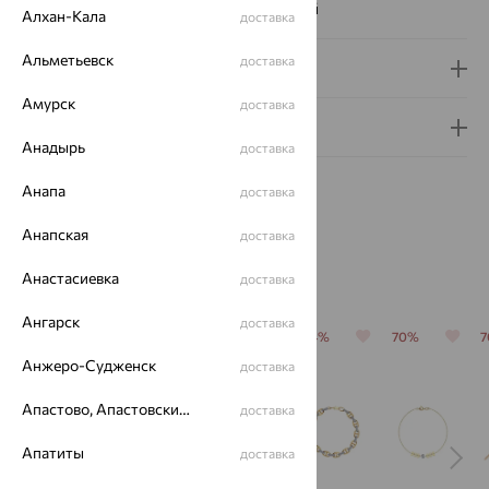
Наименование цвета вставки:
Бесцветный
Алхан-Кала
доставка
Альметьевск
доставка
Доставка и оплата
Амурск
доставка
Гарантия и возврат
Анадырь
доставка
Анапа
доставка
Анапская
доставка
Похожие изделия
Анастасиевка
доставка
Ангарск
доставка
64%
64%
70%
64%
70%
Анжеро-Судженск
доставка
Апастово, Апастовский район
доставка
Апатиты
доставка