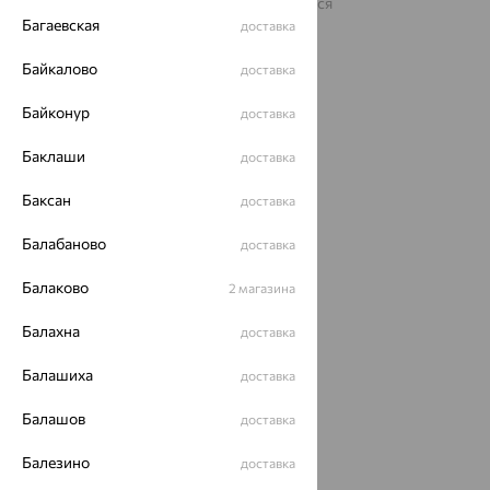
На информационном ресурсе применяются
рекомендательные технологии
Багаевская
доставка
ОГРН 1044800168379
Байкалово
Политика конфеденциальности
доставка
Разработка сайта —
CUBA
Байконур
доставка
Баклаши
доставка
Баксан
доставка
Балабаново
доставка
Балаково
2 магазина
Балахна
доставка
Балашиха
доставка
Балашов
доставка
Балезино
доставка