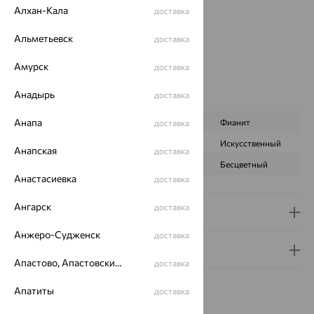
Страна происхождения:
РОССИЯ
Алхан-Кала
доставка
Вставка:
Гранат
Бренд:
MAGIC STONES
Альметьевск
доставка
Цвет вставки:
Амурск
Вес металла:
6.676
доставка
Наименование цвета вставки:
Красный
Анадырь
доставка
Характеристика вставки:
Анапа
ВИД КАМНЯ
Гранат
Фианит
доставка
ПРОИСХОЖДЕНИЕ
Натуральный
Искусственный
Анапская
доставка
ЦВЕТ
Красный
Бесцветный
Анастасиевка
доставка
Ангарск
доставка
Доставка и оплата
Анжеро-Судженск
доставка
Гарантия и возврат
Апастово, Апастовский район
доставка
Апатиты
доставка