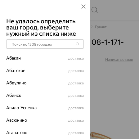
Не удалось определить
ваш город, выберите
Главная
Каталог
Браслеты декоративные
Гранат
нужный из списка ниже
Браслет, золото, гранат, 08-1-171-
0301-011
Абакан
доставка
Артикул:
08-1-171-0301-011
Написать отзыв
Абатское
доставка
Абдулино
доставка
64%
Абинск
доставка
Авило-Успенка
доставка
Авсюнино
доставка
Агалатово
доставка