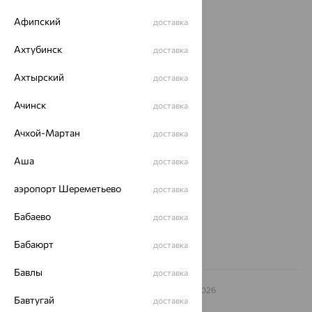
Каталог
Афипский
доставка
Акции
Ахтубинск
доставка
Доставка
Ахтырский
доставка
Покупателям
Ачинск
доставка
О нас
Магазины и доставка
г. Липецк
Ачхой-Мартан
доставка
ул. Зегеля, 27/2
Аша
еще 3
доставка
Другие города
аэропорт Шереметьево
доставка
8 (800) 250-02-30
Заказать звонок
Бабаево
доставка
Бабаюрт
доставка
Бавлы
доставка
© ООО «Ювелирный дом «Кристалл»,
2009
– 2026
Бавтугай
доставка
Архив акций
Архив изделий
Карта сайта