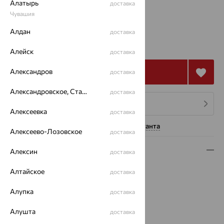
Алатырь
доставка
16.5
Чувашия
Алдан
доставка
73 054
₽
202 928
₽
Алейск
доставка
Александров
Купить
доставка
Александровское, Ставропольский край
доставка
4 платежа по 18 264
₽
Алексеевка
доставка
Нужна помощь консультанта
Алексеево-Лозовское
доставка
Описание
Алексин
доставка
Вид изделия:
декоративные
Алтайское
доставка
Вес:
7
Алупка
Металл:
Золото
доставка
Цвет металла:
Красный
Алушта
доставка
Проба:
585