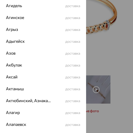
Агидель
доставка
Агинское
доставка
Агрыз
доставка
Адыгейск
доставка
Азов
доставка
Акбулак
доставка
Аксай
доставка
Актаныш
доставка
Актюбинский, Азнакаевский район
доставка
Запросить дополнительные фото
Алагир
доставка
Алапаевск
доставка
Размеры: