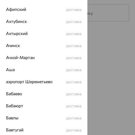
Афипский
доставка
Подписаться на рассылку
Ахтубинск
доставка
Ахтырский
Каталог
доставка
Акции
Ачинск
доставка
Магазины
Ачхой-Мартан
доставка
Покупателям
Аша
доставка
О нас
аэропорт Шереметьево
доставка
Магазины и доставка
г. Липецк
Бабаево
доставка
ул. Зегеля, 27/2
еще 3
Бабаюрт
доставка
Другие города
Бавлы
доставка
8 (800) 250-02-30
Заказать звонок
Бавтугай
доставка