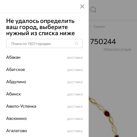
Не удалось определить
ваш город, выберите
Главная
Каталог
Браслеты декоративные
Гранат
нужный из списка ниже
Браслет, золото, гранат, 750244
Артикул:
750244
Написать отзыв
Купили 70 раз
Абакан
доставка
Абатское
доставка
Абдулино
доставка
64%
Абинск
доставка
Авило-Успенка
доставка
Авсюнино
доставка
Агалатово
доставка