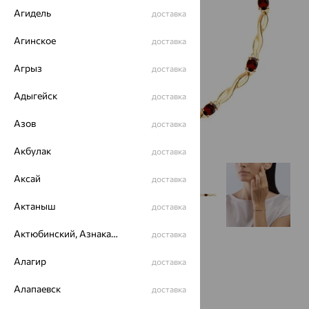
Агидель
доставка
Агинское
доставка
Агрыз
доставка
Адыгейск
доставка
Азов
доставка
Акбулак
доставка
Аксай
доставка
Актаныш
доставка
Актюбинский, Азнакаевский район
доставка
Алагир
доставка
Алапаевск
доставка