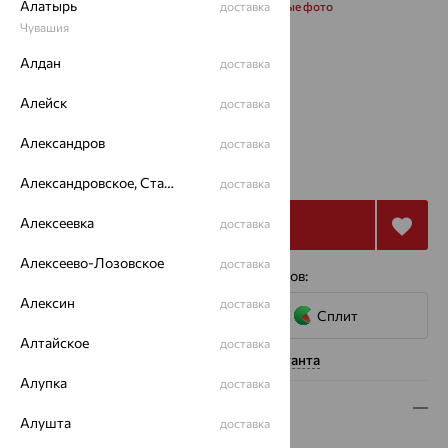
Алатырь
Запросить дополнительные фото
доставка
Чувашия
Размеры:
Алдан
доставка
18
Алейск
доставка
Александров
доставка
от 40 103
₽
111 396
₽
Александровское, Ставропольский край
доставка
Алексеевка
Купить
доставка
Алексеево-Лозовское
доставка
4 платежа по 10 026
₽
с помощью сервисов:
Алексин
доставка
Сплит
Алтайское
доставка
Нужна помощь консультанта
Алупка
доставка
Описание
Алушта
доставка
Вид изделия:
декоративные