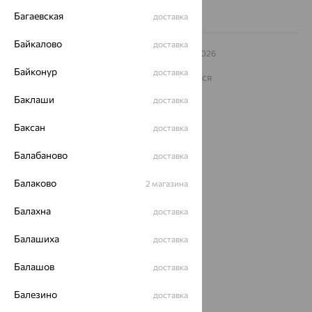
Багаевская
доставка
Байкалово
доставка
© ООО «Ювелирный дом «Кристалл»,
2009
– 2026
Архив акций
Архив изделий
Карта сайта
Байконур
доставка
На информационном ресурсе применяются
рекомендательные технологии
Баклаши
доставка
ОГРН 1044800168379
Политика конфеденциальности
Баксан
доставка
Разработка сайта —
CUBA
Балабаново
доставка
Балаково
2 магазина
Балахна
доставка
Балашиха
доставка
Балашов
доставка
Балезино
доставка