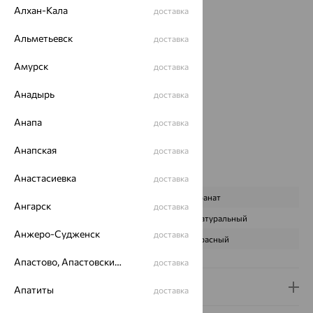
Алхан-Кала
доставка
Вес:
3.74 — 3.8
Металл:
Золото
Альметьевск
доставка
Цвет металла:
Красный
Проба:
585
Амурск
доставка
Страна происхождения:
РОССИЯ
Анадырь
Вставка:
Гранат
доставка
Бренд:
SOKOLOV
Анапа
доставка
Цвет вставки:
Вес металла:
3.393 — 3.453
Анапская
доставка
Наименование цвета вставки:
Красный
Характеристика вставки:
Анастасиевка
доставка
ВИД КАМНЯ
Гранат
Ангарск
доставка
ПРОИСХОЖДЕНИЕ
Натуральный
Анжеро-Судженск
доставка
ЦВЕТ
Красный
Апастово, Апастовский район
доставка
Доставка и оплата
Апатиты
доставка