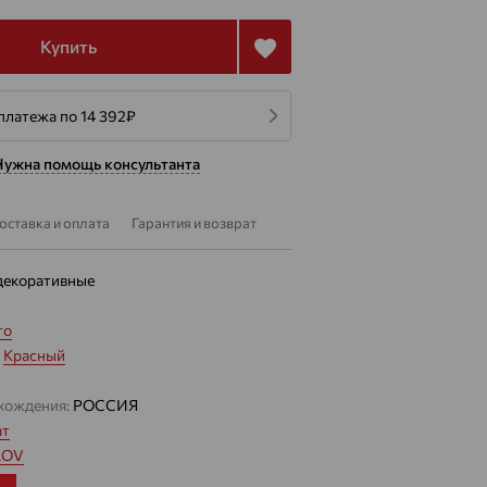
Купить
платежа по 14 392
₽
Нужна помощь консультанта
оставка и оплата
Гарантия и возврат
декоративные
то
:
Красный
хождения:
РОССИЯ
ат
LOV