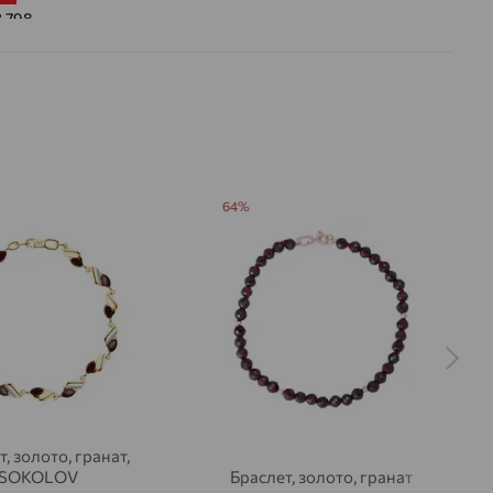
3.798
 цвета вставки:
Красный
а вставки:
Я
Гранат
ДЕНИЕ
Натуральный
Красный
64%
, золото, гранат,
SOKOLOV
Браслет, золото, гранат