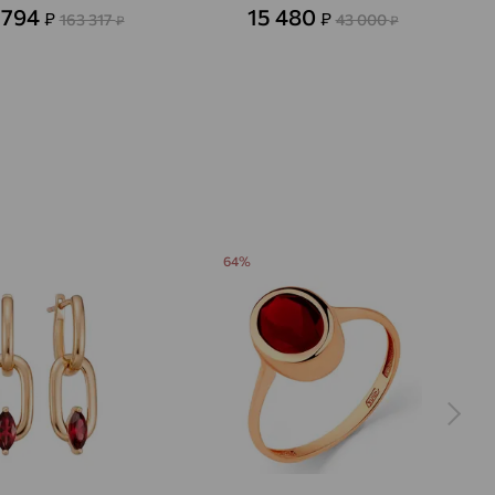
 794
15 480
₽
₽
163 317
43 000
₽
₽
64%