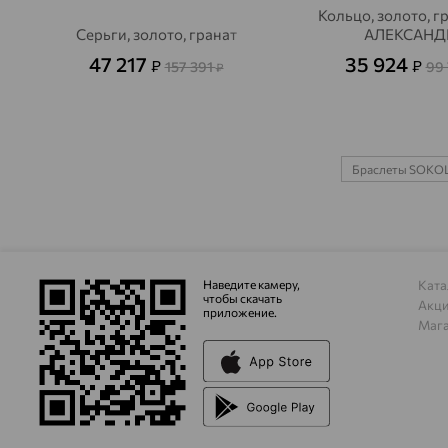
Кольцо, золото, г
Серьги, золото, гранат
АЛЕКСАНД
47 217
35 924
₽
₽
157 391
99
₽
Браслеты SOKO
Наведите камеру,
Ката
чтобы скачать
Акц
приложение.
Маг