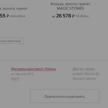
Кольцо, золото, гранат,
, золото, гранат
MAGIC STONES
355
26 578
₽
₽
198 209
73 829
₽
от
₽
слеты цепочные
Магазины и доставка
г. Липецк
Другие города
ул. Зегеля, 27/2
8 (800) 250-02-30
еще 3
Заказать звонок
Подписаться на рассылку