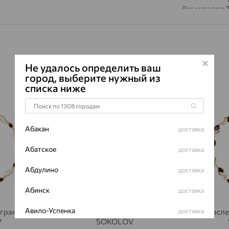
Вес металла:
Наименование
Характеристик
ВИД КАМН
ПРОИСХОЖ
Не удалось определить ваш
город, выберите нужный из
ЦВЕТ
списка ниже
64%
64%
Абакан
доставка
Абатское
доставка
Абдулино
доставка
Абинск
доставка
Авило-Успенка
доставка
 гранат,
Браслет, золото, гранат,
Браслет
V
SOKOLOV