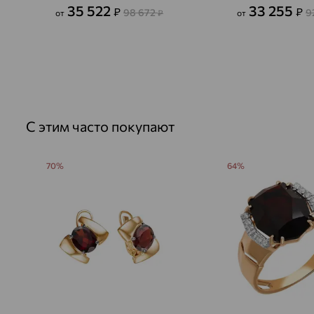
35 522
33 255
₽
₽
98 672
9
от
₽
от
С этим часто покупают
70%
64%