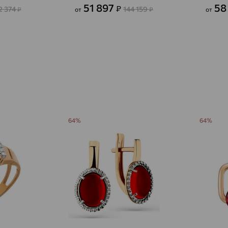
Авсюнино
доставка
51 897
58
₽
2 374
144 159
₽
от
₽
от
Агалатово
доставка
Агидель
доставка
Агинское
доставка
Агрыз
доставка
Адыгейск
доставка
64%
64%
Азов
доставка
Акбулак
доставка
Аксай
доставка
Актаныш
доставка
Актюбинский, Азнакаевский район
доставка
Алагир
доставка