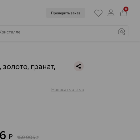
0
Проверить заказ
 золото, гранат,
Написать отзыв
66
₽
159 905
₽