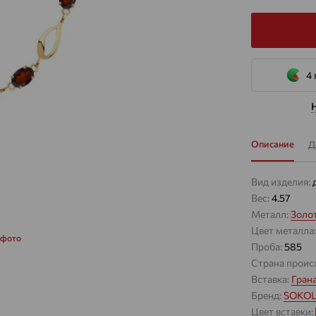
4 
Описание
Д
Вид изделия:
Вес:
4.57
Металл:
Золо
Цвет металла
 фото
Проба:
585
Страна проис
Вставка:
Гран
Бренд:
SOKO
Цвет вставки: