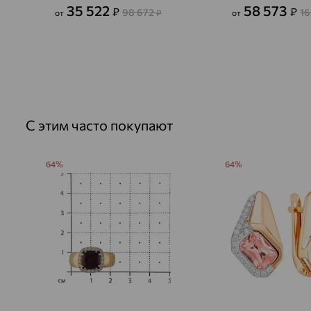
35 522
58 573
₽
₽
98 672
16
от
₽
от
С этим часто покупают
64%
64%