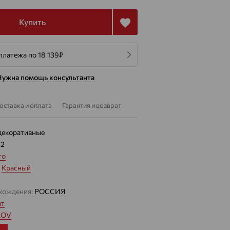
Купить
платежа по 18 139
₽
Нужна помощь консультанта
оставка и оплата
Гарантия и возврат
декоративные
22
то
:
Красный
хождения:
РОССИЯ
ат
LOV