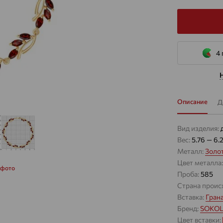
4 
Описание
Д
Вид изделия:
Вес:
5.76 — 6.
Металл:
Золо
Цвет металла
 фото
Проба:
585
Страна проис
Вставка:
Гран
Бренд:
SOKO
Цвет вставки: