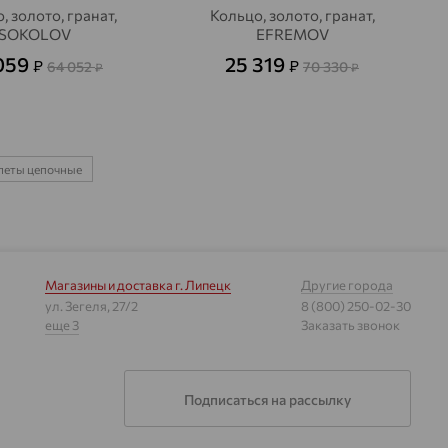
, золото, гранат,
Кольцо, золото, гранат,
SOKOLOV
EFREMOV
059
25 319
₽
₽
64 052
70 330
₽
₽
леты цепочные
Магазины и доставка
г. Липецк
Другие города
ул. Зегеля, 27/2
8 (800) 250-02-30
еще 3
Заказать звонок
Подписаться на рассылку