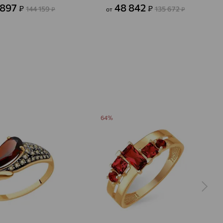
 897
48 842
₽
₽
144 159
135 672
₽
от
₽
64%