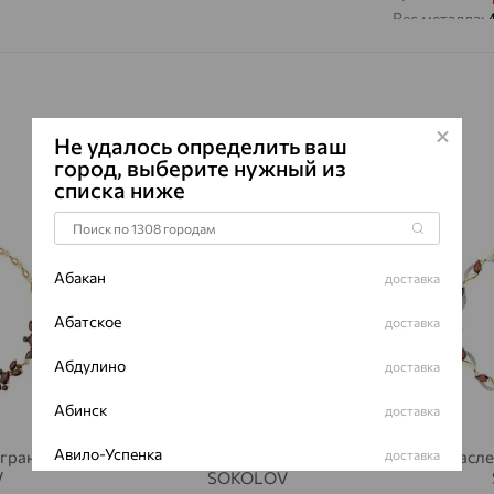
Вес металла:
Наименование
Характеристик
ВИД КАМН
ПРОИСХОЖ
Не удалось определить ваш
город, выберите нужный из
ЦВЕТ
списка ниже
64%
64%
Абакан
доставка
Абатское
доставка
Абдулино
доставка
Абинск
доставка
Авило-Успенка
доставка
 гранат,
Браслет, золото, гранат,
Браслет
V
SOKOLOV