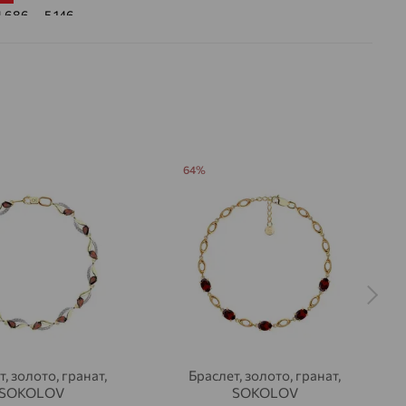
4.686 — 5.146
 цвета вставки:
Красный
а вставки:
Я
Гранат
ДЕНИЕ
Натуральный
Красный
64%
, золото, гранат,
Браслет, золото, гранат,
SOKOLOV
SOKOLOV