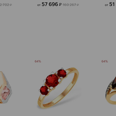
Авсюнино
доставка
57 696
51
₽
2 702
160 267
₽
от
₽
от
Агалатово
доставка
Агидель
доставка
Агинское
доставка
Агрыз
доставка
Адыгейск
доставка
64%
64%
Азов
доставка
Акбулак
доставка
Аксай
доставка
Актаныш
доставка
Актюбинский, Азнакаевский район
доставка
Алагир
доставка