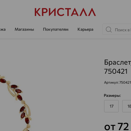
ажа
Магазины
Покупателям
Карьера
Браслет,
750421
Артикул:
750421
Размеры:
17
1
от 72