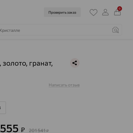
0
Проверить заказ
 золото, гранат,
Написать отзыв
8
 555
₽
201 541
₽