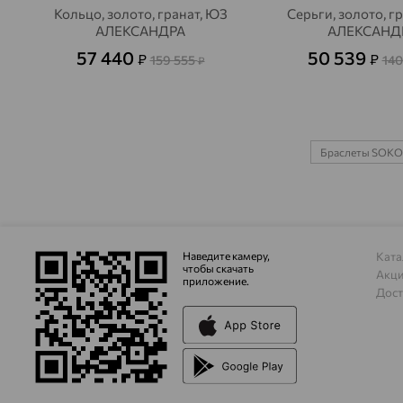
Кольцо, золото, гранат, ЮЗ
Серьги, золото, г
АЛЕКСАНДРА
АЛЕКСАНД
57 440
50 539
₽
₽
159 555
140
₽
Браслеты SOK
Наведите камеру,
Ката
чтобы скачать
Акц
приложение.
Дост