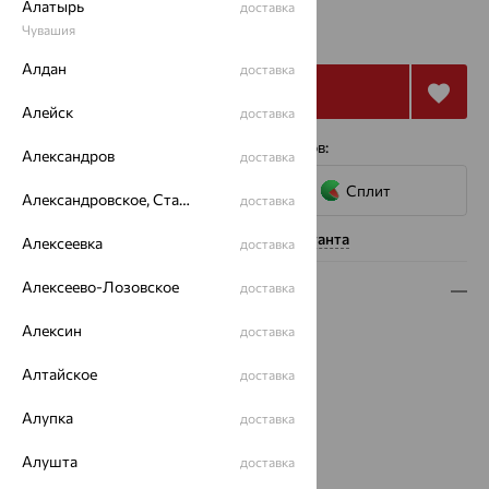
Алатырь
доставка
10 833
₽
Чувашия
30 092
₽
Алдан
доставка
Купить
Алейск
доставка
4 платежа по 2 708
₽
с помощью сервисов:
Александров
доставка
Сплит
Александровское, Ставропольский край
доставка
Нужна помощь консультанта
Алексеевка
доставка
Алексеево-Лозовское
доставка
Описание
Алексин
Вид изделия:
декоративные
доставка
Вес:
0.86
Алтайское
доставка
Металл:
Золото
Цвет металла:
Красный
Алупка
доставка
Проба:
585
Страна происхождения:
РОССИЯ
Алушта
доставка
Вставка:
Гранат