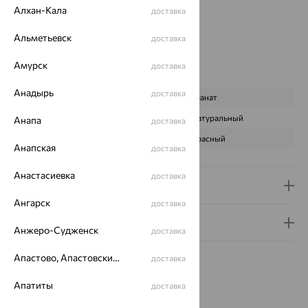
Алхан-Кала
доставка
Бренд:
SOKOLOV
Цвет вставки:
Альметьевск
доставка
Вес металла:
0.83
Наименование цвета вставки:
Красный
Амурск
доставка
Характеристика вставки:
Анадырь
доставка
ВИД КАМНЯ
Гранат
ПРОИСХОЖДЕНИЕ
Натуральный
Анапа
доставка
ЦВЕТ
Красный
Анапская
доставка
Анастасиевка
доставка
Доставка и оплата
Ангарск
доставка
Гарантия и возврат
Анжеро-Судженск
доставка
Апастово, Апастовский район
доставка
Апатиты
доставка