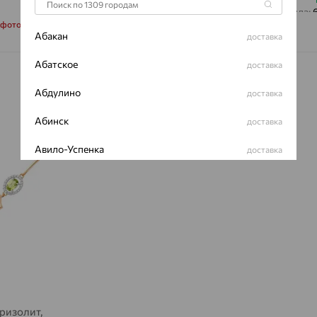
Вес металла:
 фото
Наименование
Абакан
доставка
Характеристик
Абатское
доставка
ВИД КАМН
ПРОИСХОЖ
Абдулино
доставка
ЦВЕТ
Абинск
доставка
Авило-Успенка
доставка
Авсюнино
доставка
Агалатово
доставка
Агидель
доставка
Агинское
доставка
Агрыз
доставка
хризолит,