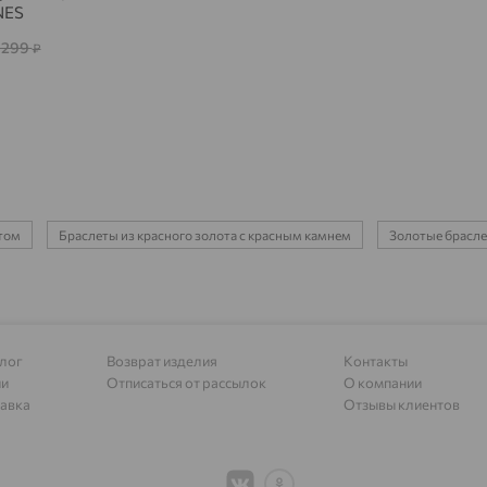
Адыгейск
доставка
NES
Азов
 299
доставка
₽
Акбулак
доставка
Аксай
доставка
Актаныш
доставка
Актюбинский, Азнакаевский район
доставка
нтом
Браслеты из красного золота с красным камнем
Золотые брасле
Алагир
доставка
Алапаевск
доставка
Алатырь
доставка
лог
Возврат изделия
Контакты
Чувашия
ии
Отписаться от рассылок
О компании
авка
Отзывы клиентов
Алдан
доставка
Алейск
доставка