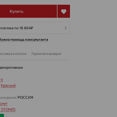
Купить
платежа по 18 864
₽
Нужна помощь консультанта
оставка и оплата
Гарантия и возврат
декоративные
то
:
Красный
хождения:
РОССИЯ
олит
 STONES