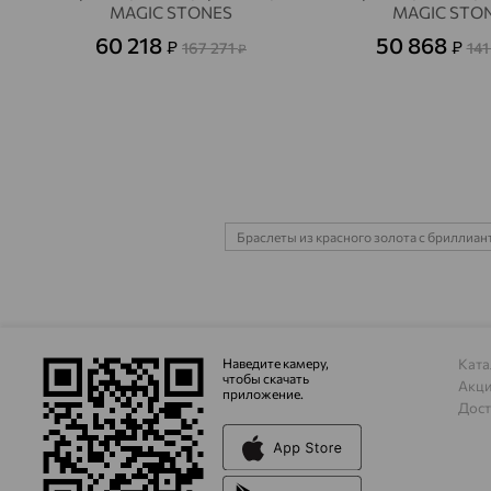
MAGIC STONES
MAGIC STO
60 218
50 868
₽
₽
167 271
141
₽
Браслеты из красного золота с бриллиа
Наведите камеру,
Ката
чтобы скачать
Акц
приложение.
Дост