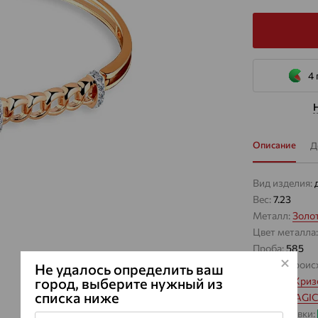
4 
Описание
Д
Вид изделия:
Вес:
7.23
Металл:
Золо
Цвет металла
Проба:
585
Страна проис
Не удалось определить ваш
город, выберите нужный из
Вставка:
Хриз
списка ниже
Бренд:
MAGIC
Цвет вставки: