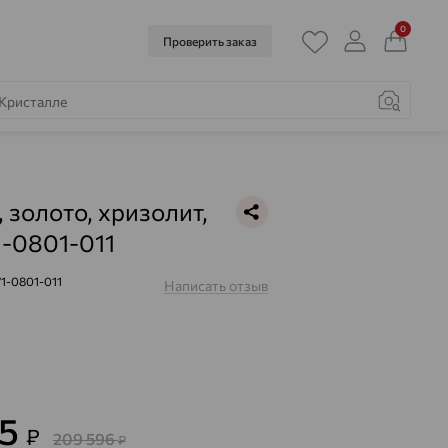
0
Проверить заказ
, золото, хризолит,
1-0801-011
71-0801-011
Написать отзыв
55
₽
209 596
₽