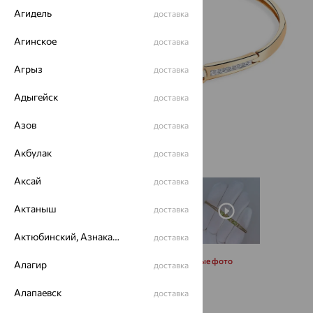
Агидель
доставка
Агинское
доставка
Агрыз
доставка
Адыгейск
доставка
Азов
доставка
Акбулак
доставка
Аксай
доставка
Актаныш
доставка
Актюбинский, Азнакаевский район
доставка
Запросить дополнительные фото
Алагир
доставка
Алапаевск
доставка
Размеры: