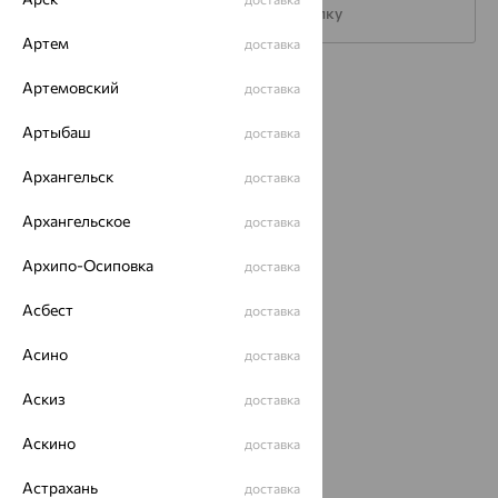
Подписаться на рассылку
Артем
доставка
Артемовский
Каталог
доставка
Акции
Артыбаш
доставка
Магазины
Архангельск
доставка
Покупателям
Архангельское
доставка
О нас
Архипо-Осиповка
доставка
Магазины и доставка
г. Липецк
Асбест
доставка
ул. Зегеля, 27/2
еще 3
Асино
доставка
Другие города
Аскиз
доставка
8 (800) 250-02-30
Заказать звонок
Аскино
доставка
Астрахань
доставка