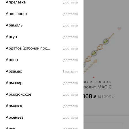
Апрелевка
доставка
Похожие изделия
Апшеронск
доставка
Арамиль
доставка
64%
64%
Аргун
доставка
Ардатов (рабочий поселок)
доставка
Ардон
доставка
Арзамас
1 магазин
Браслет, золото,
Браслет, золото,
Армавир
доставка
хризолит, MAGIC
хризолит, MAGIC
STONES
STONES
Армизонское
доставка
75 455
50 868
₽
₽
209 596
141 299
₽
₽
Армянск
доставка
Арсеньев
доставка
Арск
доставка