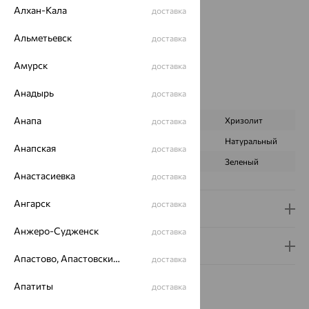
Страна происхождения:
РОССИЯ
Алхан-Кала
доставка
Вставка:
Хризолит
Бренд:
MAGIC STONES
Альметьевск
доставка
Цвет вставки:
Амурск
Вес металла:
5.418
доставка
Наименование цвета вставки:
Зеленый
Анадырь
доставка
Характеристика вставки:
Анапа
ВИД КАМНЯ
Фианит
Хризолит
доставка
ПРОИСХОЖДЕНИЕ
Искусственный
Натуральный
Анапская
доставка
ЦВЕТ
Бесцветный
Зеленый
Анастасиевка
доставка
Ангарск
доставка
Доставка и оплата
Анжеро-Судженск
доставка
Гарантия и возврат
Апастово, Апастовский район
доставка
Апатиты
доставка