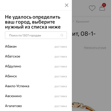
0
Не удалось определить
ваш город, выберите
Главная
Каталог
Браслеты декоративные
Хризолит
нужный из списка ниже
Браслет, золото, хризолит, 08-1-
184-0801-011
Абакан
доставка
Артикул:
08-1-184-0801-011
Написать отзыв
Абатское
доставка
Абдулино
доставка
64%
Абинск
доставка
Авило-Успенка
доставка
Авсюнино
доставка
Агалатово
доставка