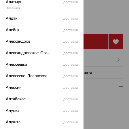
Алатырь
доставка
16.5
Чувашия
Алдан
доставка
60 218
₽
167 271
₽
Алейск
доставка
Александров
Купить
доставка
Александровское, Ставропольский край
доставка
4 платежа по 15 055
₽
Алексеевка
доставка
Нужна помощь консультанта
Алексеево-Лозовское
доставка
Описание
Алексин
доставка
Вид изделия:
декоративные
Алтайское
доставка
Вес:
5.77
Алупка
Металл:
Золото
доставка
Цвет металла:
Красный
Алушта
доставка
Проба:
585