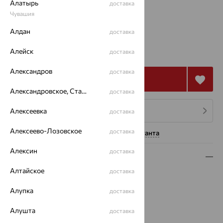
Алатырь
доставка
Чувашия
17
Алдан
доставка
223 592
₽
Алейск
доставка
621 090
₽
Александров
доставка
Купить
Александровское, Ставропольский край
доставка
Алексеевка
4 платежа по 55 898
₽
доставка
Алексеево-Лозовское
доставка
Нужна помощь консультанта
Алексин
доставка
Описание
Алтайское
доставка
Вид изделия:
декоративные
Вес:
7
Алупка
доставка
Металл:
Золото
Цвет металла:
Красный
Алушта
доставка
Проба:
585