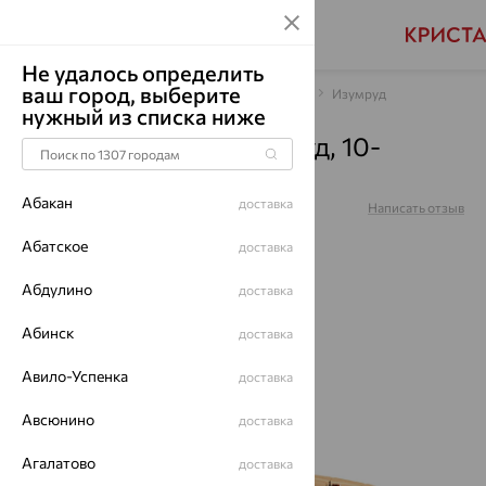
Не удалось определить
ваш город, выберите
Главная
Каталог
Браслеты декоративные
Изумруд
нужный из списка ниже
Браслет, золото, изумруд, 10-
120487-00-01
Абакан
доставка
Артикул:
10-120487-00-01
Написать отзыв
Купили 71 разa
Абатское
доставка
Абдулино
доставка
Абинск
доставка
64%
Авило-Успенка
доставка
Авсюнино
доставка
Агалатово
доставка