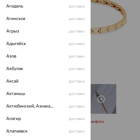
Агидель
доставка
Агинское
доставка
Агрыз
доставка
Адыгейск
доставка
Азов
доставка
Акбулак
доставка
Аксай
доставка
Актаныш
доставка
Актюбинский, Азнакаевский район
доставка
Алагир
доставка
Запросить дополнительные фото
Алапаевск
доставка
Размеры: