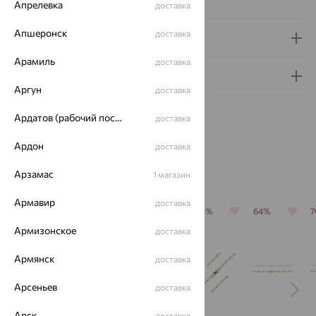
Апрелевка
доставка
Апшеронск
доставка
Доставка и оплата
Арамиль
доставка
Гарантия и возврат
Аргун
доставка
Ардатов (рабочий поселок)
доставка
Ардон
доставка
Похожие изделия
Арзамас
1 магазин
Армавир
доставка
64%
64%
64%
64%
64%
Армизонское
доставка
Армянск
доставка
Арсеньев
доставка
Арск
доставка