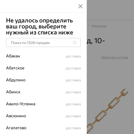
Не удалось определить
ваш город, выберите
Главная
Каталог
Браслеты декоративные
Изумруд
нужный из списка ниже
Браслет, золото, изумруд, 10-
120534-97-01
Абакан
доставка
Артикул:
10-120534-97-01
Написать отзыв
Абатское
доставка
Абдулино
доставка
Абинск
доставка
64%
Авило-Успенка
доставка
Авсюнино
доставка
Агалатово
доставка