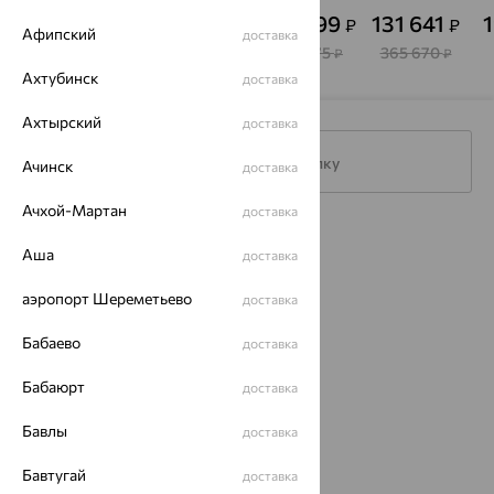
изумруд,
изумруд,
изумруд,
изумруд,
143 055
226 810
702 999
131 641
₽
₽
₽
₽
SOKOLOV
Delta
БРИЛЛИАНТЫ
MASTER
Афипский
доставка
КОСТРОМЫ
BRILLIANT
397 374
630 029
1 952 775
365 670
₽
₽
₽
₽
Ахтубинск
доставка
Ахтырский
доставка
Подписаться на рассылку
Ачинск
доставка
Ачхой-Мартан
доставка
Каталог
Аша
доставка
Акции
аэропорт Шереметьево
доставка
Доставка
Бабаево
доставка
Покупателям
Бабаюрт
доставка
О нас
Бавлы
доставка
Магазины и доставка
г. Липецк
ул. Зегеля, 27/2
Бавтугай
доставка
еще 3