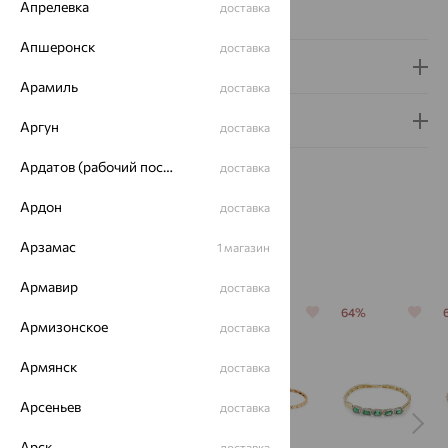
Апрелевка
доставка
Сертификаты на камни
Апшеронск
доставка
Доставка и оплата
Арамиль
доставка
Гарантия и возврат
Аргун
доставка
Ардатов (рабочий поселок)
доставка
Ардон
доставка
Арзамас
1 магазин
Похожие изделия
Армавир
доставка
64%
64%
64%
64%
Армизонское
доставка
Армянск
доставка
Арсеньев
доставка
Арск
доставка