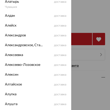
Алатырь
доставка
Чувашия
17.5
Алдан
доставка
102 725
₽
Алейск
доставка
285 348
₽
Александров
доставка
Купить
Александровское, Ставропольский край
доставка
Алексеевка
4 платежа по 25 681
₽
доставка
Алексеево-Лозовское
доставка
Нужна помощь консультанта
Алексин
доставка
Описание
Алтайское
доставка
Вид изделия:
декоративные
Вес:
4.09
Алупка
доставка
Металл:
Золото
Цвет металла:
Красный
Алушта
доставка
Проба:
585