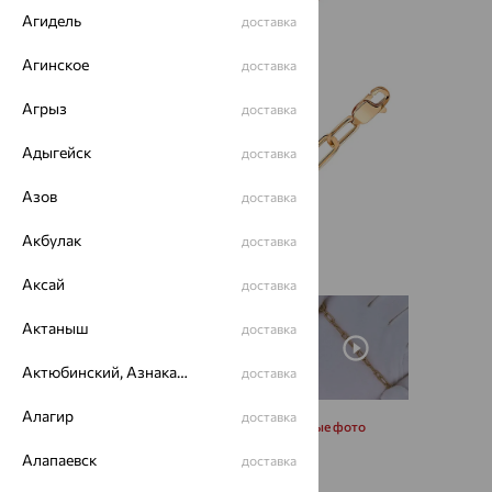
Агидель
доставка
Агинское
доставка
Агрыз
доставка
Адыгейск
доставка
Азов
доставка
Акбулак
доставка
Аксай
доставка
Актаныш
доставка
Актюбинский, Азнакаевский район
доставка
Алагир
доставка
Запросить дополнительные фото
Алапаевск
доставка
Размеры: