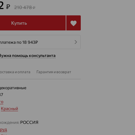
72
₽
210 478
₽
Купить
платежа по 18 943
₽
Нужна помощь консультанта
оставка и оплата
Гарантия и возврат
декоративные
87
то
:
Красный
хождения:
РОССИЯ
руд