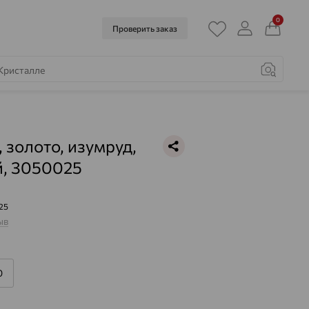
0
Проверить заказ
, золото, изумруд,
й, 3050025
25
ыв
0