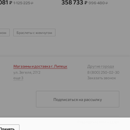
081
358 733
₽
₽
1 125 225
996 480
₽
₽
ином
Браслеты с жемчугом
Магазины и доставка
г. Липецк
Другие города
ул. Зегеля, 27/2
8 (800) 250-02-30
еще 3
Заказать звонок
Подписаться на рассылку
Разработка сайта —
CUBA
Принять