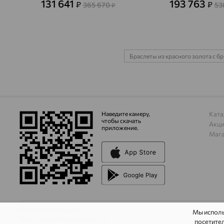
131 641
193 763
₽
₽
365 670
53
₽
Браслеты из красного золота с 
Наведите камеру,
Ката
чтобы скачать
Акц
приложение.
Маг
ОГРН 1044800168379
Мы испол
Политика конфеденциальности
посетител