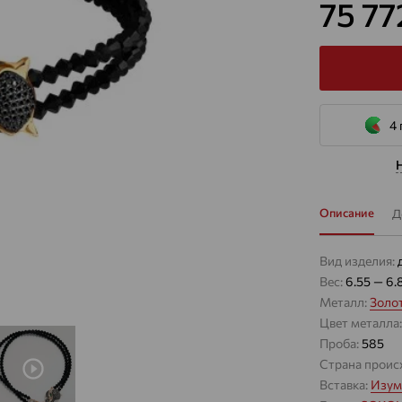
75 7
4 
Описание
Д
Вид изделия:
Вес:
6.55 — 6.
Металл:
Золо
Цвет металла
Проба:
585
Страна проис
Вставка:
Изум