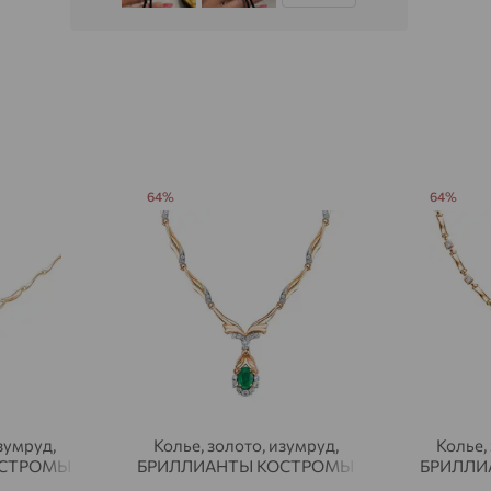
Акбулак
доставка
Аксай
доставка
Актаныш
доставка
Актюбинский, Азнакаевский район
доставка
64%
64%
Алагир
доставка
Алапаевск
доставка
Алатырь
доставка
Чувашия
Алдан
доставка
Алейск
доставка
Александров
доставка
зумруд,
Колье, золото, изумруд,
Колье,
ОСТРОМЫ
БРИЛЛИАНТЫ КОСТРОМЫ
БРИЛЛИ
Александровское, Ставропольский край
доставка