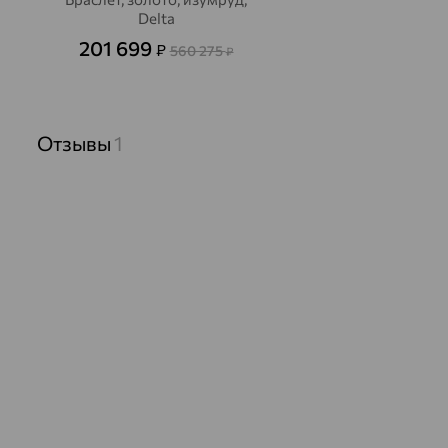
Delta
201 699
₽
560 275
₽
Отзывы
1