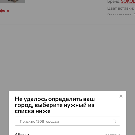
Бренд:
SOKO
Цвет вставки:
 фото
Вес металла:
Наименование
Характеристик
ВИД КАМН
ПРОИСХОЖ
ЦВЕТ
ВЕС
КОЛИЧЕСТ
ФОРМА ОГ
Не удалось определить ваш
ГРАНЕЙ
город, выберите нужный из
ЧИСТОТА
списка ниже
Абакан
доставка