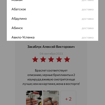
Абатское
доставка
Абдулино
доставка
Абинск
доставка
Авило-Успенка
доставка
Авсюнино
Закаблук Алексей Викторович
доставка
04 сентября 2023
Агалатово
доставка
Агидель
доставка
Браслет соответствует
Агинское
описанию,черные бриллианты и 2
доставка
изумруда,вживую смотрится еще
лучше,чем на картинке,жена в восторге!
Агрыз
доставка
Адыгейск
доставка
+ 2
Азов
доставка