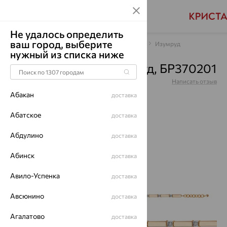
Не удалось определить
ваш город, выберите
Главная
Каталог
Браслеты декоративные
Изумруд
нужный из списка ниже
Браслет, золото, изумруд, БР370201
Артикул:
БР370201
Написать отзыв
Абакан
доставка
Абатское
доставка
Абдулино
64%
доставка
Абинск
доставка
Авило-Успенка
доставка
Авсюнино
доставка
Агалатово
доставка