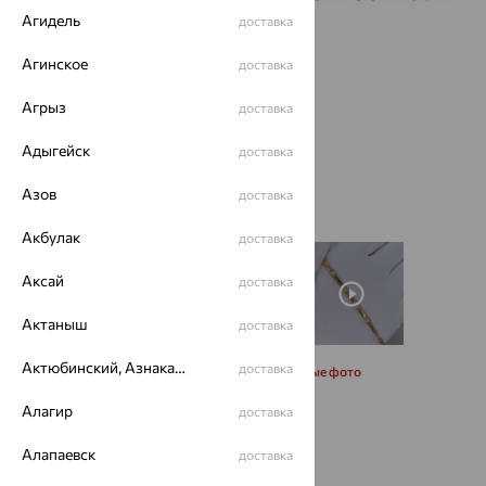
Агидель
доставка
Агинское
доставка
Агрыз
доставка
Адыгейск
доставка
Азов
доставка
Акбулак
доставка
Аксай
доставка
Актаныш
доставка
Актюбинский, Азнакаевский район
доставка
Запросить дополнительные фото
Алагир
доставка
Размеры:
Алапаевск
доставка
16.5