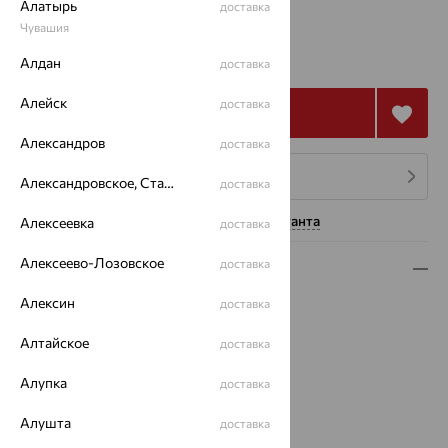
Алатырь
доставка
Чувашия
145 516
₽
404 212
Алдан
₽
доставка
Алейск
доставка
Купить
Александров
доставка
4 платежа по 36 379
₽
Александровское, Ставропольский край
доставка
Нужна помощь консультанта
Алексеевка
доставка
Алексеево-Лозовское
доставка
Описание
Алексин
доставка
Вид изделия:
декоративные
Вес:
5.77
Алтайское
доставка
Металл:
Золото
Цвет металла:
Красный
Алупка
доставка
Проба:
585
Страна происхождения:
РОССИЯ
Алушта
доставка
Вставка:
Изумруд