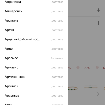
Апрелевка
доставка
Доставка и оплата
Апшеронск
доставка
Арамиль
доставка
Гарантия и возврат
Аргун
доставка
Ардатов (рабочий поселок)
доставка
Ардон
доставка
Похожие изделия
Арзамас
1 магазин
Армавир
доставка
64%
64%
64%
64%
70%
Армизонское
доставка
Армянск
доставка
Арсеньев
доставка
Арск
доставка