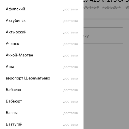
от
БРИЛЛИАНТЫ
БРИЛЛИАНТЫ
БРИЛЛИАНТЫ
БРИЛЛИАНТЫ
MASTER
Б
КОСТРОМЫ
КОСТРОМЫ
КОСТРОМЫ
КОСТРОМЫ
BRILLIANT
К
487 215
1 952 775
538 231
1 076 175
758 520
9
₽
₽
₽
₽
₽
Афипский
доставка
Ахтубинск
доставка
Ахтырский
доставка
Подписаться на рассылку
Ачинск
доставка
Ачхой-Мартан
Каталог
доставка
Аша
Акции
доставка
Магазины
аэропорт Шереметьево
доставка
Покупателям
Бабаево
доставка
О нас
Бабаюрт
доставка
Магазины и доставка
г. Липецк
Бавлы
доставка
ул. Зегеля, 27/2
еще 3
Бавтугай
доставка