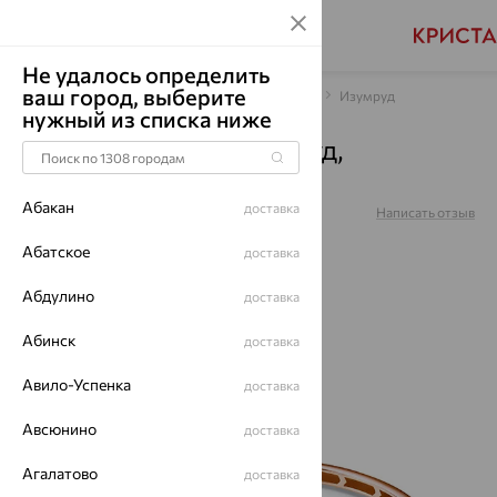
Не удалось определить
ваш город, выберите
Главная
Каталог
Браслеты декоративные
Изумруд
нужный из списка ниже
Браслет, золото, изумруд,
д7701963р
Абакан
доставка
Артикул:
д7701963р
Написать отзыв
Купили 113 раз
Абатское
доставка
Абдулино
доставка
Абинск
доставка
64%
Авило-Успенка
доставка
Авсюнино
доставка
Агалатово
доставка