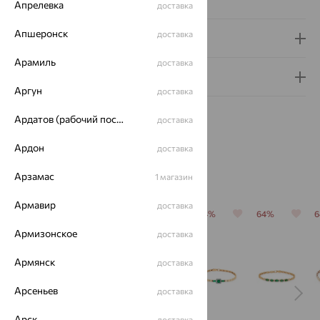
Апрелевка
доставка
Апшеронск
доставка
Доставка и оплата
Арамиль
доставка
Гарантия и возврат
Аргун
доставка
Ардатов (рабочий поселок)
доставка
Ардон
доставка
Похожие изделия
Арзамас
1 магазин
Армавир
доставка
64%
64%
64%
64%
64%
Армизонское
доставка
Армянск
доставка
Арсеньев
доставка
Арск
доставка