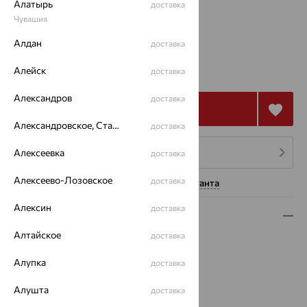
Алатырь
доставка
Чувашия
16.5
Алдан
доставка
223 527
₽
Алейск
доставка
620 909
₽
Александров
доставка
Купить
Александровское, Ставропольский край
доставка
Алексеевка
4 платежа по 55 882
₽
доставка
Алексеево-Лозовское
доставка
Нужна помощь консультанта
Алексин
доставка
Описание
Алтайское
доставка
Вид изделия:
декоративные
Вес:
8.49
Алупка
доставка
Металл:
Золото
Цвет металла:
Красный
Алушта
доставка
Проба:
585