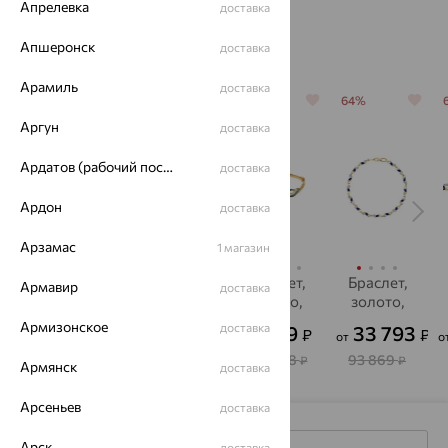
Апрелевка
доставка
Похожие изделия
Апшеронск
доставка
Арамиль
доставка
64%
64%
64%
64%
Аргун
доставка
Ардатов (рабочий поселок)
доставка
Ардон
доставка
Арзамас
1 магазин
Браслет,
Браслет,
Браслет,
Браслет,
Армавир
доставка
золото,
золото,
золото,
золото,
корунд
корунд
корунд,
корунд,
Армизонское
доставка
15 912
45 919
99 219
33 793
₽
₽
₽
₽
от
о
SOKOLOV
SOKOLOV
44 200
127 554
275 608
93 869
₽
₽
₽
₽
Армянск
доставка
Арсеньев
доставка
Арск
доставка