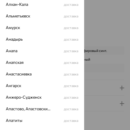
Страна происхождения:
РОССИЯ
Алхан-Кала
доставка
Вставка:
Корунд
Бренд:
MAGIC STONES
Альметьевск
доставка
Цвет вставки:
Амурск
Вес металла:
6.054 — 6.435
доставка
Наименование цвета вставки:
Синий
Анадырь
доставка
Характеристика вставки:
Анапа
ВИД КАМНЯ
Корунд сапфировый синт.
доставка
ПРОИСХОЖДЕНИЕ
Искусственный
Анапская
доставка
ЦВЕТ
Синий
Анастасиевка
доставка
Ангарск
доставка
Доставка и оплата
Анжеро-Судженск
доставка
Гарантия и возврат
Апастово, Апастовский район
доставка
Апатиты
доставка