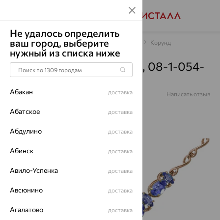
Не удалось определить
ваш город, выберите
Главная
Каталог
Браслеты декоративные
Корунд
нужный из списка ниже
Браслет, золото, корунд, 08-1-054-
1500-010
Абакан
доставка
Артикул:
08-1-054-1500-010
Написать отзыв
Абатское
доставка
Абдулино
доставка
64%
Абинск
доставка
Авило-Успенка
доставка
Авсюнино
доставка
Агалатово
доставка