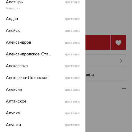
Алатырь
доставка
18
18.5
Чувашия
Алдан
доставка
от 80 557
₽
223 769
₽
Алейск
доставка
Александров
Купить
доставка
Александровское, Ставропольский край
доставка
4 платежа по 20 139
₽
Алексеевка
доставка
Нужна помощь консультанта
Алексеево-Лозовское
доставка
Описание
Алексин
доставка
Вид изделия:
декоративные
Алтайское
доставка
Вес:
8.01 — 8.14
Алупка
Металл:
Золото
доставка
Цвет металла:
Красный
Алушта
доставка
Проба:
585