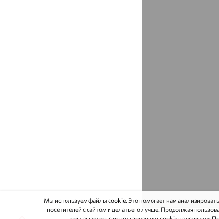
Балтаси
доставка
Барабинск
доставка
Барнаул
доставка
Барсово, Сургутский район
доставка
Барыбино
доставка
Батайск
доставка
Батырево
доставка
Чувашская Республика - Чувашия
Бахчисарай
доставка
Башкултаево
доставка
Белая Глина
доставка
Мы используем файлы
cookie
. Это помогает нам анализироват
Белая Калитва
доставка
посетителей с сайтом и делать его лучше. Продолжая пользова
соглашаетесь с использованием cookie на условиях
По