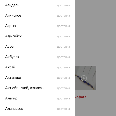
Агидель
доставка
Агинское
доставка
Агрыз
доставка
Адыгейск
доставка
Азов
доставка
Акбулак
доставка
Аксай
доставка
Актаныш
доставка
Актюбинский, Азнакаевский район
доставка
Запросить дополнительные фото
Алагир
доставка
Алапаевск
доставка
Размеры: