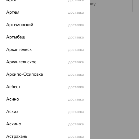
Подписаться на рассылку
Артем
доставка
Артемовский
Каталог
доставка
Акции
Артыбаш
доставка
Доставка
Архангельск
доставка
Покупателям
Архангельское
доставка
О нас
Архипо-Осиповка
доставка
Магазины и доставка
г. Липецк
Асбест
доставка
ул. Зегеля, 27/2
еще 3
Асино
доставка
Другие города
Аскиз
доставка
8 (800) 250-02-30
Заказать звонок
Аскино
доставка
Астрахань
доставка