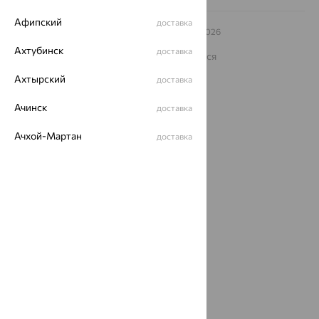
Афипский
доставка
© ООО «Ювелирный дом «Кристалл»,
2009
– 2026
Архив акций
Архив изделий
Карта сайта
Ахтубинск
доставка
На информационном ресурсе применяются
рекомендательные технологии
Ахтырский
доставка
ОГРН 1044800168379
Политика конфеденциальности
Ачинск
доставка
Разработка сайта —
CUBA
Ачхой-Мартан
доставка
Аша
доставка
аэропорт Шереметьево
доставка
Бабаево
доставка
Бабаюрт
доставка
Бавлы
доставка
Бавтугай
доставка