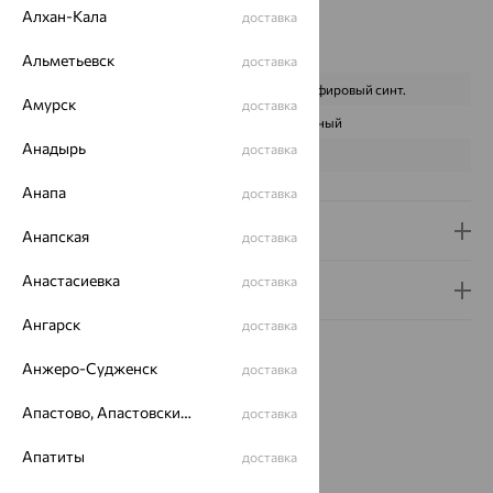
Вес металла:
4.377
Алхан-Кала
доставка
Наименование цвета вставки:
Синий
Характеристика вставки:
Альметьевск
доставка
ВИД КАМНЯ
Корунд сапфировый синт.
Амурск
доставка
ПРОИСХОЖДЕНИЕ
Искусственный
Анадырь
доставка
ЦВЕТ
Синий
Анапа
доставка
Доставка и оплата
Анапская
доставка
Анастасиевка
доставка
Гарантия и возврат
Ангарск
доставка
Анжеро-Судженск
доставка
Апастово, Апастовский район
доставка
Похожие изделия
Апатиты
доставка