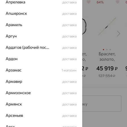
Апрелевка
64%
64%
доставка
64%
64%
Апшеронск
доставка
Арамиль
доставка
Аргун
доставка
Ардатов (рабочий поселок)
доставка
Браслет,
браслет,
Браслет,
Браслет,
Ардон
золото,
золото,
золото,
золото,
доставка
корунд,
корунд,
корунд
корунд
33 793
80 557
15 912
45 919
₽
₽
₽
₽
от
от
SOKOLOV
MAGIC
Арзамас
1 магазин
STONES
93 869
223 769
44 200
127 554
₽
₽
₽
₽
Армавир
доставка
Армизонское
доставка
Армянск
Подписаться на рассылку
доставка
Арсеньев
доставка
Каталог
Арск
доставка