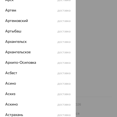
Акции
Артем
доставка
Магазины
Артемовский
доставка
Покупателям
Артыбаш
доставка
О нас
Архангельск
доставка
Магазины и доставка
г. Липецк
ул. Зегеля, 27/2
Архангельское
доставка
еще 3
Архипо-Осиповка
доставка
Другие города
8 (800) 250-02-30
Асбест
доставка
Заказать звонок
Асино
доставка
Аскиз
доставка
Аскино
© ООО «Ювелирный дом «Кристалл»,
доставка
2009
– 2026
Архив акций
Архив изделий
Карта сайта
На информационном ресурсе применяются
Астрахань
доставка
рекомендательные технологии