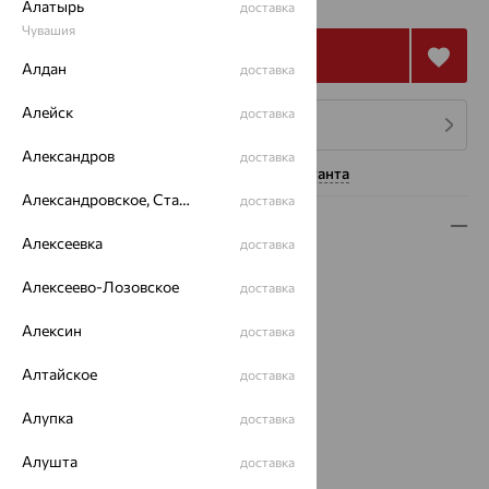
₽
Алатырь
доставка
Чувашия
Купить
Алдан
доставка
Алейск
доставка
4 платежа по 13 508
₽
Александров
доставка
Нужна помощь консультанта
Александровское, Ставропольский край
доставка
Описание
Алексеевка
доставка
Вид изделия:
декоративные
Алексеево-Лозовское
доставка
Вес:
5.63
Металл:
Золото
Алексин
доставка
Цвет металла:
Красный
Проба:
585
Алтайское
доставка
Страна происхождения:
РОССИЯ
Вставка:
Алупка
Корунд
доставка
Бренд:
MAGIC STONES
Алушта
доставка
Цвет вставки: