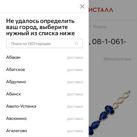
Не удалось определить
ваш город, выберите
Главная
Каталог
Браслеты декоративные
Корунд
нужный из списка ниже
Браслет, золото, корунд, 08-1-061-
1500-010
Абакан
доставка
Артикул:
08-1-061-1500-010
Написать отзыв
Абатское
доставка
Абдулино
доставка
Абинск
доставка
70%
Авило-Успенка
доставка
Авсюнино
доставка
Агалатово
доставка