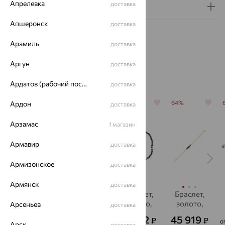
Апрелевка
доставка
Гарантия и возврат
Апшеронск
доставка
Арамиль
доставка
Аргун
доставка
Похожие изделия
Ардатов (рабочий поселок)
доставка
64%
64%
64%
64%
Ардон
доставка
Арзамас
1 магазин
Армавир
доставка
Армизонское
доставка
Армянск
доставка
Браслет,
браслет,
Браслет,
Браслет,
золото,
золото,
золото,
золото,
Арсеньев
доставка
корунд,
корунд,
корунд
корунд
33 793
80 557
15 912
45 919
₽
₽
₽
₽
от
от
о
SOKOLOV
MAGIC
Арск
доставка