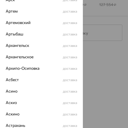
STONES
93 869
223 769
44 200
127 554
₽
₽
₽
₽
Артем
доставка
Артемовский
доставка
Подписаться на рассылку
Артыбаш
доставка
Архангельск
доставка
Каталог
Архангельское
доставка
Акции
Архипо-Осиповка
доставка
Магазины
Асбест
доставка
Покупателям
Асино
доставка
О нас
Аскиз
доставка
Магазины и доставка
г. Липецк
ул. Зегеля, 27/2
Аскино
доставка
еще 3
Астрахань
доставка
Другие города