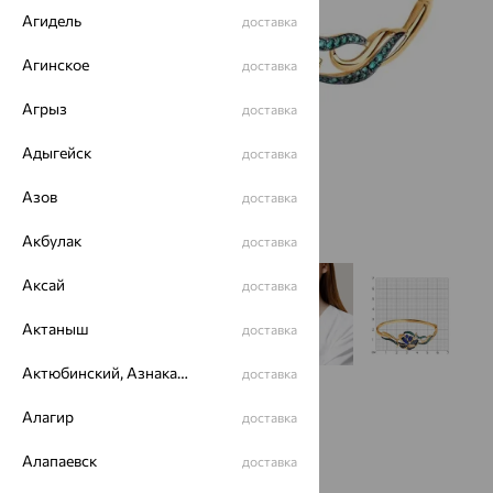
Агидель
доставка
Агинское
доставка
Агрыз
доставка
Адыгейск
доставка
Азов
доставка
Акбулак
доставка
Аксай
доставка
Актаныш
доставка
Актюбинский, Азнакаевский район
доставка
Алагир
доставка
Алапаевск
доставка