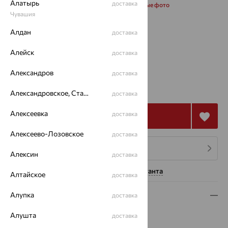
Алатырь
доставка
Запросить дополнительные фото
Чувашия
Алдан
Размеры:
доставка
18
Алейск
доставка
Александров
доставка
99 219
₽
275 608
₽
Александровское, Ставропольский край
доставка
Алексеевка
доставка
Купить
Алексеево-Лозовское
доставка
4 платежа по 24 805
₽
Алексин
доставка
Нужна помощь консультанта
Алтайское
доставка
Алупка
Описание
доставка
Вид изделия:
декоративные
Алушта
доставка
Вес:
9.19