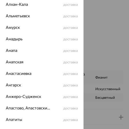
Алхан-Кала
доставка
Металл:
Золото
Цвет металла:
Красный
Альметьевск
доставка
Проба:
585
Страна происхождения:
РОССИЯ
Амурск
доставка
Вставка:
Корунд
Бренд:
Анадырь
SOKOLOV
доставка
Цвет вставки:
Анапа
доставка
Вес металла:
8.742
Наименование цвета вставки:
Синий
Анапская
доставка
Характеристика вставки:
Анастасиевка
доставка
Корунд сапфировый
ВИД КАМНЯ
Фианит
синт.
Ангарск
доставка
ПРОИСХОЖДЕНИЕ
Искусственный
Искусственный
Анжеро-Судженск
доставка
ЦВЕТ
Синий
Бесцветный
Апастово, Апастовский район
доставка
Доставка и оплата
Апатиты
доставка