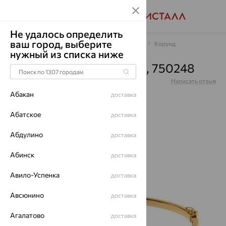
Не удалось определить
ваш город, выберите
Главная
Каталог
Браслеты декоративные
Корунд
нужный из списка ниже
Браслет, золото, корунд, 750248
Артикул:
750248
Написать отзыв
Купили 118 раз
Абакан
доставка
Абатское
доставка
Абдулино
доставка
64%
Абинск
доставка
Авило-Успенка
доставка
Авсюнино
доставка
Агалатово
доставка