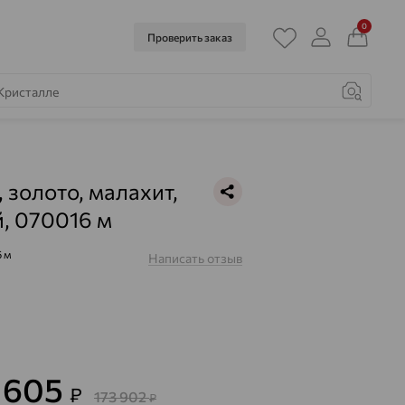
0
Проверить заказ
, золото, малахит,
, 070016 м
 м
Написать отзыв
2 605
₽
173 902
₽