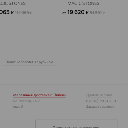
GIC STONES
MAGIC STONES
 065
19 620
₽
₽
114 069
54 501
₽
от
₽
Золотые браслеты с рубином
Магазины и доставка
г. Липецк
Другие города
ул. Зегеля, 27/2
8 (800) 250-02-30
еще 3
Заказать звонок
Подписаться на рассылку