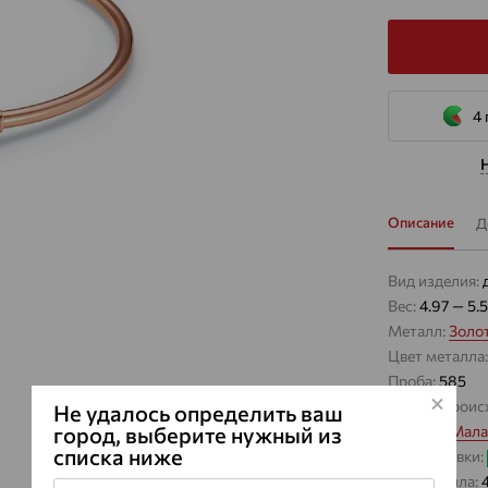
4 
Описание
Д
Вид изделия:
Вес:
4.97 — 5.5
Металл:
Золо
Цвет металла
Проба:
585
Страна проис
Не удалось определить ваш
город, выберите нужный из
Вставка:
Мала
списка ниже
Цвет вставки:
Вес металла: