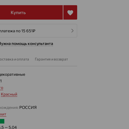
Купить
платежа по 15 651
₽
Нужна помощь консультанта
оставка и оплата
Гарантия и возврат
декоративные
1
то
:
Красный
хождения:
РОССИЯ
хит
4.5 — 5.04