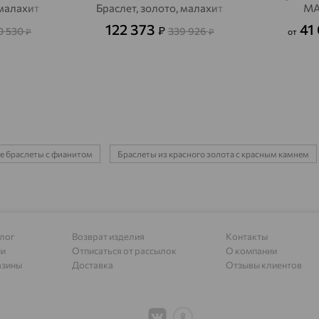
Адыгейск
доставка
 малахит
Браслет, золото, малахит
MA
122 373
41
₽
Азов
0 530
339 926
доставка
₽
₽
от
Акбулак
доставка
Аксай
доставка
Актаныш
доставка
Актюбинский, Азнакаевский район
доставка
е браслеты с фианитом
Браслеты из красного золота с красным камнем
Алагир
доставка
Алапаевск
доставка
Алатырь
доставка
лог
Возврат изделия
Контакты
Чувашия
ии
Отписаться от рассылок
О компании
азины
Доставка
Отзывы клиентов
Алдан
доставка
Алейск
доставка