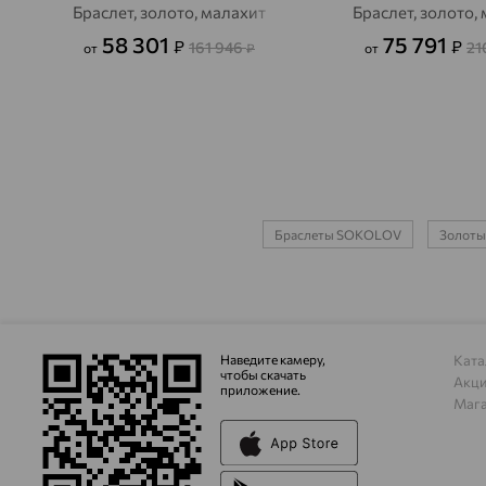
Браслет, золото, малахит
Браслет, золото,
58 301
75 791
₽
₽
161 946
21
от
₽
от
Браслеты SOKOLOV
Золоты
Наведите камеру,
Ката
чтобы скачать
Акц
приложение.
Маг