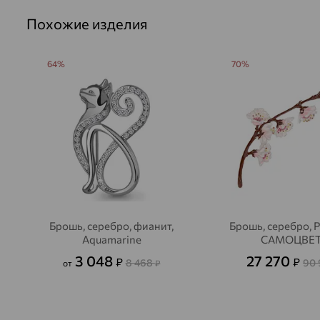
Похожие изделия
64%
70%
Брошь, серебро, фианит,
Брошь, серебро,
Aquamarine
САМОЦВЕ
3 048
27 270
₽
₽
8 468
90
от
₽