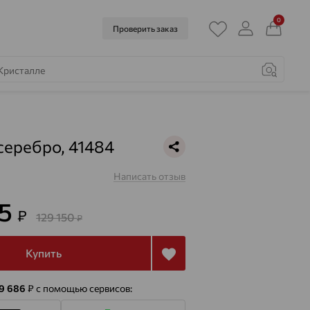
0
Проверить заказ
серебро, 41484
Написать отзыв
45
₽
129 150
₽
Купить
 9 686
₽
с помощью сервисов: