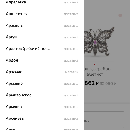
Апрелевка
доставка
Апшеронск
доставка
64%
64%
Арамиль
доставка
Аргун
доставка
Ардатов (рабочий поселок)
доставка
Ардон
доставка
Брошь, серебро,
Брошь, серебро,
Арзамас
1 магазин
аметист
аметист
16 362
11 862
₽
₽
Армавир
45 450
32 950
доставка
от
₽
от
₽
Армизонское
доставка
Армянск
доставка
Арсеньев
доставка
Подписаться на рассылку
Арск
доставка