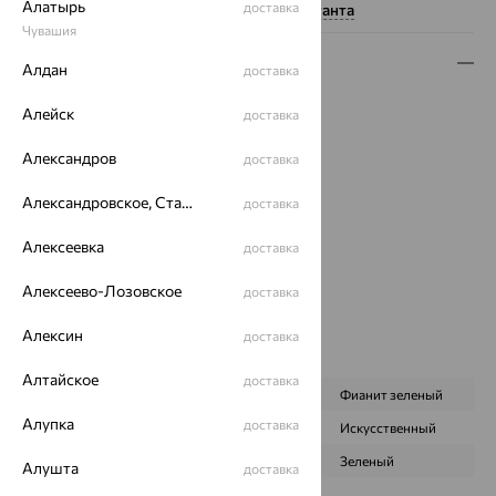
Алатырь
доставка
Нужна помощь консультанта
Чувашия
Описание
Алдан
доставка
Вес:
4.34
Алейск
доставка
Металл:
Серебро
Проба:
925
Александров
доставка
Страна происхождения:
РОССИЯ
Александровское, Ставропольский край
доставка
Вставка:
Аметист
Вид покрытия:
родирование
Алексеевка
доставка
Бренд:
INTALIA
Цвет вставки:
Алексеево-Лозовское
доставка
Вес металла:
3.59
Наименование цвета вставки:
Микс
Алексин
доставка
Характеристика вставки:
Алтайское
доставка
ВИД КАМНЯ
Аметист
Фианит зеленый
Алупка
доставка
ПРОИСХОЖДЕНИЕ
-
Искусственный
ЦВЕТ
Фиолетовый
Зеленый
Алушта
доставка