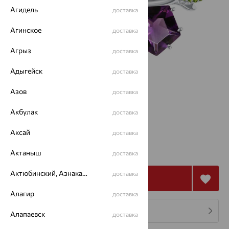
Агидель
доставка
Агинское
доставка
Агрыз
доставка
Адыгейск
доставка
Азов
доставка
Акбулак
доставка
Аксай
доставка
4 111
₽
11 419
Актаныш
₽
доставка
Актюбинский, Азнакаевский район
доставка
Купить
Алагир
доставка
4 платежа по 1 028
₽
Алапаевск
доставка