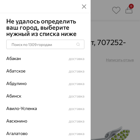
0
Не удалось определить
ваш город, выберите
Главная
Каталог
Броши
Аметист
нужный из списка ниже
Брошь, серебро, аметист, 707252-
901-1019
Абакан
доставка
Артикул:
707252-901-1019
Написать отзыв
Абатское
доставка
Абдулино
доставка
64%
Абинск
доставка
Авило-Успенка
доставка
Авсюнино
доставка
Агалатово
доставка