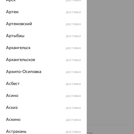
Каталог
Артем
доставка
Акции
Артемовский
доставка
Доставка
Артыбаш
доставка
Покупателям
Архангельск
доставка
О нас
Архангельское
доставка
Магазины и доставка
г. Липецк
Архипо-Осиповка
доставка
ул. Зегеля, 27/2
еще 3
Асбест
доставка
Другие города
8 (800) 250-02-30
Асино
доставка
Заказать звонок
Аскиз
доставка
Аскино
доставка
Астрахань
доставка
© ООО «Ювелирный дом «Кристалл»,
2009
– 2026