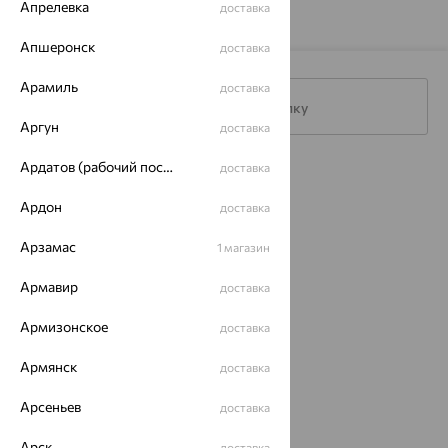
Апрелевка
доставка
Апшеронск
доставка
Арамиль
доставка
Подписаться на рассылку
Аргун
доставка
Ардатов (рабочий поселок)
доставка
Каталог
Ардон
доставка
Акции
Арзамас
1 магазин
Доставка
Армавир
доставка
Покупателям
О нас
Армизонское
доставка
Магазины и доставка
г. Липецк
Армянск
доставка
ул. Зегеля, 27/2
еще 3
Арсеньев
доставка
Другие города
Арск
доставка