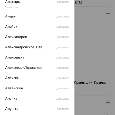
Нужна помощь консультанта
Алатырь
доставка
Чувашия
Описание
Алдан
доставка
Вид изделия:
коллекционные
Алейск
доставка
Вес:
13.813 — 14.089
Металл:
Серебро
Александров
доставка
Проба:
925
Страна происхождения:
Александровское, Ставропольский край
ТАИЛАНД
доставка
Вставка:
Аметист
Алексеевка
доставка
Коллекции:
ALEXANDRE VASSILIEV
Цвет вставки:
Алексеево-Лозовское
доставка
Вес металла:
12.572 — 13.576
Наименование цвета вставки:
Микс
Алексин
доставка
Теги поиска 2:
Бабочка, Бабочки, Крылья, Крылышки, Крыло,
Алтайское
,f,jxrf,
доставка
Алупка
доставка
Доставка и оплата
Алушта
доставка