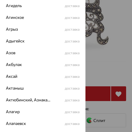
Агидель
доставка
Агинское
доставка
Агрыз
доставка
Адыгейск
доставка
Азов
доставка
Акбулак
доставка
от 11 862
Аксай
₽
доставка
32 950
₽
Актаныш
доставка
Купить
Актюбинский, Азнакаевский район
доставка
4 платежа по 2 966
₽
с помощью сервисов:
Алагир
доставка
Сплит
Алапаевск
доставка