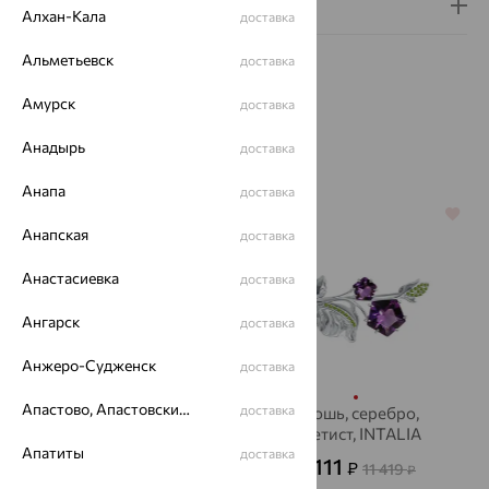
Гарантия и возврат
Алхан-Кала
доставка
Альметьевск
доставка
Амурск
доставка
Анадырь
Похожие изделия
доставка
Анапа
доставка
64%
64%
Анапская
доставка
Анастасиевка
доставка
Ангарск
доставка
Анжеро-Судженск
доставка
Апастово, Апастовский район
доставка
Брошь, серебро,
Брошь, серебро,
аметист
аметист, INTALIA
Апатиты
доставка
16 362
4 111
₽
₽
45 450
11 419
от
₽
₽