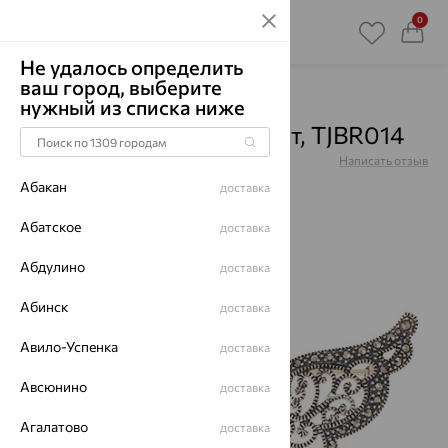
0
Не удалось определить
ваш город, выберите
Главная
Каталог
Броши
Аметист
нужный из списка ниже
Брошь, серебро, аметист, TJBR014
Артикул:
TJBR014
Написать отзыв
Абакан
доставка
Абатское
доставка
Абдулино
64%
доставка
Абинск
доставка
Авило-Успенка
доставка
Авсюнино
доставка
Агалатово
доставка