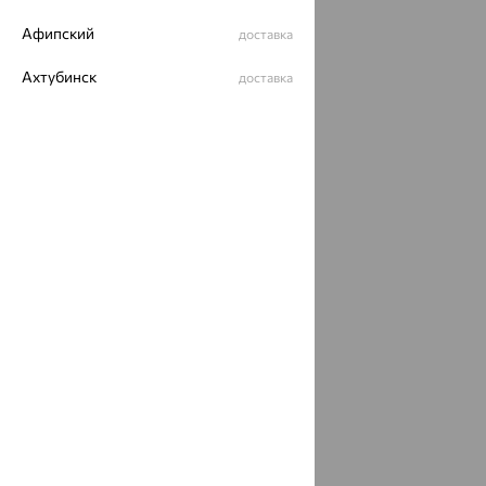
ОГРН 1044800168379
Политика конфеденциальности
Афипский
доставка
Разработка сайта —
CUBA
Ахтубинск
доставка
Ахтырский
доставка
Ачинск
доставка
Ачхой-Мартан
доставка
Аша
доставка
аэропорт Шереметьево
доставка
Бабаево
доставка
Бабаюрт
доставка
Бавлы
доставка
Бавтугай
доставка