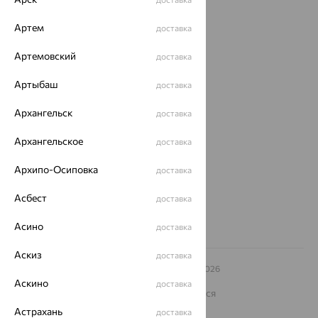
Акции
Артем
доставка
Магазины
Артемовский
Покупателям
доставка
О нас
Артыбаш
доставка
Магазины и доставка
г. Липецк
Архангельск
доставка
ул. Зегеля, 27/2
еще 3
Архангельское
доставка
Другие города
Архипо-Осиповка
доставка
8 (800) 250-02-30
Заказать звонок
Асбест
доставка
Асино
доставка
Аскиз
доставка
© ООО «Ювелирный дом «Кристалл»,
2009
– 2026
Архив акций
Архив изделий
Карта сайта
Аскино
доставка
На информационном ресурсе применяются
рекомендательные технологии
Астрахань
доставка