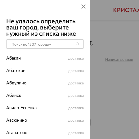
Не удалось определить
ваш город, выберите
Главная
Каталог
Броши
Фианит
нужный из списка ниже
Брошь, серебро, фианит,
15100113009-501
Абакан
доставка
Артикул:
15100113009-501
Написать отзыв
Абатское
доставка
Абдулино
доставка
64%
Абинск
доставка
Авило-Успенка
доставка
Авсюнино
доставка
Агалатово
доставка